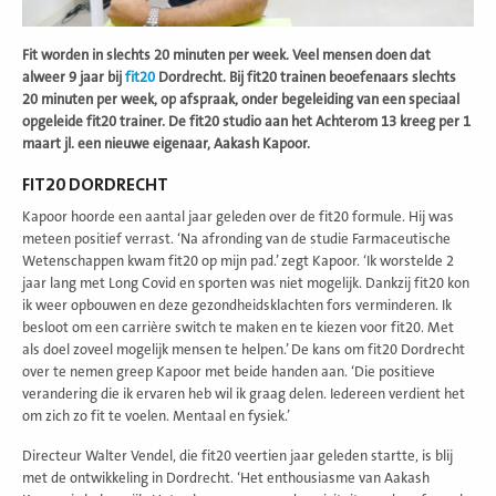
Fit worden in slechts 20 minuten per week. Veel mensen doen dat
alweer 9 jaar bij
fit20
Dordrecht. Bij fit20 trainen beoefenaars slechts
20 minuten per week, op afspraak, onder begeleiding van een speciaal
opgeleide fit20 trainer. De fit20 studio aan het Achterom 13 kreeg per 1
maart jl. een nieuwe eigenaar, Aakash Kapoor.
FIT20 DORDRECHT
Kapoor hoorde een aantal jaar geleden over de fit20 formule. Hij was
meteen positief verrast. ‘Na afronding van de studie Farmaceutische
Wetenschappen kwam fit20 op mijn pad.’ zegt Kapoor. ‘Ik worstelde 2
jaar lang met Long Covid en sporten was niet mogelijk. Dankzij fit20 kon
ik weer opbouwen en deze gezondheidsklachten fors verminderen. Ik
besloot om een carrière switch te maken en te kiezen voor fit20. Met
als doel zoveel mogelijk mensen te helpen.’ De kans om fit20 Dordrecht
over te nemen greep Kapoor met beide handen aan. ‘Die positieve
verandering die ik ervaren heb wil ik graag delen. Iedereen verdient het
om zich zo fit te voelen. Mentaal en fysiek.’
Directeur Walter Vendel, die fit20 veertien jaar geleden startte, is blij
met de ontwikkeling in Dordrecht. ‘Het enthousiasme van Aakash