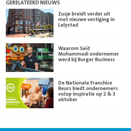
GERELATEERD NIEUWS
Lees
Zusje breidt verder uit
meer
met nieuwe vestiging in
Lelystad
Lees
Waarom Saïd
meer
Mohammadi ondernemer
werd bij Burger Business
Lees
De Nationale Franchise
meer
Beurs biedt ondernemers
volop inspiratie op 2 & 3
oktober