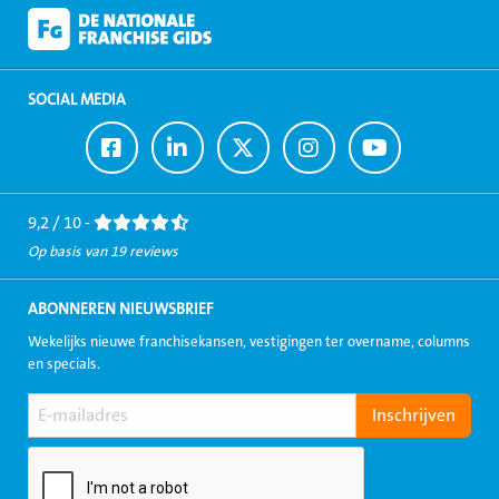
SOCIAL MEDIA
Ga
Ga
Ga
Ga
Ga
naar
naar
naar
naar
naar
Facebook
LinkedIn
Twitter
Instagram
Youtube
9,2 / 10 -
Op basis van 19 reviews
ABONNEREN NIEUWSBRIEF
Wekelijks nieuwe franchisekansen, vestigingen ter overname, columns
en specials.