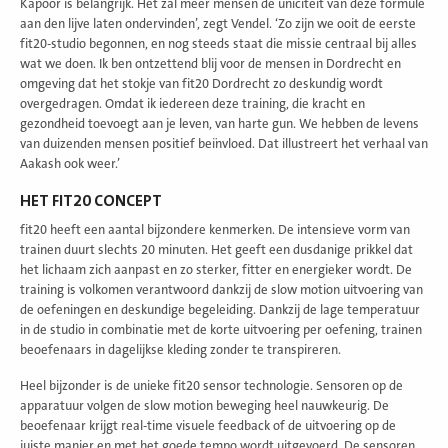
Kapoor is belangrijk. Het zal meer mensen de uniciteit van deze formule
aan den lijve laten ondervinden’, zegt Vendel. ‘Zo zijn we ooit de eerste
fit20-studio begonnen, en nog steeds staat die missie centraal bij alles
wat we doen. Ik ben ontzettend blij voor de mensen in Dordrecht en
omgeving dat het stokje van fit20 Dordrecht zo deskundig wordt
overgedragen. Omdat ik iedereen deze training, die kracht en
gezondheid toevoegt aan je leven, van harte gun. We hebben de levens
van duizenden mensen positief beïnvloed. Dat illustreert het verhaal van
Aakash ook weer.’
HET FIT20 CONCEPT
fit20 heeft een aantal bijzondere kenmerken. De intensieve vorm van
trainen duurt slechts 20 minuten. Het geeft een dusdanige prikkel dat
het lichaam zich aanpast en zo sterker, fitter en energieker wordt. De
training is volkomen verantwoord dankzij de slow motion uitvoering van
de oefeningen en deskundige begeleiding. Dankzij de lage temperatuur
in de studio in combinatie met de korte uitvoering per oefening, trainen
beoefenaars in dagelijkse kleding zonder te transpireren.
Heel bijzonder is de unieke fit20 sensor technologie. Sensoren op de
apparatuur volgen de slow motion beweging heel nauwkeurig. De
beoefenaar krijgt real-time visuele feedback of de uitvoering op de
juiste manier en met het goede tempo wordt uitgevoerd. De sensoren