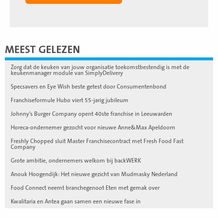
MEEST GELEZEN
Zorg dat de keuken van jouw organisatie toekomstbestendig is met de
keukenmanager module van SimplyDelivery
Specsavers en Eye Wish beste getest door Consumentenbond
Franchiseformule Hubo viert 55-jarig jubileum
Johnny’s Burger Company opent 40ste franchise in Leeuwarden
Horeca-ondernemer gezocht voor nieuwe Anne&Max Apeldoorn
Freshly Chopped sluit Master Franchisecontract met Fresh Food Fast
Company
Grote ambitie, ondernemers welkom bij backWERK
Anouk Hoogendijk: Het nieuwe gezicht van Mudmasky Nederland
Food Connect neemt branchegenoot Eten met gemak over
Kwalitaria en Antea gaan samen een nieuwe fase in