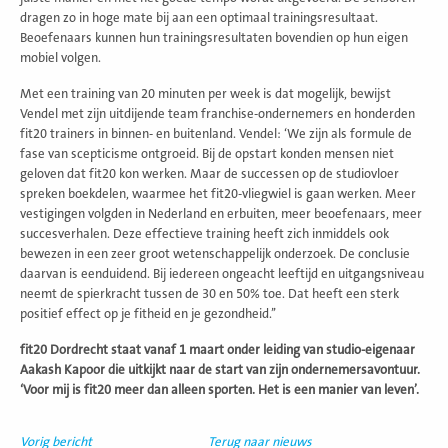
dragen zo in hoge mate bij aan een optimaal trainingsresultaat.
Beoefenaars kunnen hun trainingsresultaten bovendien op hun eigen
mobiel volgen.
Met een training van 20 minuten per week is dat mogelijk, bewijst
Vendel met zijn uitdijende team franchise-ondernemers en honderden
fit20 trainers in binnen- en buitenland. Vendel: ‘We zijn als formule de
fase van scepticisme ontgroeid. Bij de opstart konden mensen niet
geloven dat fit20 kon werken. Maar de successen op de studiovloer
spreken boekdelen, waarmee het fit20-vliegwiel is gaan werken. Meer
vestigingen volgden in Nederland en erbuiten, meer beoefenaars, meer
succesverhalen. Deze effectieve training heeft zich inmiddels ook
bewezen in een zeer groot wetenschappelijk onderzoek. De conclusie
daarvan is eenduidend. Bij iedereen ongeacht leeftijd en uitgangsniveau
neemt de spierkracht tussen de 30 en 50% toe. Dat heeft een sterk
positief effect op je fitheid en je gezondheid.’’
fit20 Dordrecht staat vanaf 1 maart onder leiding van studio-eigenaar
Aakash Kapoor die uitkijkt naar de start van zijn ondernemersavontuur.
‘Voor mij is fit20 meer dan alleen sporten. Het is een manier van leven’.
Vorig bericht
Terug naar nieuws