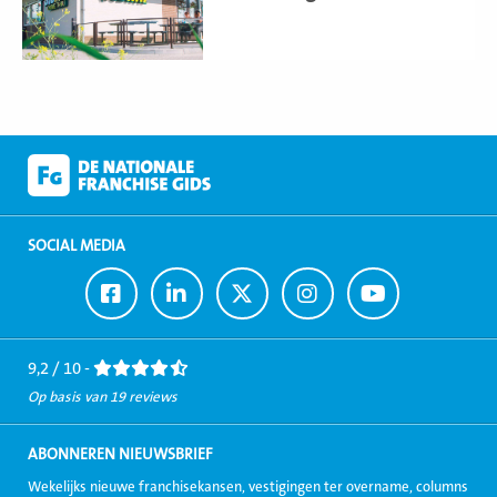
SOCIAL MEDIA
Ga
Ga
Ga
Ga
Ga
naar
naar
naar
naar
naar
Facebook
LinkedIn
Twitter
Instagram
Youtube
9,2 / 10 -
Op basis van 19 reviews
ABONNEREN NIEUWSBRIEF
Wekelijks nieuwe franchisekansen, vestigingen ter overname, columns