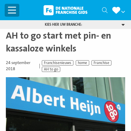
Menu
Zoeken
KIES HIER UW BRANCHE:
AH to go start met pin- en
kassaloze winkels
24 september
Franchisenieuws
home
Franchise
2018
AH to go