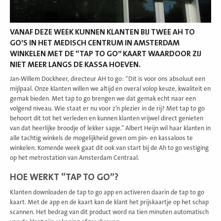
VANAF DEZE WEEK KUNNEN KLANTEN BIJ TWEE AH TO
GO’S IN HET MEDISCH CENTRUM IN AMSTERDAM
WINKELEN MET DE “TAP TO GO” KAART WAARDOOR ZIJ
NIET MEER LANGS DE KASSA HOEVEN.
Jan-Willem Dockheer, directeur AH to go: “Dit is voor ons absoluut een
mijlpaal. Onze klanten willen we altijd en overal volop keuze, kwaliteit en
gemak bieden. Met tap to go brengen we dat gemak echt naar een
volgend niveau. Wie staat er nu voor z’n plezier in de rij? Met tap to go
behoort dit tot het verleden en kunnen klanten vrijwel direct genieten
van dat heerlijke broodje of lekker sapje.” Albert Heijn wil haar klanten in
alle tachtig winkels de mogelijkheid geven om pin- en kassaloos te
winkelen. Komende week gaat dit ook van start bij de Ah to go vestiging
op het metrostation van Amsterdam Centraal.
HOE WERKT “TAP TO GO”?
Klanten downloaden de tap to go app en activeren daarin de tap to go
kaart. Met de app en de kaart kan de klant het prijskaartje op het schap
scannen. Het bedrag van dit product word na tien minuten automatisch