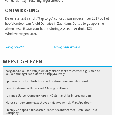
van de klant zijn rekening afgeschreven.
ONTWIKKELING
De eerste test van dit “tap to go” concept was in december 2017 op het
hoofdkantoor van Ahold Delhaize in Zaandam. De tap to go app is nu
alleen beschikbaar voor het besturingssysteem Android. IOS en
Windows volgen later.
Vorig bericht
Terug naar nieuws
MEEST GELEZEN
Zorg dat de keuken van jouw organisatie toekomstbestendig is met de
keukenmanager module van SimplyDelivery
Specsavers en Eye Wish beste getest door Consumentenbond
Franchiseformule Hubo viert 55-jarig jubileum
Johnny’s Burger Company opent 40ste franchise in Leeuwarden
Horeca-ondernemer gezocht voor nieuwe Anne&Max Apeldoorn
Freshly Chopped sluit Master Franchisecontract met Fresh Food Fast
Company