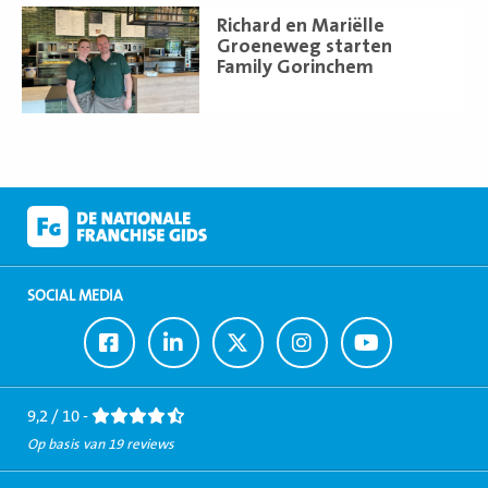
Lees
Richard en Mariëlle
meer
Groeneweg starten
Family Gorinchem
SOCIAL MEDIA
Ga
Ga
Ga
Ga
Ga
naar
naar
naar
naar
naar
Facebook
LinkedIn
Twitter
Instagram
Youtube
9,2 / 10 -
Op basis van 19 reviews