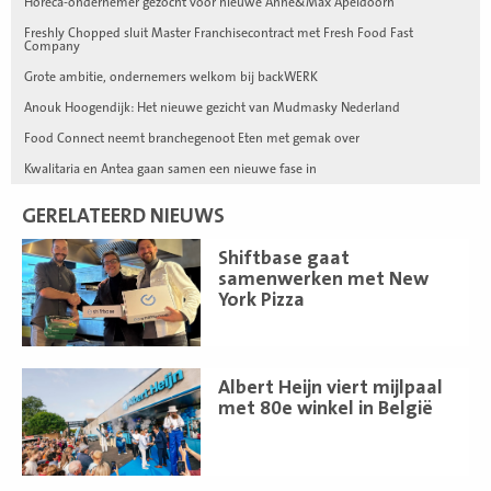
Horeca-ondernemer gezocht voor nieuwe Anne&Max Apeldoorn
Freshly Chopped sluit Master Franchisecontract met Fresh Food Fast
Company
Grote ambitie, ondernemers welkom bij backWERK
Anouk Hoogendijk: Het nieuwe gezicht van Mudmasky Nederland
Food Connect neemt branchegenoot Eten met gemak over
Kwalitaria en Antea gaan samen een nieuwe fase in
GERELATEERD NIEUWS
Lees
Shiftbase gaat
meer
samenwerken met New
York Pizza
Lees
Albert Heijn viert mijlpaal
meer
met 80e winkel in België