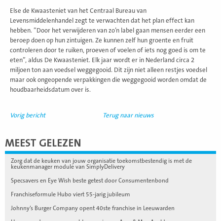
Else de Kwaasteniet van het Centraal Bureau van
Levensmiddelenhandel zegt te verwachten dat het plan effect kan
hebben. ”Door het verwijderen van zo’n label gaan mensen eerder een
beroep doen op hun zintuigen. Ze kunnen zelf hun groente en fruit
controleren door te ruiken, proeven of voelen of iets nog goed is om te
eten”, aldus De Kwaasteniet. Elk jaar wordt er in Nederland circa 2
miljoen ton aan voedsel weggegooid. Dit zijn niet alleen restjes voedsel
maar ook ongeopende verpakkingen die weggegooid worden omdat de
houdbaarheidsdatum over is.
Vorig bericht
Terug naar nieuws
MEEST GELEZEN
Zorg dat de keuken van jouw organisatie toekomstbestendig is met de
keukenmanager module van SimplyDelivery
Specsavers en Eye Wish beste getest door Consumentenbond
Franchiseformule Hubo viert 55-jarig jubileum
Johnny’s Burger Company opent 40ste franchise in Leeuwarden