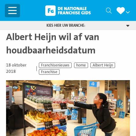
Menu
Zoeken
KIES HIER UW BRANCHE:
Albert Heijn wil af van
houdbaarheidsdatum
18 oktober
Franchisenieuws
home
Albert Heijn
2018
Franchise