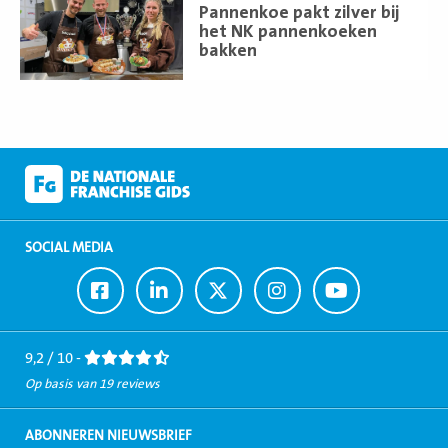
meer
Pannenkoe pakt zilver bij
het NK pannenkoeken
bakken
SOCIAL MEDIA
Ga
Ga
Ga
Ga
Ga
naar
naar
naar
naar
naar
Facebook
LinkedIn
Twitter
Instagram
Youtube
9,2 / 10 -
Op basis van 19 reviews
ABONNEREN NIEUWSBRIEF