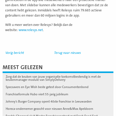
van doen. Met slidebar kunnen alle medewerkers bevestigen dat ze de
content hebt gelezen. Inmiddels heeft Relesys ruim 79.665 actieve
gebruikers en meer dan 60 miljoen logins in de app.
Wilt u meer weten over Relesys? Bekijk dan de
website:
www.relesys.net
.
Vorig bericht
Terug naar nieuws
MEEST GELEZEN
Zorg dat de keuken van jouw organisatie toekomstbestendig is met de
keukenmanager module van SimplyDelivery
Specsavers en Eye Wish beste getest door Consumentenbond
Franchiseformule Hubo viert 55-jarig jubileum
Johnny’s Burger Company opent 40ste franchise in Leeuwarden
Horeca-ondernemer gezocht voor nieuwe Anne&Max Apeldoorn
Freshly Chopped sluit Master Franchisecontract met Fresh Food Fast