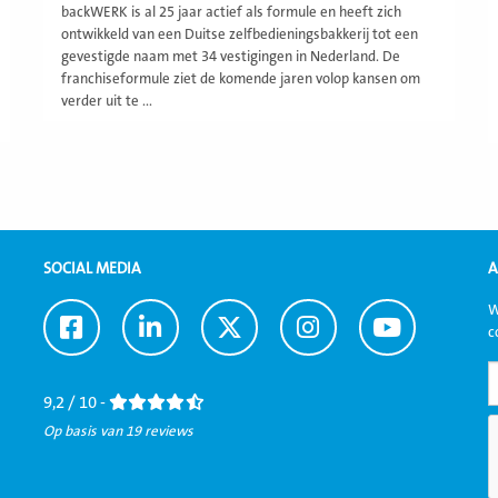
backWERK is al 25 jaar actief als formule en heeft zich
ontwikkeld van een Duitse zelfbedieningsbakkerij tot een
gevestigde naam met 34 vestigingen in Nederland. De
franchiseformule ziet de komende jaren volop kansen om
verder uit te ...
SOCIAL MEDIA
A
W
Ga
Ga
Ga
Ga
Ga
c
naar
naar
naar
naar
naar
Facebook
LinkedIn
Twitter
Instagram
Youtube
9,2 / 10 -
Op basis van 19 reviews