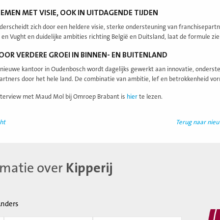
MEN MET VISIE, OOK IN UITDAGENDE TIJDEN
nderscheidt zich door een heldere visie, sterke ondersteuning van franchisepa
n Vught en duidelijke ambities richting België en Duitsland, laat de formule zie
OOR VERDERE GROEI IN BINNEN- EN BUITENLAND
 nieuwe kantoor in Oudenbosch wordt dagelijks gewerkt aan innovatie, onderst
artners door het hele land. De combinatie van ambitie, lef en betrokkenheid vor
nterview met Maud Mol bij Omroep Brabant is
hier
te lezen.
ht
Terug naar nie
rmatie over
Kipperij
nders