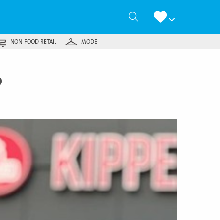
Zoeken
NON-FOOD RETAIL
MODE
p