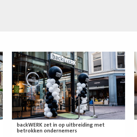
Lees
L
meer
m
backWERK zet in op uitbreiding met
betrokken ondernemers