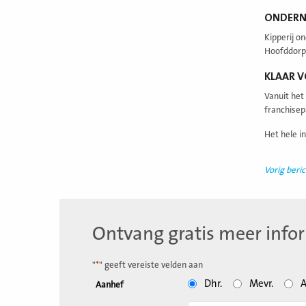
ONDERNE
Kipperij o
Hoofddorp e
KLAAR V
Vanuit het
franchisep
Het hele i
Vorig beric
Ontvang gratis meer info
"
*
" geeft vereiste velden aan
Dhr.
Mevr.
A
Aanhef