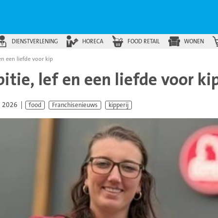
DIENSTVERLENING
HORECA
FOOD RETAIL
WONEN
en een liefde voor kip
tie, lef en een liefde voor ki
i 2026
food
Franchisenieuws
kipperij