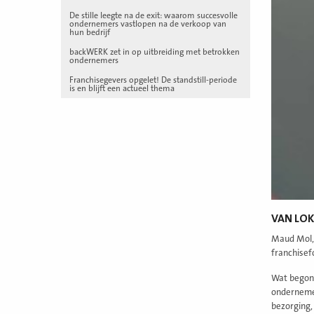
De stille leegte na de exit: waarom succesvolle
ondernemers vastlopen na de verkoop van
hun bedrijf
backWERK zet in op uitbreiding met betrokken
ondernemers
Franchisegevers opgelet! De standstill-periode
is en blijft een actueel thema
VAN LOK
Maud Mol,
franchisef
Wat begon 
ondernemer
bezorging,