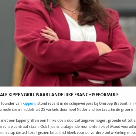
ALE KIPPENGRILL NAAR LANDELIJKE FRANCHISEFORMULE
 founder van
Kipperij
, stond recent in de schijnwerpers bij Omroep Brabant. In 
ormule die inmiddels uit 25 winkels door heel Nederland bestaat. En de groei is n
met één kippengrill en een flinke dosis doorzettingsvermogen, groeide uit tot 
schap centraal staan. Ook tijdens uitdagende momenten bleef Maud vooruitki
 een stap die achteraf gezien bepalend bleek voor de verdere ontwikkeling en s