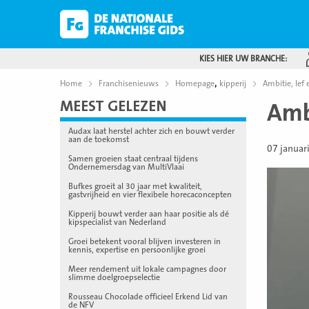
KIES HIER UW BRANCHE:
,
Home
Franchisenieuws
Homepage
kipperij
Ambitie, lef 
MEEST GELEZEN
Ambi
Audax laat herstel achter zich en bouwt verder
aan de toekomst
07 januar
Samen groeien staat centraal tijdens
Ondernemersdag van MultiVlaai
Bufkes groeit al 30 jaar met kwaliteit,
gastvrijheid en vier flexibele horecaconcepten
Kipperij bouwt verder aan haar positie als dé
kipspecialist van Nederland
Groei betekent vooral blijven investeren in
kennis, expertise en persoonlijke groei
Meer rendement uit lokale campagnes door
slimme doelgroepselectie
Rousseau Chocolade officieel Erkend Lid van
de NFV