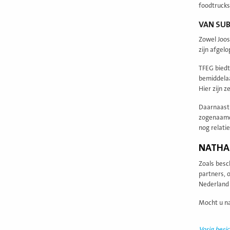
foodtrucks
VAN SU
Zowel Joos
zijn afgel
TFEG biedt
bemiddelaa
Hier zijn z
Daarnaast 
zogenaamde
nog relati
NATHAN
Zoals besc
partners, 
Nederland 
Mocht u na
Vorig beric