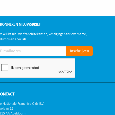
BONNEREN NIEUWSBRIEF
ekelijks nieuwe franchisekansen, vestigingen ter overname,
olumns en specials.
CONTACT
e Nationale Franchise Gids B.V.
oolaan 12
315 AA Apeldoorn