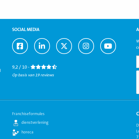
SOCIAL MEDIA
A
W
Ga
Ga
Ga
Ga
Ga
c
naar
naar
naar
naar
naar
Facebook
LinkedIn
Twitter
Instagram
Youtube
9,2 / 10 -
l
Op basis van 19 reviews
Franchiseformules
dienstverlening
D
L
horeca
7