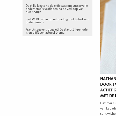
De stille leegte na de exit: waarom succesvolle
ondernemers vastlopen na de verkoop van
hun bedrijf
backWERK zet in op uitbreiding met betrokken
ondernemers
Franchisegevers opgelet! De standstill-periode
is en blijft een actueel thema
NATHAN’
DOOR TW
ACTIEF 
MET DE 
Het merk i
van Labadi
sandwiches