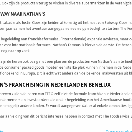
. Ook zijn de producten terug te vinden in diverse supermarkten in de Verenigde
BWAY NAAR NATHAN’S
t Labadie als Justin Goes zijn beiden afkomstig uit het nest van Subway. Goes 
open jaar samen het avontuur aangegaan en een eigen bedrijf te starten; The Fo
 begeleiding aan franchiseformules, (internationale) expansie adviezen, maar o
r voor internationale formues. Nathan’s Famous is hiervan de eerste. De heren z
e nog naar op zoek.
zijn de heren ook bezig met een plan om de producten van Nathan’s aan te bi
 consumer packed goods moeten een sterke plek kunnen innemen in de Nederlan
ef onbekend in Europa. Dit is echt wat anders dan de bekende knakworsten uit bli
’S FRANCHISING IN NEDERLAND EN BENELUX
hreven zullen de heren van TFEG zelf niet de formule franchisen in Nederland 
ondernemers en investeerders die onder begeleiding van het Amerikaanse hoofd
en mogelijk andere landen. Er wordt aangegeven dat er al enkele connecties li
ar aanleiding van dit bericht interesse hebben in contact met The Foodservice 
ht
Terug naar nie