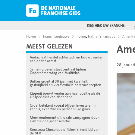
KIES HIER UW BRANCHE:
,
Home
Franchisenieuws
home
Nathan's Famous
Amerika
MEEST GELEZEN
Ame
Audax laat herstel achter zich en bouwt verder
aan de toekomst
28 januar
Samen groeien staat centraal tijdens
Ondernemersdag van MultiVlaai
Bufkes groeit al 30 jaar met kwaliteit,
gastvrijheid en vier flexibele horecaconcepten
Kipperij bouwt verder aan haar positie als dé
kipspecialist van Nederland
Groei betekent vooral blijven investeren in
kennis, expertise en persoonlijke groei
Meer rendement uit lokale campagnes door
slimme doelgroepselectie
Rousseau Chocolade officieel Erkend Lid van
de NFV