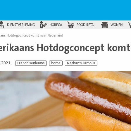
DIENSTVERLENING
HORECA
FOOD RETAIL
WONEN
ans Hotdogconcept komt naar Nederland
rikaans Hotdogconcept komt
i 2021
Franchisenieuws
home
Nathan's Famous