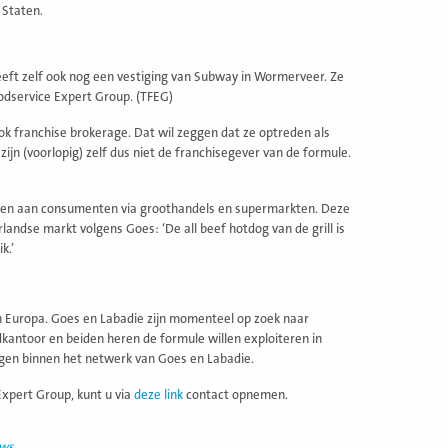
 Staten.
heeft zelf ook nog een vestiging van Subway in Wormerveer. Ze
odservice Expert Group. (TFEG)
ok franchise brokerage. Dat wil zeggen dat ze optreden als
ijn (voorlopig) zelf dus niet de franchisegever van de formule.
eden aan consumenten via groothandels en supermarkten. Deze
dse markt volgens Goes: ‘De all beef hotdog van de grill is
k.’
en Europa. Goes en Labadie zijn momenteel op zoek naar
kantoor en beiden heren de formule willen exploiteren in
ggen binnen het netwerk van Goes en Labadie.
Expert Group, kunt u via
deze link
contact opnemen.
uws