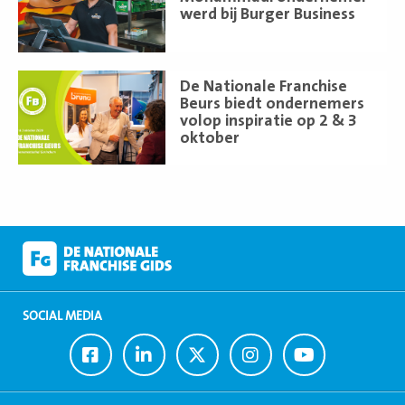
werd bij Burger Business
Lees
De Nationale Franchise
meer
Beurs biedt ondernemers
volop inspiratie op 2 & 3
oktober
SOCIAL MEDIA
Ga
Ga
Ga
Ga
Ga
naar
naar
naar
naar
naar
Facebook
LinkedIn
Twitter
Instagram
Youtube