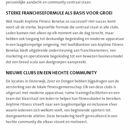
persoonlijke aandacht en community centraal staan.
STERKE FRANCHISEFORMULE ALS BASIS VOOR GROEI
Wat maakt Anytime Fitness Benelux zo succesvol? Het succes komt
voort uit de sterke, beproefde formule die centraal staat in alle clubs.
Leden kunnen niet alleen op elk moment van de dag terecht, maar
hebben ook toegang tot deskundige begeleiding en moderne apparatuur
in een laagdrempelige omgeving. Het hoofdkantoor van Anytime Fitness
Benelux biedt uitgebreide ondersteuning aan franchisenemers, van
marketing en operationele begeleiding tot een bewezen businessmodel
dat een breed scala aan doelgroepen aanspreekt.
NIEUWE CLUBS EN EEN HECHTE COMMUNITY
De locaties in Oisterwijk, Zeist en Dongen hebben bijgedragen aan de
versterking van de lokale fitnessgemeenschap. Elk van deze clubs is
uitgerust met moderne apparatuur, ruime trainingsfaciliteiten en een
team dat klaarstaat om leden te helpen hun fitnessdoelen te bereiken.
Anytime Fitness streeft naar een laagdrempelige en inclusieve sfeer
waarin iedereen zich welkom voelt, van beginnende sporters tot
doorgewinterde atleten. Deze benadering heeft geresulteerd in een
hechte community die elkaar steunt en motiveert.