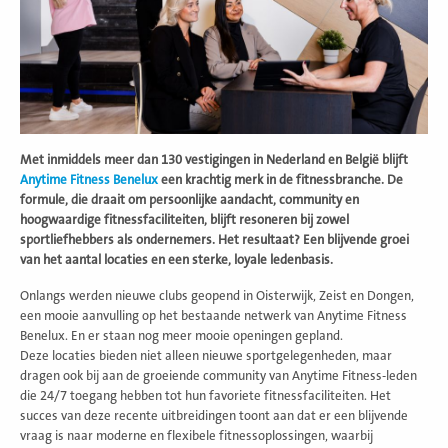
Met inmiddels meer dan 130 vestigingen in Nederland en België blijft
Anytime Fitness Benelux
een krachtig merk in de fitnessbranche. De
formule, die draait om persoonlijke aandacht, community en
hoogwaardige fitnessfaciliteiten, blijft resoneren bij zowel
sportliefhebbers als ondernemers. Het resultaat? Een blijvende groei
van het aantal locaties en een sterke, loyale ledenbasis.
Onlangs werden nieuwe clubs geopend in Oisterwijk, Zeist en Dongen,
een mooie aanvulling op het bestaande netwerk van Anytime Fitness
Benelux. En er staan nog meer mooie openingen gepland.
Deze locaties bieden niet alleen nieuwe sportgelegenheden, maar
dragen ook bij aan de groeiende community van Anytime Fitness-leden
die 24/7 toegang hebben tot hun favoriete fitnessfaciliteiten. Het
succes van deze recente uitbreidingen toont aan dat er een blijvende
vraag is naar moderne en flexibele fitnessoplossingen, waarbij