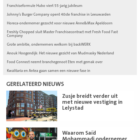
Franchiseformule Hubo viert 55-jarig jubileum
Johnny’s Burger Company opent 40ste franchise in Leeuwarden
Horeca-ondernemer gezocht voor nieuwe Anne&Max Apeldoorn
Freshly Chopped sluit Master Franchisecontract met Fresh Food Fast
Company
Grote ambitie, ondernemers welkom bij backWERK
Anouk Hoogendijk: Het nieuwe gezicht van Mudmasky Nederland
Food Connect neemt branchegenoot Eten met gemak over
Kwalitaria en Antea gaan samen een nieuwe fase in
GERELATEERD NIEUWS
Lees
Zusje breidt verder uit
meer
met nieuwe vestiging in
Lelystad
Lees
Waarom Saïd
meer
Mohammadi ondernemer