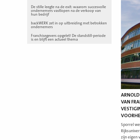
De stille leegte na de exit: waarom succesvolle
ondernemers vastlopen na de verkoop van
hun bedrijf
backWERK zet in op uitbreiding met betrokken
ondernemers
Franchisegevers opgelet! De standstill-periode
is en blijft een actueel thema
ARNOLD 
VAN FRA
VESTIGI
VOORHEE
Sporrel we
Rijksunive
zijn eigen