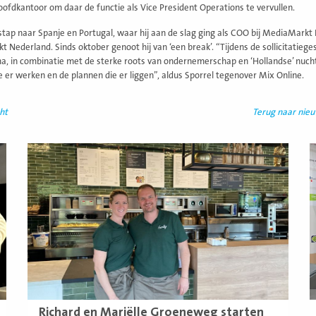
oofdkantoor om daar de functie als Vice President Operations te vervullen.
stap naar Spanje en Portugal, waar hij aan de slag ging als COO bij MediaMarkt 
 Nederland. Sinds oktober genoot hij van ‘een break’. “Tijdens de sollicitatieg
, in combinatie met de sterke roots van ondernemerschap en ‘Hollandse’ nuchter
 er werken en de plannen die er liggen”, aldus Sporrel tegenover Mix Online.
ht
Terug naar nie
Lees
L
meer
m
Richard en Mariëlle Groeneweg starten