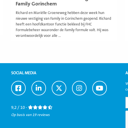
Family Gorinchem
Richard en Mariëlle Groeneweg hebben deze week hun
nieuwe vestiging van Family in Gorinchem geopend. Richard
heeft een hoofdkantoor functie bekleed bij FHC
Formulebeheer waaronder de Family formule valt. Hij was
verantwoordelijk voor alle ...
SOCIAL MEDIA
A
W
Ga
Ga
Ga
Ga
Ga
c
naar
naar
naar
naar
naar
Facebook
LinkedIn
Twitter
Instagram
Youtube
9,2 / 10 -
Op basis van 19 reviews