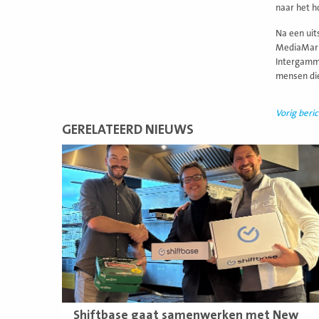
naar het h
Na een uit
MediaMarkt
Intergamma
mensen die
Vorig beric
GERELATEERD NIEUWS
Lees
meer
Shiftbase gaat samenwerken met New