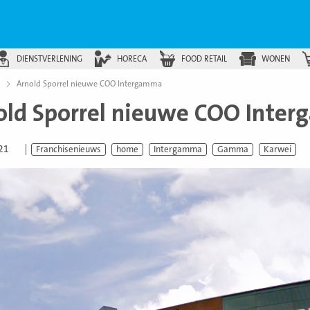
DIENSTVERLENING
HORECA
FOOD RETAIL
WONEN
Arnold Sporrel nieuwe COO Intergamma
old Sporrel nieuwe COO Inte
021
Franchisenieuws
home
Intergamma
Gamma
Karwei