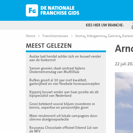
KIES HIER UW BRANCHE:
,
,
,
Home
Franchisenieuws
home
Intergamma
Gamma
Karwei
MEEST GELEZEN
Arn
Audax laat herstel achter zich en bouwt verder
aan de toekomst
22 juli 2
Samen groeien staat centraal tijdens
Ondernemersdag van MultiVlaai
Bufkes groeit al 30 jaar met kwaliteit,
gastvrijheid en vier flexibele horecaconcepten
Kipperij bouwt verder aan haar positie als dé
kipspecialist van Nederland
Groei betekent vooral blijven investeren in
kennis, expertise en persoonlijke groei
Meer rendement uit lokale campagnes door
slimme doelgroepselectie
Rousseau Chocolade officieel Erkend Lid van
de NFV