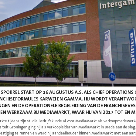
SPORREL START OP 16 AUGUSTUS A.S. ALS CHIEF OPERATIONS 
NCHISEFORMULES KARWEI EN GAMMA. HIJ WORDT VERANTWOOR
NGEN EN DE OPERATIONELE BEGELEIDING VAN DE FRANCHISEVES
N WERKZAAM BIJ MEDIAMARKT, WAAR HIJ VAN 2017 TOT EN 
rkte tijdens zijn studie Bedrijfskunde al voor MediaMarkt als verkoopmedewerke
rsiteit Groningen ging hij als verkoopleider van MediaMarkt in Breda aan de slag.
 vestiging te runnen en werd hij aandeelhouder binnen MediaMarkt met een aan