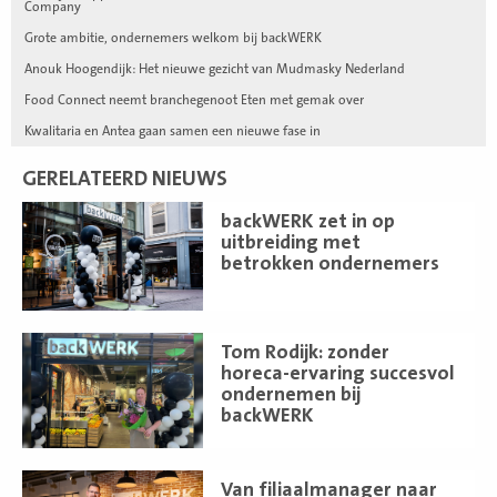
Company
Grote ambitie, ondernemers welkom bij backWERK
Anouk Hoogendijk: Het nieuwe gezicht van Mudmasky Nederland
Food Connect neemt branchegenoot Eten met gemak over
Kwalitaria en Antea gaan samen een nieuwe fase in
GERELATEERD NIEUWS
Lees
backWERK zet in op
meer
uitbreiding met
betrokken ondernemers
Lees
Tom Rodijk: zonder
meer
horeca-ervaring succesvol
ondernemen bij
backWERK
Lees
Van filiaalmanager naar