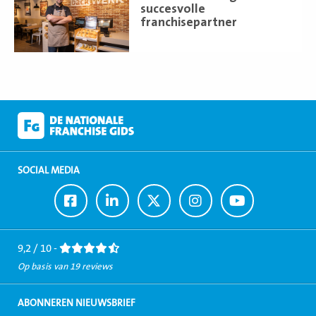
meer
succesvolle
franchisepartner
SOCIAL MEDIA
Ga
Ga
Ga
Ga
Ga
naar
naar
naar
naar
naar
Facebook
LinkedIn
Twitter
Instagram
Youtube
9,2 / 10 -
Op basis van 19 reviews
ABONNEREN NIEUWSBRIEF