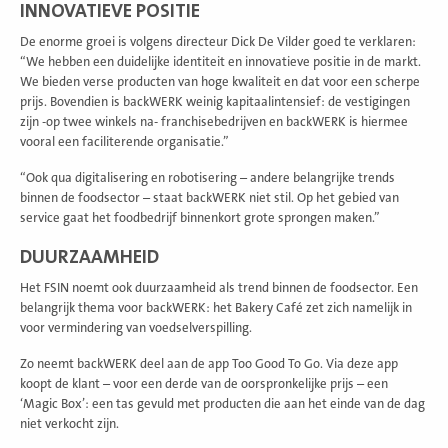
INNOVATIEVE POSITIE
De enorme groei is volgens directeur Dick De Vilder goed te verklaren:
“We hebben een duidelijke identiteit en innovatieve positie in de markt.
We bieden verse producten van hoge kwaliteit en dat voor een scherpe
prijs. Bovendien is backWERK weinig kapitaalintensief: de vestigingen
zijn -op twee winkels na- franchisebedrijven en backWERK is hiermee
vooral een faciliterende organisatie.”
“Ook qua digitalisering en robotisering – andere belangrijke trends
binnen de foodsector – staat backWERK niet stil. Op het gebied van
service gaat het foodbedrijf binnenkort grote sprongen maken.”
DUURZAAMHEID
Het FSIN noemt ook duurzaamheid als trend binnen de foodsector. Een
belangrijk thema voor backWERK: het Bakery Café zet zich namelijk in
voor vermindering van voedselverspilling.
Zo neemt backWERK deel aan de app Too Good To Go. Via deze app
koopt de klant – voor een derde van de oorspronkelijke prijs – een
‘Magic Box’: een tas gevuld met producten die aan het einde van de dag
niet verkocht zijn.