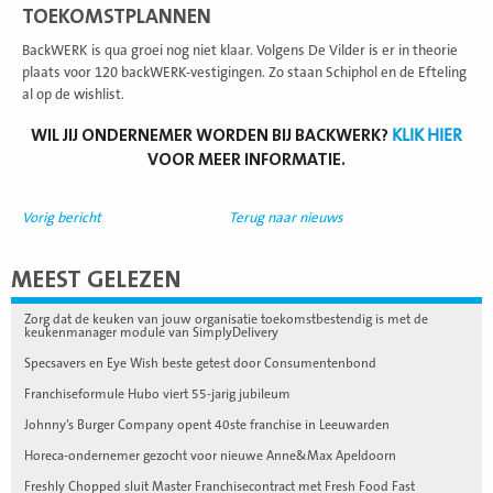
TOEKOMSTPLANNEN
BackWERK is qua groei nog niet klaar. Volgens De Vilder is er in theorie
plaats voor 120 backWERK-vestigingen. Zo staan Schiphol en de Efteling
al op de wishlist.
WIL JIJ ONDERNEMER WORDEN BIJ BACKWERK?
KLIK HIER
VOOR MEER INFORMATIE.
Vorig bericht
Terug naar nieuws
MEEST GELEZEN
Zorg dat de keuken van jouw organisatie toekomstbestendig is met de
keukenmanager module van SimplyDelivery
Specsavers en Eye Wish beste getest door Consumentenbond
Franchiseformule Hubo viert 55-jarig jubileum
Johnny’s Burger Company opent 40ste franchise in Leeuwarden
Horeca-ondernemer gezocht voor nieuwe Anne&Max Apeldoorn
Freshly Chopped sluit Master Franchisecontract met Fresh Food Fast