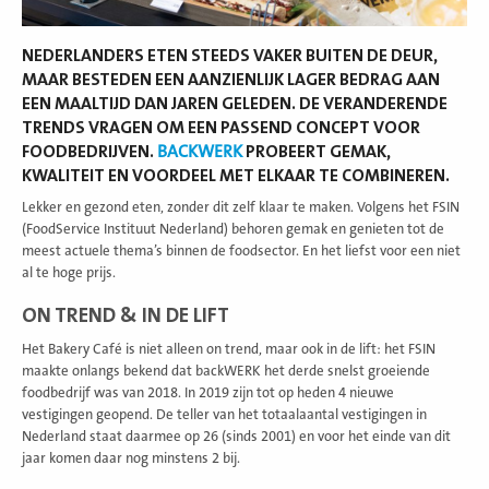
NEDERLANDERS ETEN STEEDS VAKER BUITEN DE DEUR,
MAAR BESTEDEN EEN AANZIENLIJK LAGER BEDRAG AAN
EEN MAALTIJD DAN JAREN GELEDEN. DE VERANDERENDE
TRENDS VRAGEN OM EEN PASSEND CONCEPT VOOR
FOODBEDRIJVEN.
BACKWERK
PROBEERT GEMAK,
KWALITEIT EN VOORDEEL MET ELKAAR TE COMBINEREN.
Lekker en gezond eten, zonder dit zelf klaar te maken. Volgens het FSIN
(FoodService Instituut Nederland) behoren gemak en genieten tot de
meest actuele thema’s binnen de foodsector. En het liefst voor een niet
al te hoge prijs.
ON TREND & IN DE LIFT
Het Bakery Café is niet alleen on trend, maar ook in de lift: het FSIN
maakte onlangs bekend dat backWERK het derde snelst groeiende
foodbedrijf was van 2018. In 2019 zijn tot op heden 4 nieuwe
vestigingen geopend. De teller van het totaalaantal vestigingen in
Nederland staat daarmee op 26 (sinds 2001) en voor het einde van dit
jaar komen daar nog minstens 2 bij.