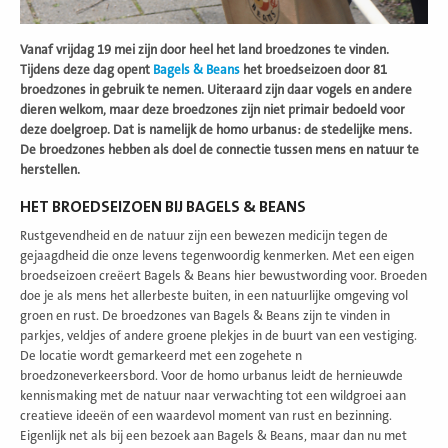
Vanaf vrijdag 19 mei zijn door heel het land broedzones te vinden.
Tijdens deze dag opent
Bagels & Beans
het broedseizoen door 81
broedzones in gebruik te nemen. Uiteraard zijn daar vogels en andere
dieren welkom, maar deze broedzones zijn niet primair bedoeld voor
deze doelgroep. Dat is namelijk de homo urbanus: de stedelijke mens.
De broedzones hebben als doel de connectie tussen mens en natuur te
herstellen.
HET BROEDSEIZOEN BIJ BAGELS & BEANS
Rustgevendheid en de natuur zijn een bewezen medicijn tegen de
gejaagdheid die onze levens tegenwoordig kenmerken. Met een eigen
broedseizoen creëert Bagels & Beans hier bewustwording voor. Broeden
doe je als mens het allerbeste buiten, in een natuurlijke omgeving vol
groen en rust. De broedzones van Bagels & Beans zijn te vinden in
parkjes, veldjes of andere groene plekjes in de buurt van een vestiging.
De locatie wordt gemarkeerd met een zogehete n
broedzoneverkeersbord. Voor de homo urbanus leidt de hernieuwde
kennismaking met de natuur naar verwachting tot een wildgroei aan
creatieve ideeën of een waardevol moment van rust en bezinning.
Eigenlijk net als bij een bezoek aan Bagels & Beans, maar dan nu met