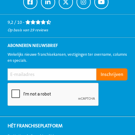
Ga
Ga
Ga
Ga
Ga
naar
naar
naar
naar
naar
Facebook
LinkedIn
Twitter
Instagram
Youtube
9,2 / 10 -
Op basis van 19 reviews
ABONNEREN NIEUWSBRIEF
Wekelijks nieuwe franchisekansen, vestigingen ter overname, columns
en specials.
HÉT FRANCHISEPLATFORM