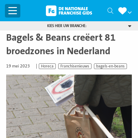
Menu
Zoeken
KIES HIER UW BRANCHE:
Bagels & Beans creëert 81
broedzones in Nederland
19 mei 2023
Horeca
Franchisenieuws
bagels-en-beans