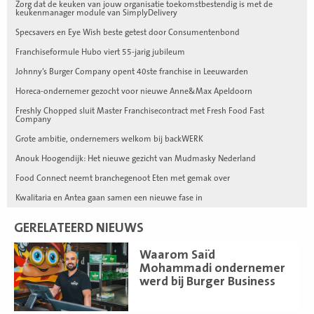
Zorg dat de keuken van jouw organisatie toekomstbestendig is met de
keukenmanager module van SimplyDelivery
Specsavers en Eye Wish beste getest door Consumentenbond
Franchiseformule Hubo viert 55-jarig jubileum
Johnny’s Burger Company opent 40ste franchise in Leeuwarden
Horeca-ondernemer gezocht voor nieuwe Anne&Max Apeldoorn
Freshly Chopped sluit Master Franchisecontract met Fresh Food Fast
Company
Grote ambitie, ondernemers welkom bij backWERK
Anouk Hoogendijk: Het nieuwe gezicht van Mudmasky Nederland
Food Connect neemt branchegenoot Eten met gemak over
Kwalitaria en Antea gaan samen een nieuwe fase in
GERELATEERD NIEUWS
Lees
Waarom Saïd
meer
Mohammadi ondernemer
werd bij Burger Business