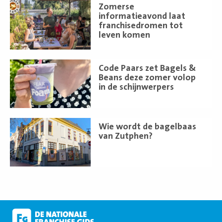
Lees
Zomerse
meer
informatieavond laat
franchisedromen tot
leven komen
Lees
Code Paars zet Bagels &
meer
Beans deze zomer volop
in de schijnwerpers
Lees
Wie wordt de bagelbaas
meer
van Zutphen?