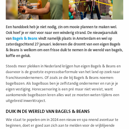
Een handdoek heb je niet nodig, zin om mooie plannen te maken wel.
Ook hoef je er niet voor naar een winderig strand. De nieuwjaarsduik
van
Bagels & Beans
vindt namelijk plaats in Amsterdam en wel op
zaterdagochtend 27 januari. Iedereen die droomt van een eigen Bagels
& Beans is welkom om een frisse duik te nemen in de wereld van bagels,
koffie en geluk.
Steeds meer plekken in Nederland krijgen hun eigen Bagels & Beans en
daarvoor is de grootste espressobarformule van het land op zoek naar
franchiseondernemers. Of zoals ze die bij Bagels & Beans noemen:
bagelbazen. Als bagelbaas ben je zelfstandig ondernemer en run je je
eigen vestiging. Horecaervaring is een pré maar niet vereist, want
aankomende bagelbazen leren alles wat ze moeten weten tijdens een
uitgebreid inwerktraject.
DUIK IN DE WERELD VAN BAGELS & BEANS
Wie staat te popelen om in 2024 een nieuw en spa nnend avontuur te
beginnen, doet er goed aan zich aan te melden voor de vrijblijvende