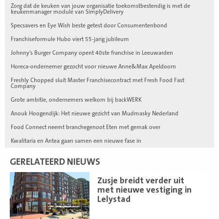
Zorg dat de keuken van jouw organisatie toekomstbestendig is met de
keukenmanager module van SimplyDelivery
Specsavers en Eye Wish beste getest door Consumentenbond
Franchiseformule Hubo viert 55-jarig jubileum
Johnny’s Burger Company opent 40ste franchise in Leeuwarden
Horeca-ondernemer gezocht voor nieuwe Anne&Max Apeldoorn
Freshly Chopped sluit Master Franchisecontract met Fresh Food Fast
Company
Grote ambitie, ondernemers welkom bij backWERK
Anouk Hoogendijk: Het nieuwe gezicht van Mudmasky Nederland
Food Connect neemt branchegenoot Eten met gemak over
Kwalitaria en Antea gaan samen een nieuwe fase in
GERELATEERD NIEUWS
Lees
Zusje breidt verder uit
meer
met nieuwe vestiging in
Lelystad