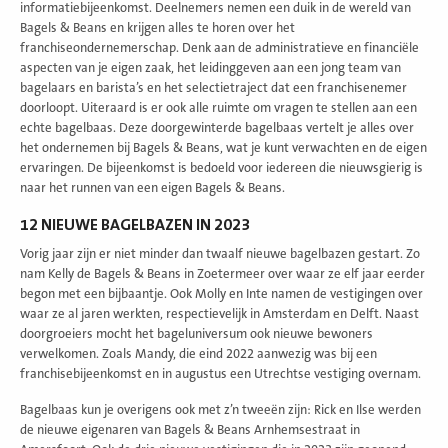
informatiebijeenkomst. Deelnemers nemen een duik in de wereld van
Bagels & Beans en krijgen alles te horen over het
franchiseondernemerschap. Denk aan de administratieve en financiële
aspecten van je eigen zaak, het leidinggeven aan een jong team van
bagelaars en barista’s en het selectietraject dat een franchisenemer
doorloopt. Uiteraard is er ook alle ruimte om vragen te stellen aan een
echte bagelbaas. Deze doorgewinterde bagelbaas vertelt je alles over
het ondernemen bij Bagels & Beans, wat je kunt verwachten en de eigen
ervaringen. De bijeenkomst is bedoeld voor iedereen die nieuwsgierig is
naar het runnen van een eigen Bagels & Beans.
12 NIEUWE BAGELBAZEN IN 2023
Vorig jaar zijn er niet minder dan twaalf nieuwe bagelbazen gestart. Zo
nam Kelly de Bagels & Beans in Zoetermeer over waar ze elf jaar eerder
begon met een bijbaantje. Ook Molly en Inte namen de vestigingen over
waar ze al jaren werkten, respectievelijk in Amsterdam en Delft. Naast
doorgroeiers mocht het bageluniversum ook nieuwe bewoners
verwelkomen. Zoals Mandy, die eind 2022 aanwezig was bij een
franchisebijeenkomst en in augustus een Utrechtse vestiging overnam.
Bagelbaas kun je overigens ook met z’n tweeën zijn: Rick en Ilse werden
de nieuwe eigenaren van Bagels & Beans Arnhemsestraat in