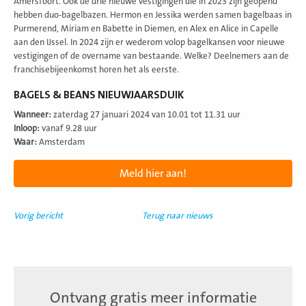
Amersfoort. Ook de drie nieuwe vestigingen die in 2023 zijn geopend
hebben duo-bagelbazen. Hermon en Jessika werden samen bagelbaas in
Purmerend, Miriam en Babette in Diemen, en Alex en Alice in Capelle
aan den IJssel. In 2024 zijn er wederom volop bagelkansen voor nieuwe
vestigingen of de overname van bestaande. Welke? Deelnemers aan de
franchisebijeenkomst horen het als eerste.
BAGELS & BEANS NIEUWJAARSDUIK
Wanneer:
zaterdag 27 januari 2024 van 10.01 tot 11.31 uur
Inloop:
vanaf 9.28 uur
Waar:
Amsterdam
Meld hier aan!
Vorig bericht
Terug naar nieuws
Ontvang gratis meer informatie