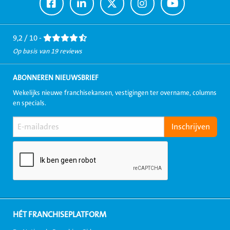
Ga
Ga
Ga
Ga
Ga
naar
naar
naar
naar
naar
Facebook
LinkedIn
Twitter
Instagram
Youtube
9,2 / 10 -
Op basis van 19 reviews
ABONNEREN NIEUWSBRIEF
Wekelijks nieuwe franchisekansen, vestigingen ter overname, columns
en specials.
HÉT FRANCHISEPLATFORM