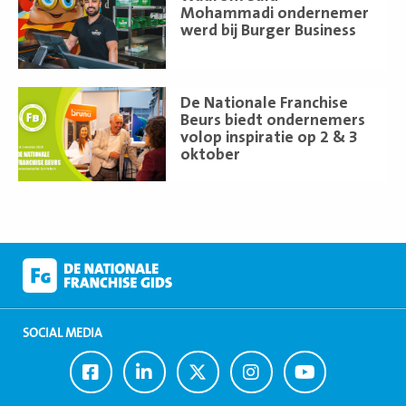
meer
Mohammadi ondernemer
werd bij Burger Business
Lees
De Nationale Franchise
meer
Beurs biedt ondernemers
volop inspiratie op 2 & 3
oktober
SOCIAL MEDIA
Ga
Ga
Ga
Ga
Ga
naar
naar
naar
naar
naar