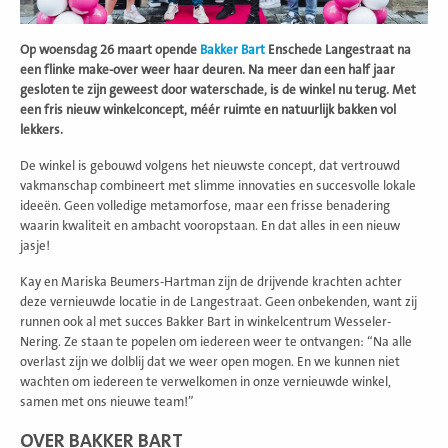
Op woensdag 26 maart opende
Bakker Bart
Enschede Langestraat na
een flinke make-over weer haar deuren. Na meer dan een half jaar
gesloten te zijn geweest door waterschade, is de winkel nu terug. Met
een fris nieuw winkelconcept, méér ruimte en natuurlijk bakken vol
lekkers.
De winkel is gebouwd volgens het nieuwste concept, dat vertrouwd
vakmanschap combineert met slimme innovaties en succesvolle lokale
ideeën. Geen volledige metamorfose, maar een frisse benadering
waarin kwaliteit en ambacht vooropstaan. En dat alles in een nieuw
jasje!
Kay en Mariska Beumers-Hartman zijn de drijvende krachten achter
deze vernieuwde locatie in de Langestraat. Geen onbekenden, want zij
runnen ook al met succes Bakker Bart in winkelcentrum Wesseler-
Nering. Ze staan te popelen om iedereen weer te ontvangen: “Na alle
overlast zijn we dolblij dat we weer open mogen. En we kunnen niet
wachten om iedereen te verwelkomen in onze vernieuwde winkel,
samen met ons nieuwe team!”
OVER BAKKER BART