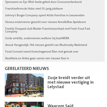
Specsavers en Eye Wish beste getest door Consumentenbond
Franchiseformule Hubo viert 55-jarig jubileum
Johnny’s Burger Company opent 40ste franchise in Leeuwarden
Horeca-ondernemer gezocht voor nieuwe Anne&Max Apeldoorn
Freshly Chopped sluit Master Franchisecontract met Fresh Food Fast
Company
Grote ambitie, ondernemers welkom bij backWERK
Anouk Hoogendijk: Het nieuwe gezicht van Mudmasky Nederland
Food Connect neemt branchegenoot Eten met gemak over
Kwalitaria en Antea gaan samen een nieuwe fase in
GERELATEERD NIEUWS
Lees
Zusje breidt verder uit
meer
met nieuwe vestiging in
Lelystad
Lees
Waarom Saïd