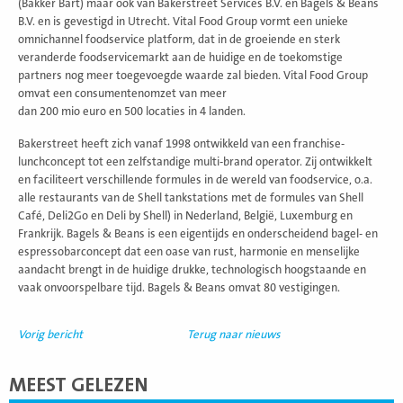
(Bakker Bart) maar ook van Bakerstreet Services B.V. en Bagels & Beans
B.V. en is gevestigd in Utrecht. Vital Food Group vormt een unieke
omnichannel foodservice platform, dat in de groeiende en sterk
veranderde foodservicemarkt aan de huidige en de toekomstige
partners nog meer toegevoegde waarde zal bieden. Vital Food Group
omvat een consumentenomzet van meer
dan 200 mio euro en 500 locaties in 4 landen.
Bakerstreet heeft zich vanaf 1998 ontwikkeld van een franchise-
lunchconcept tot een zelfstandige multi-brand operator. Zij ontwikkelt
en faciliteert verschillende formules in de wereld van foodservice, o.a.
alle restaurants van de Shell tankstations met de formules van Shell
Café, Deli2Go en Deli by Shell) in Nederland, België, Luxemburg en
Frankrijk. Bagels & Beans is een eigentijds en onderscheidend bagel- en
espressobarconcept dat een oase van rust, harmonie en menselijke
aandacht brengt in de huidige drukke, technologisch hoogstaande en
vaak onvoorspelbare tijd. Bagels & Beans omvat 80 vestigingen.
Vorig bericht
Terug naar nieuws
MEEST GELEZEN