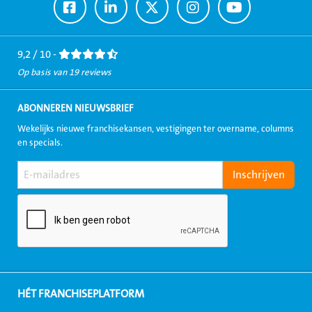
Ga
Ga
Ga
Ga
Ga
naar
naar
naar
naar
naar
Facebook
LinkedIn
Twitter
Instagram
Youtube
9,2 / 10 -
Op basis van 19 reviews
ABONNEREN NIEUWSBRIEF
Wekelijks nieuwe franchisekansen, vestigingen ter overname, columns
en specials.
HÉT FRANCHISEPLATFORM