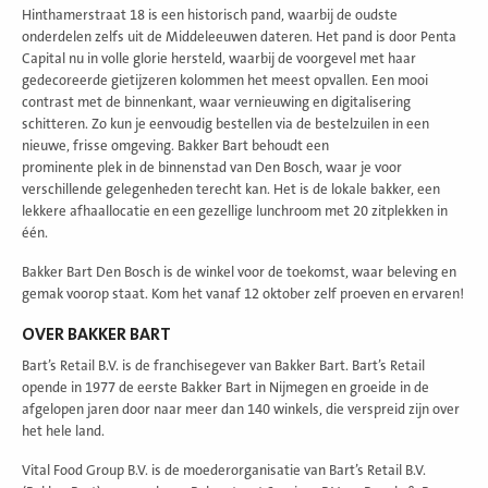
Hinthamerstraat 18 is een historisch pand, waarbij de oudste
onderdelen zelfs uit de Middeleeuwen dateren. Het pand is door Penta
Capital nu in volle glorie hersteld, waarbij de voorgevel met haar
gedecoreerde gietijzeren kolommen het meest opvallen. Een mooi
contrast met de binnenkant, waar vernieuwing en digitalisering
schitteren. Zo kun je eenvoudig bestellen via de bestelzuilen in een
nieuwe, frisse omgeving. Bakker Bart behoudt een
prominente plek in de binnenstad van Den Bosch, waar je voor
verschillende gelegenheden terecht kan. Het is de lokale bakker, een
lekkere afhaallocatie en een gezellige lunchroom met 20 zitplekken in
één.
Bakker Bart Den Bosch is de winkel voor de toekomst, waar beleving en
gemak voorop staat. Kom het vanaf 12 oktober zelf proeven en ervaren!
OVER BAKKER BART
Bart’s Retail B.V. is de franchisegever van Bakker Bart. Bart’s Retail
opende in 1977 de eerste Bakker Bart in Nijmegen en groeide in de
afgelopen jaren door naar meer dan 140 winkels, die verspreid zijn over
het hele land.
Vital Food Group B.V. is de moederorganisatie van Bart’s Retail B.V.