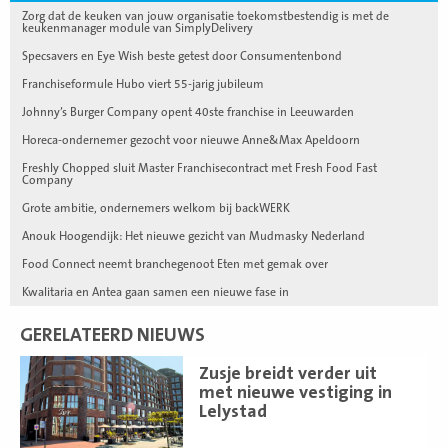
Zorg dat de keuken van jouw organisatie toekomstbestendig is met de
keukenmanager module van SimplyDelivery
Specsavers en Eye Wish beste getest door Consumentenbond
Franchiseformule Hubo viert 55-jarig jubileum
Johnny’s Burger Company opent 40ste franchise in Leeuwarden
Horeca-ondernemer gezocht voor nieuwe Anne&Max Apeldoorn
Freshly Chopped sluit Master Franchisecontract met Fresh Food Fast
Company
Grote ambitie, ondernemers welkom bij backWERK
Anouk Hoogendijk: Het nieuwe gezicht van Mudmasky Nederland
Food Connect neemt branchegenoot Eten met gemak over
Kwalitaria en Antea gaan samen een nieuwe fase in
GERELATEERD NIEUWS
Lees
Zusje breidt verder uit
meer
met nieuwe vestiging in
Lelystad