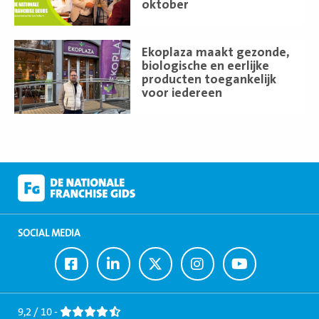
oktober
Lees
Ekoplaza maakt gezonde,
meer
biologische en eerlijke
producten toegankelijk
voor iedereen
SOCIAL MEDIA
Ga
Ga
Ga
Ga
Ga
naar
naar
naar
naar
naar
Facebook
LinkedIn
Twitter
Instagram
Youtube
9,2 / 10 -