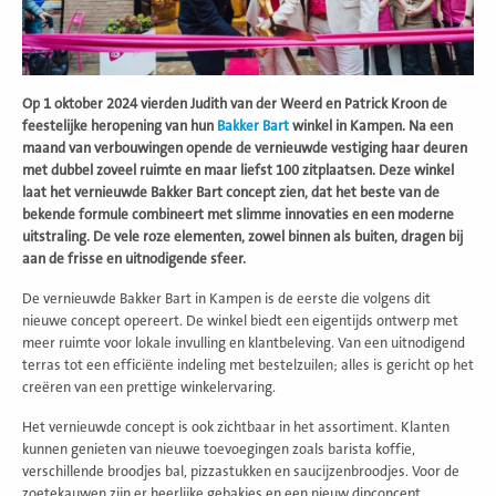
Op 1 oktober 2024 vierden Judith van der Weerd en Patrick Kroon de
feestelijke heropening van hun
Bakker Bart
winkel in Kampen. Na een
maand van verbouwingen opende de vernieuwde vestiging haar deuren
met dubbel zoveel ruimte en maar liefst 100 zitplaatsen. Deze winkel
laat het vernieuwde Bakker Bart concept zien, dat het beste van de
bekende formule combineert met slimme innovaties en een moderne
uitstraling. De vele roze elementen, zowel binnen als buiten, dragen bij
aan de frisse en uitnodigende sfeer.
De vernieuwde Bakker Bart in Kampen is de eerste die volgens dit
nieuwe concept opereert. De winkel biedt een eigentijds ontwerp met
meer ruimte voor lokale invulling en klantbeleving. Van een uitnodigend
terras tot een efficiënte indeling met bestelzuilen; alles is gericht op het
creëren van een prettige winkelervaring.
Het vernieuwde concept is ook zichtbaar in het assortiment. Klanten
kunnen genieten van nieuwe toevoegingen zoals barista koffie,
verschillende broodjes bal, pizzastukken en saucijzenbroodjes. Voor de
zoetekauwen zijn er heerlijke gebakjes en een nieuw dipconcept,