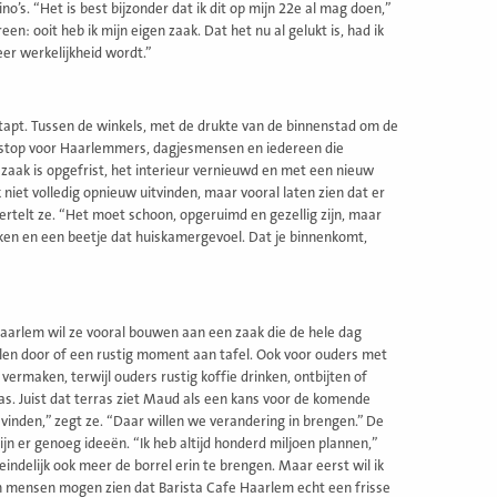
no’s. “Het is best bijzonder dat ik dit op mijn 22e al mag doen,”
en: ooit heb ik mijn eigen zaak. Dat het nu al gelukt is, had ik
eer werkelijkheid wordt.”
stapt. Tussen de winkels, met de drukte van de binnenstad om de
enstop voor Haarlemmers, dagjesmensen en iedereen die
e zaak is opgefrist, het interieur vernieuwd en met een nieuw
niet volledig opnieuw uitvinden, maar vooral laten zien dat er
ertelt ze. “Het moet schoon, opgeruimd en gezellig zijn, maar
lekken en een beetje dat huiskamergevoel. Dat je binnenkomt,
aarlem wil ze vooral bouwen aan een zaak die de hele dag
elen door of een rustig moment aan tafel. Ook voor ouders met
vermaken, terwijl ouders rustig koffie drinken, ontbijten of
erras. Juist dat terras ziet Maud als een kans voor de komende
vinden,” zegt ze. “Daar willen we verandering in brengen.” De
jn er genoeg ideeën. “Ik heb altijd honderd miljoen plannen,”
eindelijk ook meer de borrel erin te brengen. Maar eerst wil ik
en mensen mogen zien dat Barista Cafe Haarlem echt een frisse