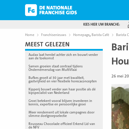
KIES HIER UW BRANCHE:
,
Home
Franchisenieuws
Homepage
Barista Café
Barista 
MEEST GELEZEN
Bari
Audax laat herstel achter zich en bouwt verder
Hou
aan de toekomst
Samen groeien staat centraal tijdens
Ondernemersdag van MultiVlaai
26 mei 2
Bufkes groeit al 30 jaar met kwaliteit,
gastvrijheid en vier flexibele horecaconcepten
Kipperij bouwt verder aan haar positie als dé
kipspecialist van Nederland
Groei betekent vooral blijven investeren in
kennis, expertise en persoonlijke groei
Meer rendement uit lokale campagnes door
slimme doelgroepselectie
Rousseau Chocolade officieel Erkend Lid van
de NFV