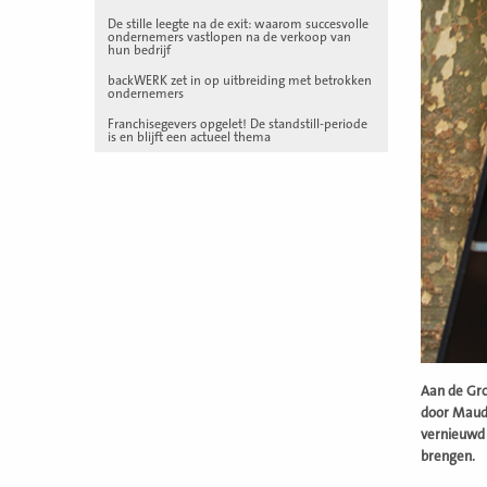
De stille leegte na de exit: waarom succesvolle
ondernemers vastlopen na de verkoop van
hun bedrijf
backWERK zet in op uitbreiding met betrokken
ondernemers
Franchisegevers opgelet! De standstill-periode
is en blijft een actueel thema
Aan de Gro
door Maud 
vernieuwd 
brengen.