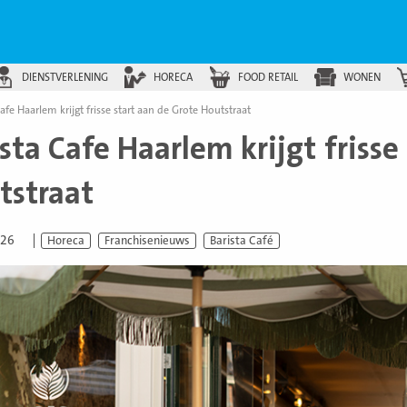
DIENSTVERLENING
HORECA
FOOD RETAIL
WONEN
Cafe Haarlem krijgt frisse start aan de Grote Houtstraat
sta Cafe Haarlem krijgt frisse
tstraat
026
Horeca
Franchisenieuws
Barista Café