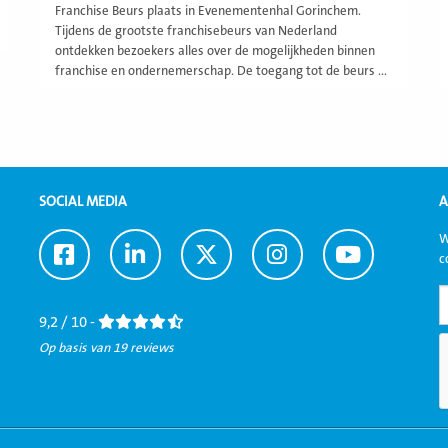
Franchise Beurs plaats in Evenementenhal Gorinchem.
Tijdens de grootste franchisebeurs van Nederland
ontdekken bezoekers alles over de mogelijkheden binnen
franchise en ondernemerschap. De toegang tot de beurs ...
SOCIAL MEDIA
A
W
Ga
Ga
Ga
Ga
Ga
c
naar
naar
naar
naar
naar
Facebook
LinkedIn
Twitter
Instagram
Youtube
9,2 / 10 -
Op basis van 19 reviews