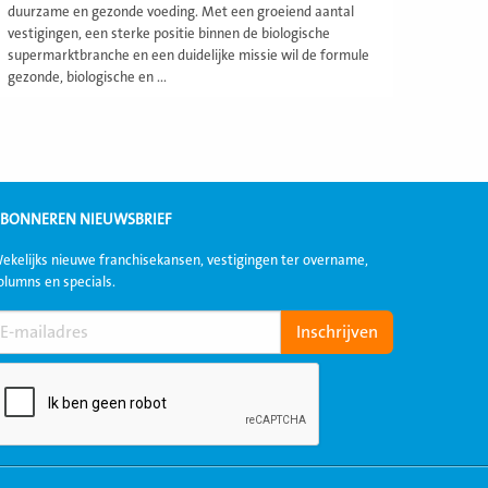
duurzame en gezonde voeding. Met een groeiend aantal
vestigingen, een sterke positie binnen de biologische
supermarktbranche en een duidelijke missie wil de formule
gezonde, biologische en ...
BONNEREN NIEUWSBRIEF
ekelijks nieuwe franchisekansen, vestigingen ter overname,
olumns en specials.