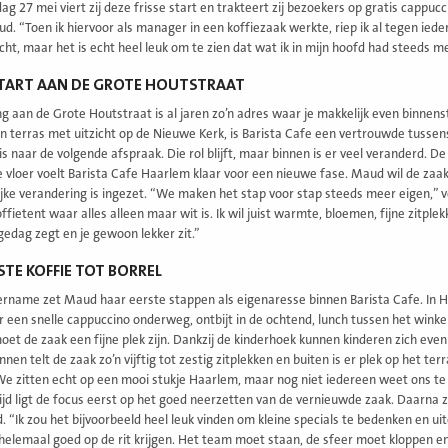
 27 mei viert zij deze frisse start en trakteert zij bezoekers op gratis cappucci
d. “Toen ik hiervoor als manager in een koffiezaak werkte, riep ik al tegen iedere
cht, maar het is echt heel leuk om te zien dat wat ik in mijn hoofd had steeds m
START AAN DE GROTE HOUTSTRAAT
ng aan de Grote Houtstraat is al jaren zo’n adres waar je makkelijk even binnen
n terras met uitzicht op de Nieuwe Kerk, is Barista Cafe een vertrouwde tuss
s naar de volgende afspraak. Die rol blijft, maar binnen is er veel veranderd. D
 vloer voelt Barista Cafe Haarlem klaar voor een nieuwe fase. Maud wil de zaak 
ijke verandering is ingezet. “We maken het stap voor stap steeds meer eigen,” v
offietent waar alles alleen maar wit is. Ik wil juist warmte, bloemen, fijne zitp
gedag zegt en je gewoon lekker zit.”
STE KOFFIE TOT BORREL
rname zet Maud haar eerste stappen als eigenaresse binnen Barista Cafe. In H
r een snelle cappuccino onderweg, ontbijt in de ochtend, lunch tussen het wink
oet de zaak een fijne plek zijn. Dankzij de kinderhoek kunnen kinderen zich even 
nnen telt de zaak zo’n vijftig tot zestig zitplekken en buiten is er plek op het t
We zitten echt op een mooi stukje Haarlem, maar nog niet iedereen weet ons te 
jd ligt de focus eerst op het goed neerzetten van de vernieuwde zaak. Daarna zi
. “Ik zou het bijvoorbeeld heel leuk vinden om kleine specials te bedenken en uit
helemaal goed op de rit krijgen. Het team moet staan, de sfeer moet kloppen 