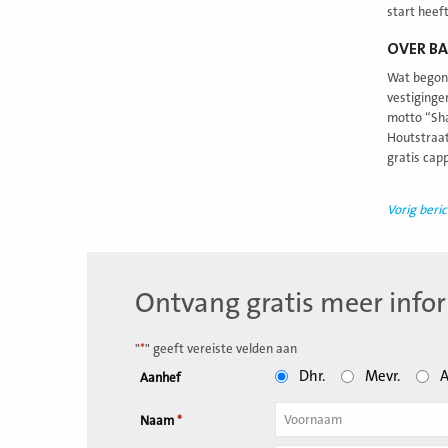
start heef
OVER BA
Wat begon 
vestiginge
motto “Sha
Houtstraat
gratis capp
Vorig beric
Ontvang gratis meer info
"
*
" geeft vereiste velden aan
Dhr.
Mevr.
A
Aanhef
Naam
*
Tussenvoegsel