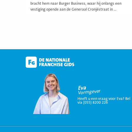
bracht hem naar Burger Business, waar hij onlangs een
vestiging opende aan de Generaal Cronjéstraat in ...
Eva
Vormgever
Heeft u een vraag voor Eva? Bel
via (055) 8200 226