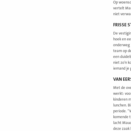
Op woensdag
vertelt Mau
niet verwa
FRISSE 
De vestigi
hoek en ee
onderweg i
team op de
een duidel
niet zo’n k
iemand je 
VAN EER
Met de ove
werkt: voo
kinderen m
lunchen. Bi
periode. “
komende ti
lacht Maud
deze zaak 