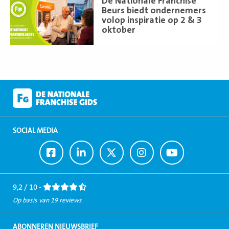
De Nationale Franchise
meer
Beurs biedt ondernemers
volop inspiratie op 2 & 3
oktober
SOCIAL MEDIA
Ga
Ga
Ga
Ga
Ga
naar
naar
naar
naar
naar
Facebook
LinkedIn
Twitter
Instagram
Youtube
9,2 / 10 -
Op basis van 19 reviews
ABONNEREN NIEUWSBRIEF