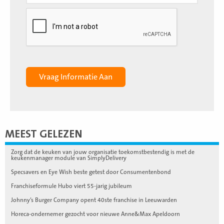
MEEST GELEZEN
Zorg dat de keuken van jouw organisatie toekomstbestendig is met de
keukenmanager module van SimplyDelivery
Specsavers en Eye Wish beste getest door Consumentenbond
Franchiseformule Hubo viert 55-jarig jubileum
Johnny’s Burger Company opent 40ste franchise in Leeuwarden
Horeca-ondernemer gezocht voor nieuwe Anne&Max Apeldoorn