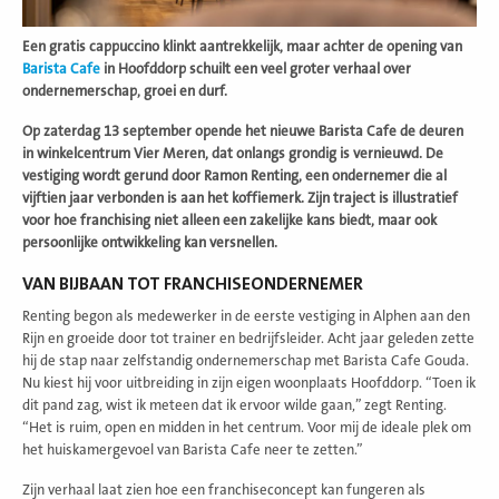
Een gratis cappuccino klinkt aantrekkelijk, maar achter de opening van
Barista Cafe
in Hoofddorp schuilt een veel groter verhaal over
ondernemerschap, groei en durf.
Op zaterdag 13 september opende het nieuwe Barista Cafe de deuren
in winkelcentrum Vier Meren, dat onlangs grondig is vernieuwd. De
vestiging wordt gerund door Ramon Renting, een ondernemer die al
vijftien jaar verbonden is aan het koffiemerk. Zijn traject is illustratief
voor hoe franchising niet alleen een zakelijke kans biedt, maar ook
persoonlijke ontwikkeling kan versnellen.
VAN BIJBAAN TOT FRANCHISEONDERNEMER
Renting begon als medewerker in de eerste vestiging in Alphen aan den
Rijn en groeide door tot trainer en bedrijfsleider. Acht jaar geleden zette
hij de stap naar zelfstandig ondernemerschap met Barista Cafe Gouda.
Nu kiest hij voor uitbreiding in zijn eigen woonplaats Hoofddorp. “Toen ik
dit pand zag, wist ik meteen dat ik ervoor wilde gaan,” zegt Renting.
“Het is ruim, open en midden in het centrum. Voor mij de ideale plek om
het huiskamergevoel van Barista Cafe neer te zetten.”
Zijn verhaal laat zien hoe een franchiseconcept kan fungeren als