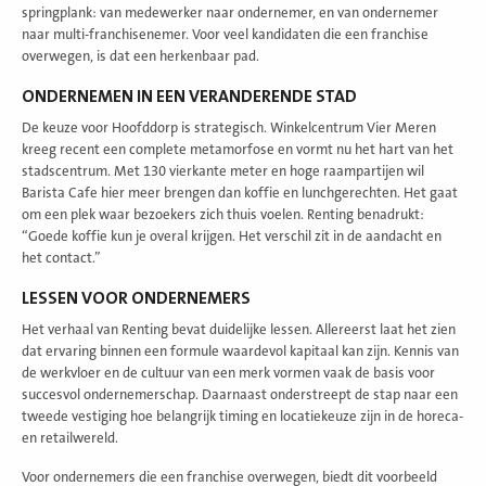
springplank: van medewerker naar ondernemer, en van ondernemer
naar multi-franchisenemer. Voor veel kandidaten die een franchise
overwegen, is dat een herkenbaar pad.
ONDERNEMEN IN EEN VERANDERENDE STAD
De keuze voor Hoofddorp is strategisch. Winkelcentrum Vier Meren
kreeg recent een complete metamorfose en vormt nu het hart van het
stadscentrum. Met 130 vierkante meter en hoge raampartijen wil
Barista Cafe hier meer brengen dan koffie en lunchgerechten. Het gaat
om een plek waar bezoekers zich thuis voelen. Renting benadrukt:
“Goede koffie kun je overal krijgen. Het verschil zit in de aandacht en
het contact.”
LESSEN VOOR ONDERNEMERS
Het verhaal van Renting bevat duidelijke lessen. Allereerst laat het zien
dat ervaring binnen een formule waardevol kapitaal kan zijn. Kennis van
de werkvloer en de cultuur van een merk vormen vaak de basis voor
succesvol ondernemerschap. Daarnaast onderstreept de stap naar een
tweede vestiging hoe belangrijk timing en locatiekeuze zijn in de horeca-
en retailwereld.
Voor ondernemers die een franchise overwegen, biedt dit voorbeeld