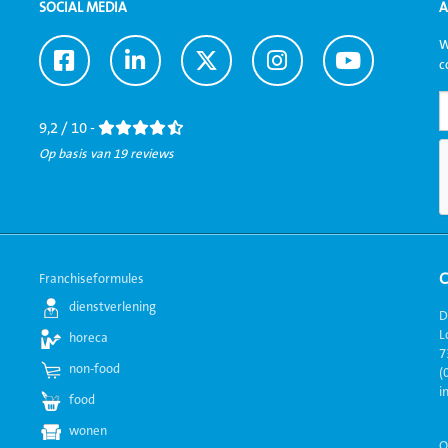
SOCIAL MEDIA
A
W
Ga
Ga
Ga
Ga
Ga
c
naar
naar
naar
naar
naar
Facebook
LinkedIn
Twitter
Instagram
Youtube
9,2 / 10 -
Op basis van 19 reviews
Franchiseformules
dienstverlening
D
L
horeca
7
non-food
(
i
food
wonen
O