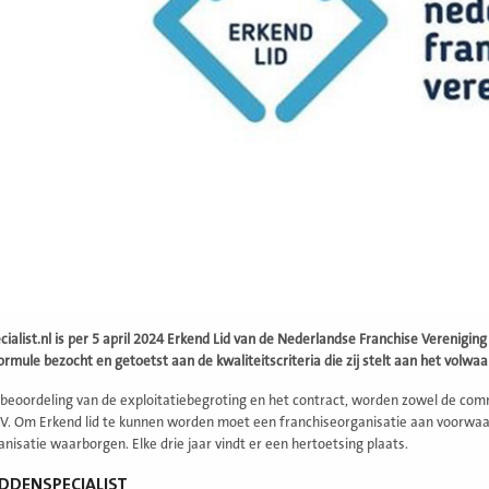
ialist.nl is per 5 april 2024 Erkend Lid van de Nederlandse Franchise Verenigi
ormule bezocht en getoetst aan de kwaliteitscriteria die zij stelt aan het volw
beoordeling van de exploitatiebegroting en het contract, worden zowel de comm
V. Om Erkend lid te kunnen worden moet een franchiseorganisatie aan voorwaar
anisatie waarborgen. Elke drie jaar vindt er een hertoetsing plaats.
DDENSPECIALIST