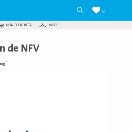
Zoeken
NON-FOOD RETAIL
MODE
an de NFV
ing