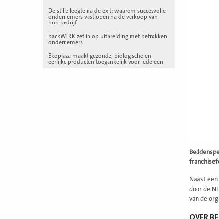
De stille leegte na de exit: waarom succesvolle
ondernemers vastlopen na de verkoop van
hun bedrijf
backWERK zet in op uitbreiding met betrokken
ondernemers
Ekoplaza maakt gezonde, biologische en
eerlijke producten toegankelijk voor iedereen
Beddenspec
franchisef
Naast een 
door de NF
van de org
OVER BE