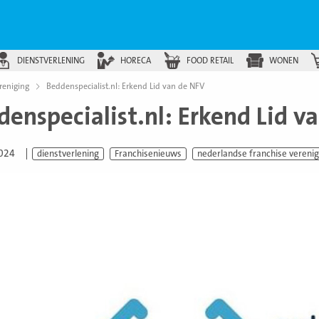
DIENSTVERLENING
HORECA
FOOD RETAIL
WONEN
reniging
Beddenspecialist.nl: Erkend Lid van de NFV
denspecialist.nl: Erkend Lid v
2024
dienstverlening
Franchisenieuws
nederlandse franchise verenig