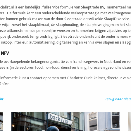
ialist.nl is een landelijke, fullservice formule van Sleeptrade BV, momenteel 
rs. De formule kent een onderscheidende verkoopstrategie met veel toegevo
n kunnen gebruik maken van de door Sleeptrade ontwikkelde SlaapID service. Ee
 wijze zowel het slaapklimaat, de slaaphouding, de slaapbewegingen en het sl
eze uitkomsten en de persoonlijke wensen en kenmerken krijgen zij advies op i
pelijk onderzoek ten grondslag ligt. Sleeptrade ondersteunt de ondernemers va
 inkoop, interieur, automatisering, digitalisering en kennis over slapen en slaa
 NFV
de overkoepelende belangenorganisatie van franchisegevers in Nederland en 
evers (in de sectoren food, non-food, dienstverlening, horeca en gezondheidszo
informatie kunt u contact opnemen met Charlotte Oude Reimer, directeur van 
nfv.nl
ht
Terug naar nie
Lees
L
meer
m