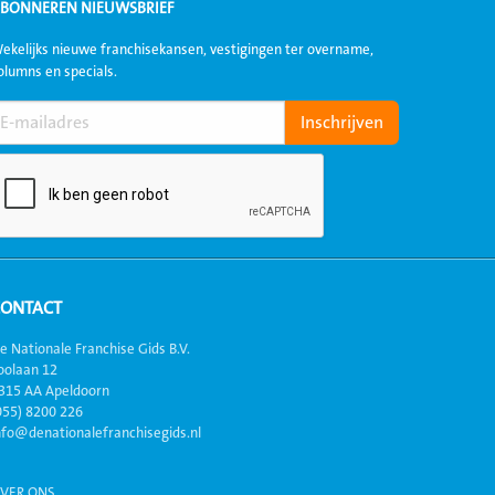
BONNEREN NIEUWSBRIEF
ekelijks nieuwe franchisekansen, vestigingen ter overname,
olumns en specials.
CONTACT
e Nationale Franchise Gids B.V.
oolaan 12
315 AA Apeldoorn
055) 8200 226
nfo@denationalefranchisegids.nl
VER ONS