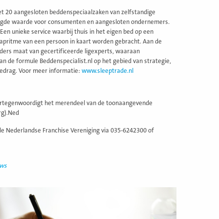
met 20 aangesloten beddenspeciaalzaken van zelfstandige
egde waarde voor consumenten en aangesloten ondernemers.
n unieke service waarbij thuis in het eigen bed op een
aapritme van een persoon in kaart worden gebracht. Aan de
eders maat van gecertificeerde ligexperts, waaraan
n de formule Beddenspecialist.nl op het gebied van strategie,
pgedrag. Voor meer informatie:
www.sleeptrade.nl
vertegenwoordigt het merendeel van de toonaangevende
rg).Ned
de Nederlandse Franchise Vereniging via 035-6242300 of
uws
ees
eer