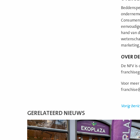
Beddenspec
onderneme
Consumente
eenvoudige
hand van d
wetenschap
marketing,
OVER DE
De NFV is 
franchiseg
Voor meer 
franchise@
Vorig beric
GERELATEERD NIEUWS
Lees
meer