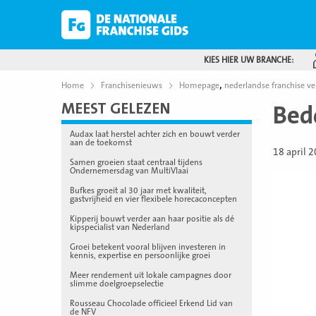
KIES HIER UW BRANCHE:
,
Home
Franchisenieuws
Homepage
nederlandse franchise ve
MEEST GELEZEN
Bed
Audax laat herstel achter zich en bouwt verder
aan de toekomst
18 april 
Samen groeien staat centraal tijdens
Ondernemersdag van MultiVlaai
Bufkes groeit al 30 jaar met kwaliteit,
gastvrijheid en vier flexibele horecaconcepten
Kipperij bouwt verder aan haar positie als dé
kipspecialist van Nederland
Groei betekent vooral blijven investeren in
kennis, expertise en persoonlijke groei
Meer rendement uit lokale campagnes door
slimme doelgroepselectie
Rousseau Chocolade officieel Erkend Lid van
de NFV