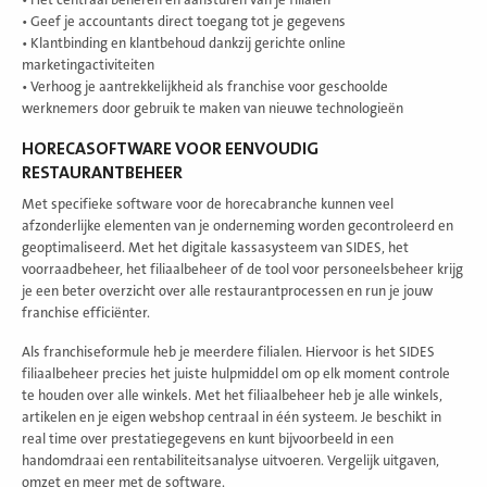
• Geef je accountants direct toegang tot je gegevens
• Klantbinding en klantbehoud dankzij gerichte online
marketingactiviteiten
• Verhoog je aantrekkelijkheid als franchise voor geschoolde
werknemers door gebruik te maken van nieuwe technologieën
HORECASOFTWARE VOOR EENVOUDIG
RESTAURANTBEHEER
Met specifieke software voor de horecabranche kunnen veel
afzonderlijke elementen van je onderneming worden gecontroleerd en
geoptimaliseerd. Met het digitale kassasysteem van SIDES, het
voorraadbeheer, het filiaalbeheer of de tool voor personeelsbeheer krijg
je een beter overzicht over alle restaurantprocessen en run je jouw
franchise efficiënter.
Als franchiseformule heb je meerdere filialen. Hiervoor is het SIDES
filiaalbeheer precies het juiste hulpmiddel om op elk moment controle
te houden over alle winkels. Met het filiaalbeheer heb je alle winkels,
artikelen en je eigen webshop centraal in één systeem. Je beschikt in
real time over prestatiegegevens en kunt bijvoorbeeld in een
handomdraai een rentabiliteitsanalyse uitvoeren. Vergelijk uitgaven,
omzet en meer met de software.