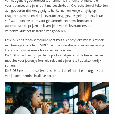
van het gehele goederenverkeer binnen je franchiseformule. Alle
voorraadniveaus zijn in real time beschikbaar. Overschotten of tekorten
aan goederen zijn vroegtijdig te herkennen en kun je er tijdig op
reageren. Bovendien zijn je leveranciersgegevens geïntegreerd in de
software. Het systeem voor goederenbeheer synchroniseert
automatisch de prijzen en levertijden van de leveranciers. Dit
vereenvoudigt het bestellen van goederen.
Of je nu een franchiseformule bent met alleen fysieke winkels of ook
een bezorgservice hebt. SIDES biedt je individuele oplossingen voor je
franchiseformule – en alles vanuit één systeem.
De SIDES-modules zijn perfect op elkaar afgestemd. Je beslist welke
modules voor jou en je formule relevant zijn en stelt ze afzonderlijk
samen.
De SIDES restaurant software verbetert de efficiëntie en organisatie
van je onderneming in alle aspecten.