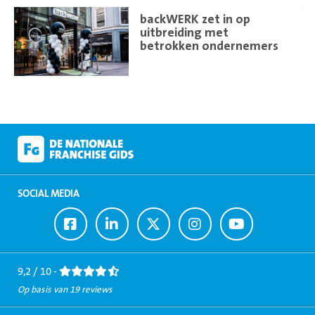
Lees
backWERK zet in op
meer
uitbreiding met
betrokken ondernemers
SOCIAL MEDIA
Ga
Ga
Ga
Ga
Ga
naar
naar
naar
naar
naar
Facebook
LinkedIn
Twitter
Instagram
Youtube
9,2 / 10 -
Op basis van 19 reviews