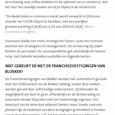
verschuiving naar online winkelen en de opkomst van e-commerce, wat
het voor hen moeilijk maakte om bij te blijven in de retailsector.
“De Nederlandse e-commerce markt wordt verwacht in 2024 een
waarde van $23,98 miljard te bereiken, met een jaarlijkse
groeiverwachting (CAGR) van 4,2% van 2024 tot 2028”​.
(Bron:
Ecommerce Insights
)
Daarnaast leidde een reeks strategische fouten, zoals het constant
wisselen van strategieën en management, tot verwarring bij zowel
klanten als personeel. De coronapandemie gaf uiteindelijk het laatste
zetje, met dalende bezoekersaantallen en stijgende kosten.
WAT GEBEURT ER MET DE FRANCHISEVESTIGINGEN VAN
BLOKKER?
De franchisevestigingen van Blokker worden niet automatisch geraakt
door het faillissement van de Blokker-holding, omdat deze winkels
worden gerund door zelfstandige ondernemers. Zij behouden de
mogelijkheid om door te gaan, afhankelijk van de bevoorrading en
eventuele nieuwe afspraken met een toekomstige eigenaar. Een
doorstart van de keten kan uitkomst bieden, maar zonder concrete
plannen ligt de toekomst van deze vestigingen grotendeels in handen
van de franchisenemers zelf.
Tot het einde van het jaar blijven de