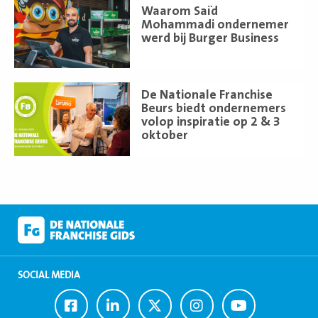
Lees
Waarom Saïd
meer
Mohammadi ondernemer
werd bij Burger Business
Lees
De Nationale Franchise
meer
Beurs biedt ondernemers
volop inspiratie op 2 & 3
oktober
SOCIAL MEDIA
Ga
Ga
Ga
Ga
Ga