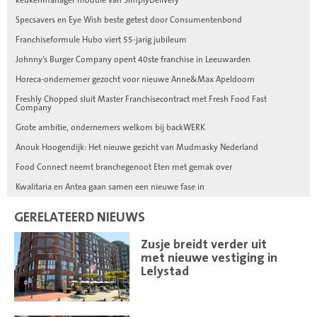
Specsavers en Eye Wish beste getest door Consumentenbond
Franchiseformule Hubo viert 55-jarig jubileum
Johnny’s Burger Company opent 40ste franchise in Leeuwarden
Horeca-ondernemer gezocht voor nieuwe Anne&Max Apeldoorn
Freshly Chopped sluit Master Franchisecontract met Fresh Food Fast
Company
Grote ambitie, ondernemers welkom bij backWERK
Anouk Hoogendijk: Het nieuwe gezicht van Mudmasky Nederland
Food Connect neemt branchegenoot Eten met gemak over
Kwalitaria en Antea gaan samen een nieuwe fase in
GERELATEERD NIEUWS
Lees
Zusje breidt verder uit
meer
met nieuwe vestiging in
Lelystad