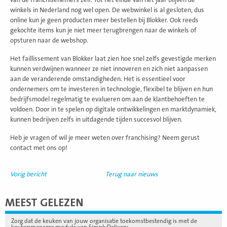
winkels in Nederland nog wel open. De webwinkel is al gesloten, dus
online kun je geen producten meer bestellen bij Blokker. Ook reeds
gekochte items kun je niet meer terugbrengen naar de winkels of
opsturen naar de webshop.
Het faillissement van Blokker laat zien hoe snel zelfs gevestigde merken
kunnen verdwijnen wanneer ze niet innoveren en zich niet aanpassen
aan de veranderende omstandigheden. Het is essentieel voor
ondernemers om te investeren in technologie, flexibel te blijven en hun
bedrijfsmodel regelmatig te evalueren om aan de klantbehoeften te
voldoen. Door in te spelen op digitale ontwikkelingen en marktdynamiek,
kunnen bedrijven zelfs in uitdagende tijden succesvol blijven.
Heb je vragen of wil je meer weten over franchising? Neem gerust
contact met ons op!
Vorig bericht
Terug naar nieuws
MEEST GELEZEN
Zorg dat de keuken van jouw organisatie toekomstbestendig is met de
keukenmanager module van SimplyDelivery