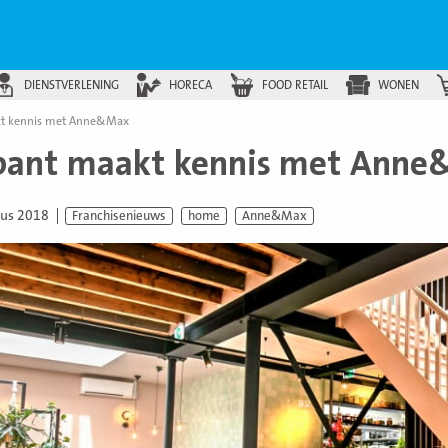
DIENSTVERLENING
HORECA
FOOD RETAIL
WONEN
kt kennis met Anne&Max
bant maakt kennis met Ann
tus 2018
Franchisenieuws
home
Anne&Max