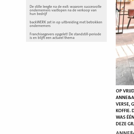
De stille leegte na de exit: waarom succesvolle
ondernemers vastlopen na de verkoop van
hun bedrijf
backWERK zet in op uitbreiding met betrokken
ondernemers
Franchisegevers opgelet! De standstill-periode
is en blijft een actueel thema
OP VRIJ
ANNE&MA
VERSE, 
KOFFIE.
WAS ÉÉN
DEZE GR
ANNE&