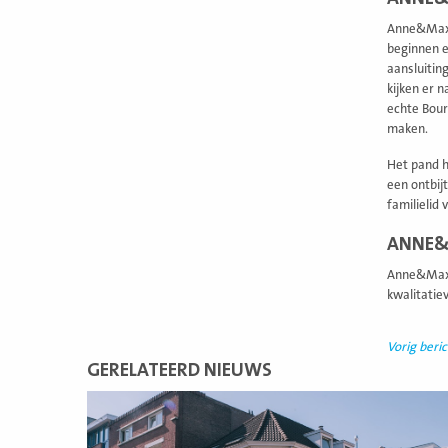
Anne&Max E
beginnen e
aansluiting
kijken er 
echte Bour
maken.
Het pand h
een ontbij
familielid 
ANNE&
Anne&Max 
kwalitatie
Vorig beric
GERELATEERD NIEUWS
Lees
meer