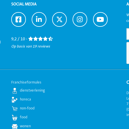
SOCIAL MEDIA
A
W
Ga
Ga
Ga
Ga
Ga
c
naar
naar
naar
naar
naar
Facebook
LinkedIn
Twitter
Instagram
Youtube
9,2 / 10 -
l
Op basis van 19 reviews
Franchiseformules
dienstverlening
D
L
horeca
7
non-food
(
i
food
wonen