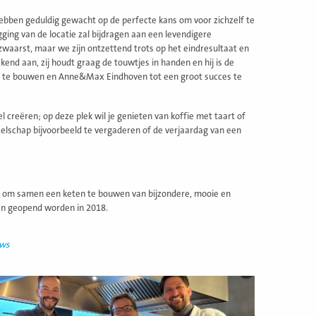
hebben geduldig gewacht op de perfecte kans om voor zichzelf te
ing van de locatie zal bijdragen aan een levendigere
t zwaarst, maar we zijn ontzettend trots op het eindresultaat en
kend aan, zij houdt graag de touwtjes in handen en hij is de
een te bouwen en Anne&Max Eindhoven tot een groot succes te
reëren; op deze plek wil je genieten van koffie met taart of
elschap bijvoorbeeld te vergaderen of de verjaardag van een
 om samen een keten te bouwen van bijzondere, mooie en
en geopend worden in 2018.
uws
ees
eer