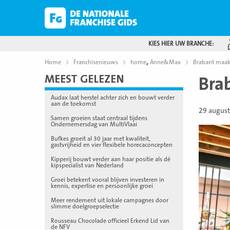
KIES HIER UW BRANCHE:
,
Home
Franchisenieuws
home
Anne&Max
Brabant maa
MEEST GELEZEN
Bra
Audax laat herstel achter zich en bouwt verder
aan de toekomst
29 augus
Samen groeien staat centraal tijdens
Ondernemersdag van MultiVlaai
Bufkes groeit al 30 jaar met kwaliteit,
gastvrijheid en vier flexibele horecaconcepten
Kipperij bouwt verder aan haar positie als dé
kipspecialist van Nederland
Groei betekent vooral blijven investeren in
kennis, expertise en persoonlijke groei
Meer rendement uit lokale campagnes door
slimme doelgroepselectie
Rousseau Chocolade officieel Erkend Lid van
de NFV