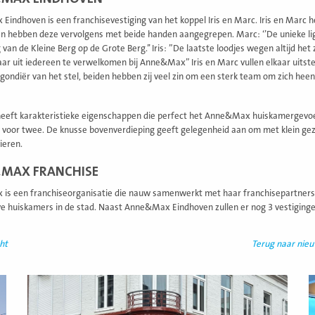
indhoven is een franchisevestiging van het koppel Iris en Marc. Iris en Marc 
n hebben deze vervolgens met beide handen aangegrepen. Marc: ‘’De unieke ligg
 van de Kleine Berg op de Grote Berg.’’ Iris: ”De laatste loodjes wegen altijd he
naar uit iedereen te verwelkomen bij Anne&Max” Iris en Marc vullen elkaar uitste
gondiër van het stel, beiden hebben zij veel zin om een sterk team om zich h
eeft karakteristieke eigenschappen die perfect het Anne&Max huiskamergevoel c
t voor twee. De knusse bovenverdieping geeft gelegenheid aan om met klein gez
vieren.
MAX FRANCHISE
is een franchiseorganisatie die nauw samenwerkt met haar franchisepartners
ve huiskamers in de stad. Naast Anne&Max Eindhoven zullen er nog 3 vestiging
ht
Terug naar nie
Lees
L
meer
m