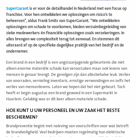
SuperGarant
is er voor de detailhandel in Nederland met een focus op
franchise. Voor hen ontwikkelen we oplossingen om risico’s te
beheersen”, aldus Frank Smits van SuperGarant. “We ontwikkelen
oplossingen om schade te voorkomen, bieden verzuimbegeleiding van
zieke medewerkers én financiële oplossingen zoals verzekeringen. In
alles brengen we complexiteit terug tot eenvoud. En stemmen dit
uiteraard af op de specifieke dagelijkse praktijk van het bedrijf en de
ondernemer.
Een brand in een bedrijf is een angstaanjagende gebeurtenis die niet
alleen enorme materiële schade kan veroorzaken maar ook levens van
mensen in gevaar brengt. De gevolgen zijn dan allesbehalve leuk. Verlies
van voorraden, vernieling inventaris, ernstige verwondingen en zelfs het
verlies van mensenlevens. Laten we hopen dat het niet gebeurt. Toch
heeft er begin augustus een brand gewoed in een Supermarkt in
Haarlem. Gelukkig was er dit keer alleen materiele schade.
HOE KUNT U UW PERSONEEL EN UW ZAAK HET BESTE
BESCHERMEN?
Brandpreventie begint met naleving van voorschriften voor wat betreft
de brandveiligheid. Veel bedrijven moeten regelmatig hun elektrische