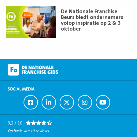
Lees
De Nationale Franchise
meer
Beurs biedt ondernemers
volop inspiratie op 2 & 3
oktober
SOCIAL MEDIA
Ga
Ga
Ga
Ga
Ga
naar
naar
naar
naar
naar
Facebook
LinkedIn
Twitter
Instagram
Youtube
9,2 / 10 -
Op basis van 19 reviews