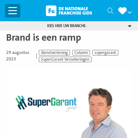
Menu
Zoeken
KIES HIER UW BRANCHE:
Brand is een ramp
29 augustus
dienstverlening
Column
supergarant
2023
SuperGarant Verzekeringen