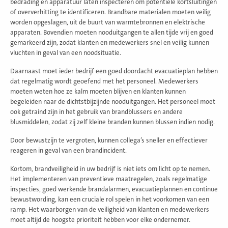
bedrading en apparatuur laten inspecteren om potentiële kortsluitingen
of oververhitting te identificeren. Brandbare materialen moeten veilig
worden opgeslagen, uit de buurt van warmtebronnen en elektrische
apparaten. Bovendien moeten nooduitgangen te allen tijde vrij en goed
gemarkeerd zijn, zodat klanten en medewerkers snel en veilig kunnen
vluchten in geval van een noodsituatie.
Daarnaast moet ieder bedrijf een goed doordacht evacuatieplan hebben
dat regelmatig wordt geoefend met het personeel. Medewerkers
moeten weten hoe ze kalm moeten blijven en klanten kunnen
begeleiden naar de dichtstbijzijnde nooduitgangen. Het personeel moet
ook getraind zijn in het gebruik van brandblussers en andere
blusmiddelen, zodat zij zelf kleine branden kunnen blussen indien nodig.
Door bewustzijn te vergroten, kunnen collega’s sneller en effectiever
reageren in geval van een brandincident.
Kortom, brandveiligheid in uw bedrijf is niet iets om licht op te nemen.
Het implementeren van preventieve maatregelen, zoals regelmatige
inspecties, goed werkende brandalarmen, evacuatieplannen en continue
bewustwording, kan een cruciale rol spelen in het voorkomen van een
ramp. Het waarborgen van de veiligheid van klanten en medewerkers
moet altijd de hoogste prioriteit hebben voor elke ondernemer.