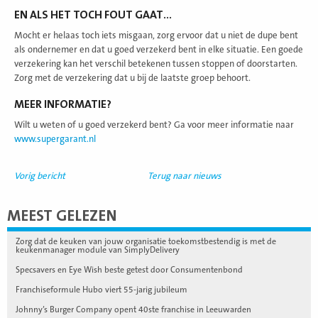
EN ALS HET TOCH FOUT GAAT…
Mocht er helaas toch iets misgaan, zorg ervoor dat u niet de dupe bent
als ondernemer en dat u goed verzekerd bent in elke situatie. Een goede
verzekering kan het verschil betekenen tussen stoppen of doorstarten.
Zorg met de verzekering dat u bij de laatste groep behoort.
MEER INFORMATIE?
Wilt u weten of u goed verzekerd bent? Ga voor meer informatie naar
www.supergarant.nl
Vorig bericht
Terug naar nieuws
MEEST GELEZEN
Zorg dat de keuken van jouw organisatie toekomstbestendig is met de
keukenmanager module van SimplyDelivery
Specsavers en Eye Wish beste getest door Consumentenbond
Franchiseformule Hubo viert 55-jarig jubileum
Johnny’s Burger Company opent 40ste franchise in Leeuwarden