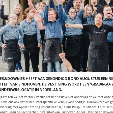
ES&DOWNIES HEEFT AANGEKONDIGD ROND AUGUSTUS EEN NIEU
ITEIT VAN EINDHOVEN. DE VESTIGING WORDT EEN ‘GRAB&GO-V
ONDERWIJSLOCATIE IN NEDERLAND.
ig kregen we het verzoek vanuit het bedrijfsleven of onderwijs of we met onze 
en we ons ook dat er heel veel specifieke kennis voor nodig is. Daarom zijn we 
erking met Appèl Catering uit ontstaan is,’’ aldus Philip Christiaans, Formule
ng tussen de Technische Universiteit van Eindhoven, Appèl Catering en Brown