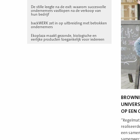
De stille leegte na de exit: waarom succesvolle
ondernemers vastlopen na de verkoop van
hun bedrijf
backWERK zet in op uitbreiding met betrokken
ondernemers
Ekoplaza maakt gezonde, biologische en
eerlijke producten toegankelijk voor iedereen
BROWNI
UNIVERS
OP EEN 
‘’Regelmat
realiseerd
een samenw
samenwerki