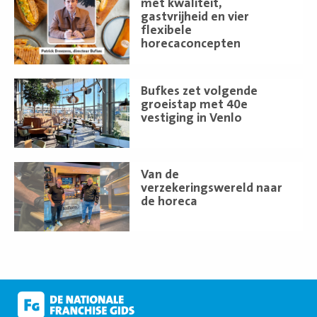
meer
met kwaliteit,
gastvrijheid en vier
flexibele
horecaconcepten
Lees
Bufkes zet volgende
meer
groeistap met 40e
vestiging in Venlo
Lees
Van de
meer
verzekeringswereld naar
de horeca