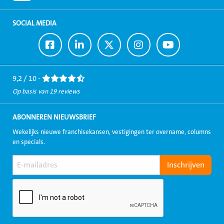
SOCIAL MEDIA
Ga
Ga
Ga
Ga
Ga
naar
naar
naar
naar
naar
Facebook
LinkedIn
Twitter
Instagram
Youtube
9,2 / 10 -
Op basis van 19 reviews
ABONNEREN NIEUWSBRIEF
Wekelijks nieuwe franchisekansen, vestigingen ter overname, columns
en specials.