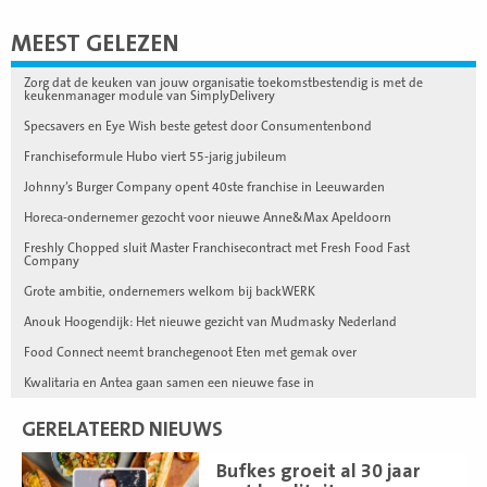
MEEST GELEZEN
Zorg dat de keuken van jouw organisatie toekomstbestendig is met de
keukenmanager module van SimplyDelivery
Specsavers en Eye Wish beste getest door Consumentenbond
Franchiseformule Hubo viert 55-jarig jubileum
Johnny’s Burger Company opent 40ste franchise in Leeuwarden
Horeca-ondernemer gezocht voor nieuwe Anne&Max Apeldoorn
Freshly Chopped sluit Master Franchisecontract met Fresh Food Fast
Company
Grote ambitie, ondernemers welkom bij backWERK
Anouk Hoogendijk: Het nieuwe gezicht van Mudmasky Nederland
Food Connect neemt branchegenoot Eten met gemak over
Kwalitaria en Antea gaan samen een nieuwe fase in
GERELATEERD NIEUWS
Lees
Bufkes groeit al 30 jaar