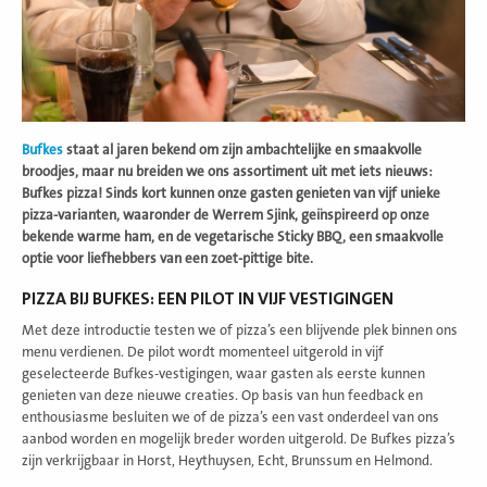
Bufkes
staat al jaren bekend om zijn ambachtelijke en smaakvolle
broodjes, maar nu breiden we ons assortiment uit met iets nieuws:
Bufkes pizza! Sinds kort kunnen onze gasten genieten van vijf unieke
pizza-varianten, waaronder de Werrem Sjink, geïnspireerd op onze
bekende warme ham, en de vegetarische Sticky BBQ, een smaakvolle
optie voor liefhebbers van een zoet-pittige bite.
PIZZA BIJ BUFKES: EEN PILOT IN VIJF VESTIGINGEN
Met deze introductie testen we of pizza’s een blijvende plek binnen ons
menu verdienen. De pilot wordt momenteel uitgerold in vijf
geselecteerde Bufkes-vestigingen, waar gasten als eerste kunnen
genieten van deze nieuwe creaties. Op basis van hun feedback en
enthousiasme besluiten we of de pizza’s een vast onderdeel van ons
aanbod worden en mogelijk breder worden uitgerold. De Bufkes pizza’s
zijn verkrijgbaar in Horst, Heythuysen, Echt, Brunssum en Helmond.