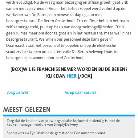
verdrievoudigd. Nu de vraag naar bezorging en afhaal groeit, gaat Erik
samen met zijn vriendin Fleur – het liefdeskoppel werd verliefd op de
werkvloer van De Beren, een nieuwe uitdaging aan met
bezorgrestaurant De Beren Oosterhout. Erik en Fleur hebben het team
zelf samengesteld, puur op basis van doorgroeimogelijkheden. “Er is
geen ruimte meer om door te groeien in het restaurant, maar wel in het
bezorgrestaurant. We willen ons personeel deze kans geven.”
Daarnaast staat het personeel te popelen om op de elektrische
scooters te stappen om de sfeervolle De Beren beleving thuis te
bezorgen bij bewoners door heel Oosterhout.
[BOX]WIL JE FRANCHISENEMER WORDEN BIJ DE BEREN?
KLIK DAN
HIER
.[/BOX]
Vorig bericht
Terug naar nieuws
MEEST GELEZEN
Zorg dat de keuken van jouw organisatie toekomstbestendig is met de
keukenmanager module van SimplyDelivery
Specsavers en Eye Wish beste getest door Consumentenbond