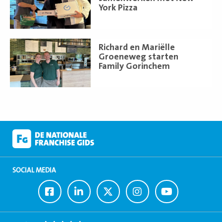
York Pizza
Lees
Richard en Mariëlle
meer
Groeneweg starten
Family Gorinchem
SOCIAL MEDIA
Ga
Ga
Ga
Ga
Ga
naar
naar
naar
naar
naar
Facebook
LinkedIn
Twitter
Instagram
Youtube