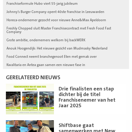
Franchiseformule Hubo viert 55-jarig jubileum
Johnny’s Burger Company opent 40ste franchise in Leeuwarden
Horeca-ondernemer gezocht voor nieuwe Anne&Max Apeldoorn
Freshly Chopped sluit Master Franchisecontract met Fresh Food Fast
Company
Grote ambitie, ondernemers welkom bij backWERK
Anouk Hoogendijk: Het nieuwe gezicht van Mudmasky Nederland
Food Connect neemt branchegenoot Eten met gemak over
Kwalitaria en Antea gaan samen een nieuwe fase in
GERELATEERD NIEUWS
Lees
Drie finalisten een stap
meer
dichter bij de titel
Franchisenemer van het
Jaar 2025
Lees
Shiftbase gaat
meer
samenwerken met New