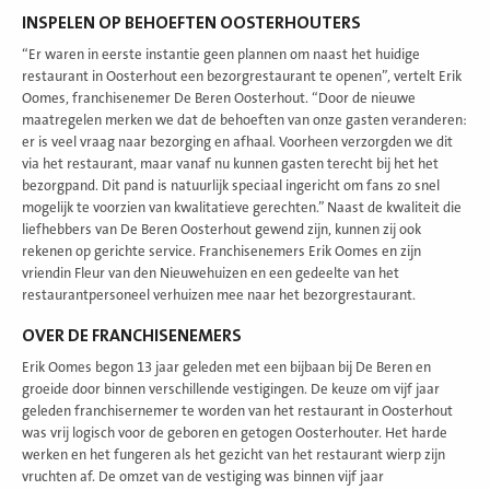
INSPELEN OP BEHOEFTEN OOSTERHOUTERS
“Er waren in eerste instantie geen plannen om naast het huidige
restaurant in Oosterhout een bezorgrestaurant te openen”, vertelt Erik
Oomes, franchisenemer De Beren Oosterhout. “Door de nieuwe
maatregelen merken we dat de behoeften van onze gasten veranderen:
er is veel vraag naar bezorging en afhaal. Voorheen verzorgden we dit
via het restaurant, maar vanaf nu kunnen gasten terecht bij het het
bezorgpand. Dit pand is natuurlijk speciaal ingericht om fans zo snel
mogelijk te voorzien van kwalitatieve gerechten.” Naast de kwaliteit die
liefhebbers van De Beren Oosterhout gewend zijn, kunnen zij ook
rekenen op gerichte service. Franchisenemers Erik Oomes en zijn
vriendin Fleur van den Nieuwehuizen en een gedeelte van het
restaurantpersoneel verhuizen mee naar het bezorgrestaurant.
OVER DE FRANCHISENEMERS
Erik Oomes begon 13 jaar geleden met een bijbaan bij De Beren en
groeide door binnen verschillende vestigingen. De keuze om vijf jaar
geleden franchisernemer te worden van het restaurant in Oosterhout
was vrij logisch voor de geboren en getogen Oosterhouter. Het harde
werken en het fungeren als het gezicht van het restaurant wierp zijn
vruchten af. De omzet van de vestiging was binnen vijf jaar