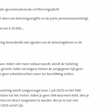
erder gecommuniceerde certificeringsplicht:
et doen van belastingaangifte en de juiste pensioenaansluiting);
m van € 50.000,-;
lating beoordeeld) ook signalen van de belastingdienst en de
an. Indien niet meer voldaan wordt, wordt de toelating
 gesteld. Indien vervolgens binnen de aangegeven tijd geen
e geen arbeidskrachten meer ter beschikking stellen.
 toelating wordt aangevraagd (voor 1 juli 2025) en het SNA-
elaten tot het stelsel. Indien je geen SNA-keurmerk hebt, dien je
ten om direct toegelaten te worden. Ben je te laat met
2026 actief zijn.