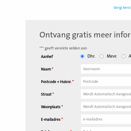
Vorig beric
Ontvang gratis meer info
"
*
" geeft vereiste velden aan
Dhr.
Mevr.
A
Aanhef
Naam
*
Tussenvoegsel
Postcode + Huisnr.
*
Huisnummer
*
Straat
*
Woonplaats
*
E-mailadres
*