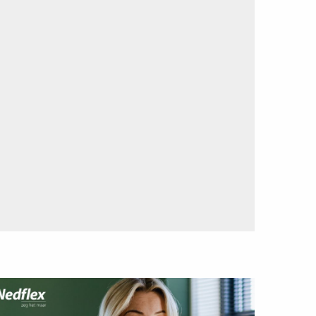
ees
eer