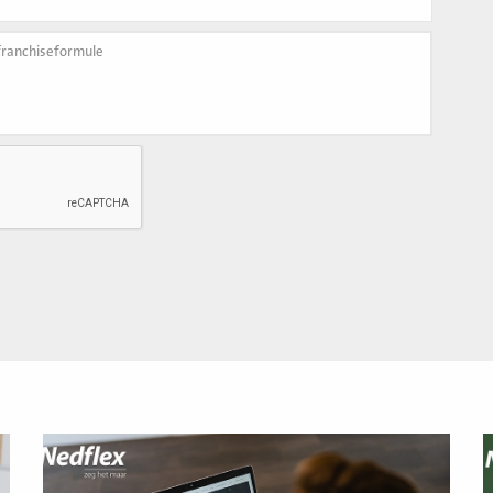
Lees
L
meer
m