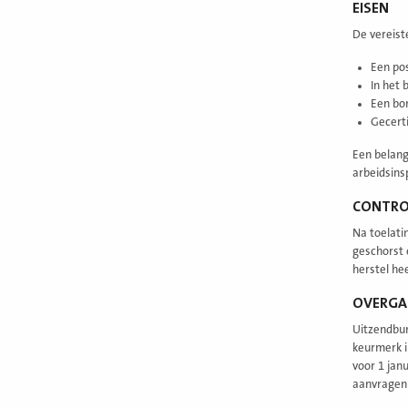
EISEN
De vereist
Een pos
In het 
Een bo
Gecerti
Een belangr
arbeidsins
CONTRO
Na toelati
geschorst 
herstel he
OVERGA
Uitzendbur
keurmerk in
voor 1 jan
aanvragen 