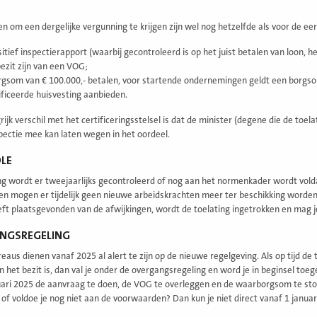
en om een dergelijke vergunning te krijgen zijn wel nog hetzelfde als voor de e
itief inspectierapport (waarbij gecontroleerd is op het juist betalen van loon, h
bezit zijn van een VOG;
rgsom van € 100.000,- betalen, voor startende ondernemingen geldt een borgso
ficeerde huisvesting aanbieden.
ijk verschil met het certificeringsstelsel is dat de minister (degene die de toe
pectie mee kan laten wegen in het oordeel.
LE
ng wordt er tweejaarlijks gecontroleerd of nog aan het normenkader wordt volda
en mogen er tijdelijk geen nieuwe arbeidskrachten meer ter beschikking worden
eft plaatsgevonden van de afwijkingen, wordt de toelating ingetrokken en mag j
NGSREGELING
eaus dienen vanaf 2025 al alert te zijn op de nieuwe regelgeving. Als op tijd de
 het bezit is, dan val je onder de overgangsregeling en word je in beginsel toeg
uari 2025 de aanvraag te doen, de VOG te overleggen en de waarborgsom te stor
of voldoe je nog niet aan de voorwaarden? Dan kun je niet direct vanaf 1 januari 