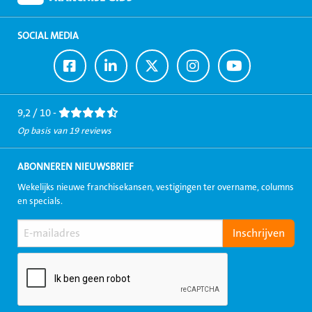
SOCIAL MEDIA
Ga
Ga
Ga
Ga
Ga
naar
naar
naar
naar
naar
Facebook
LinkedIn
Twitter
Instagram
Youtube
9,2 / 10 -
Op basis van 19 reviews
ABONNEREN NIEUWSBRIEF
Wekelijks nieuwe franchisekansen, vestigingen ter overname, columns
en specials.