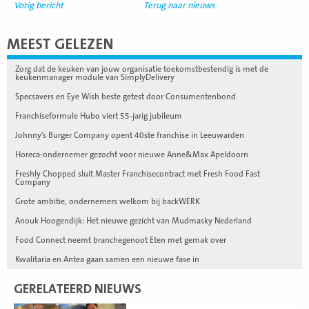
Vorig bericht
Terug naar nieuws
MEEST GELEZEN
Zorg dat de keuken van jouw organisatie toekomstbestendig is met de
keukenmanager module van SimplyDelivery
Specsavers en Eye Wish beste getest door Consumentenbond
Franchiseformule Hubo viert 55-jarig jubileum
Johnny’s Burger Company opent 40ste franchise in Leeuwarden
Horeca-ondernemer gezocht voor nieuwe Anne&Max Apeldoorn
Freshly Chopped sluit Master Franchisecontract met Fresh Food Fast
Company
Grote ambitie, ondernemers welkom bij backWERK
Anouk Hoogendijk: Het nieuwe gezicht van Mudmasky Nederland
Food Connect neemt branchegenoot Eten met gemak over
Kwalitaria en Antea gaan samen een nieuwe fase in
GERELATEERD NIEUWS