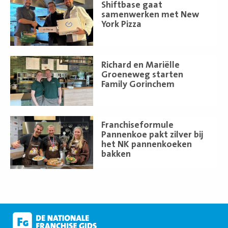
Lees
Shiftbase gaat
meer
samenwerken met New
York Pizza
Lees
Richard en Mariëlle
meer
Groeneweg starten
Family Gorinchem
Lees
Franchiseformule
meer
Pannenkoe pakt zilver bij
het NK pannenkoeken
bakken