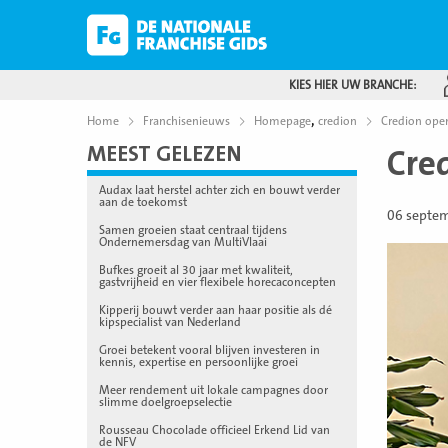
KIES HIER UW BRANCHE:
,
Home
Franchisenieuws
Homepage
credion
Credion open
MEEST GELEZEN
Cre
Audax laat herstel achter zich en bouwt verder
aan de toekomst
06 septe
Samen groeien staat centraal tijdens
Ondernemersdag van MultiVlaai
Bufkes groeit al 30 jaar met kwaliteit,
gastvrijheid en vier flexibele horecaconcepten
Kipperij bouwt verder aan haar positie als dé
kipspecialist van Nederland
Groei betekent vooral blijven investeren in
kennis, expertise en persoonlijke groei
Meer rendement uit lokale campagnes door
slimme doelgroepselectie
Rousseau Chocolade officieel Erkend Lid van
de NFV