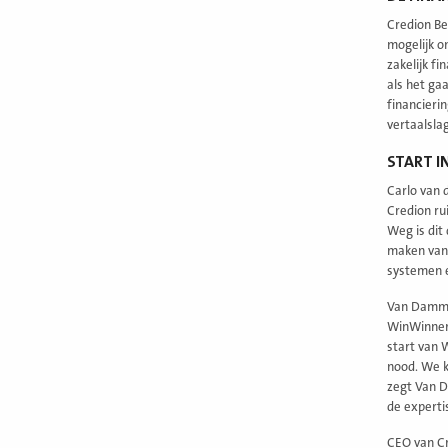
Credion Be
mogelijk o
zakelijk f
als het ga
financieri
vertaalslag
START I
Carlo van 
Credion ru
Weg is dit
maken van 
systemen e
Van Damme 
WinWinner.
start van 
nood. We k
zegt Van D
de experti
CEO van Cr