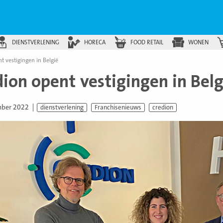
DIENSTVERLENING
HORECA
FOOD RETAIL
WONEN
t vestigingen in België
dion opent vestigingen in Belg
mber 2022
dienstverlening
Franchisenieuws
credion