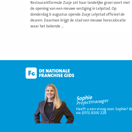
Restaurantformule Zusje zet haar landelijke groei voort met
de opening van een nieuwe vestiging in Lelystad. Op
donderdag 6 augustus opende Zusje Lelystad officieel de
deuren. Daarmee krijgt de stad een nieuwe horecalocatie
waar het bekende ...
Sophie
Projectmanager
Heeft u een vraag voor Sophie? B
via (055) 8200 226