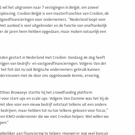
wil het uitgroeien naar 7 vestigingen in België, om zoveel
plossing. Credion België is een masterfranchise van Credion, dé
n vastgoedfinancieringen voor ondernemers. “Nederland loopt voor
Het aanbod is veel uitgebreider en de functie van onafhankelijk
 over de jaren heen hebben opgedaan, maar maken natuurlijk een
eleden gestart in Nederland met Credion. Vandaag de dag heeft
ijgen van bedrijfs- en vastgoedfinancieringen. Volgens Van der
n het feit dat nu ook Belgische ondernemers gebruik kunnen
 ondersteunen met de door ons opgebouwde kennis, ervaring,
tthias Browaeys startte hij het crowdfunding platform
cy voor start-ups en scale-ups. Volgens Van Damme was het bij de
et idee voor een nieuw bedrijf ontstaat telkens uit een andere
e bedrijven, maar hebben tot nu toe telkens gekozen voor focus,”
s een KMO-ondernemer die we met Credion helpen. Wel willen we
pen.”
kkelijker aan financiering te helpen. Hoewel er nog veel bancair