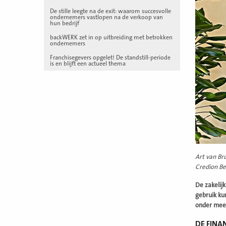
De stille leegte na de exit: waarom succesvolle
ondernemers vastlopen na de verkoop van
hun bedrijf
backWERK zet in op uitbreiding met betrokken
ondernemers
Franchisegevers opgelet! De standstill-periode
is en blijft een actueel thema
Art van Br
Credion Be
De zakelij
gebruik ku
onder mee
DE FINA