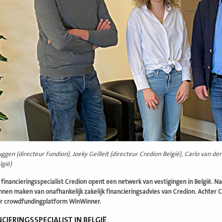
uggen (directeur Fundion), Joeky Geilleit (directeur Credion België), Carlo van 
lgië)
k financieringsspecialist Credion opent een netwerk van vestigingen in België. 
nnen maken van onafhankelijk zakelijk financieringsadvies van Credion. Achter
r crowdfundingplatform WinWinner.
NCIERINGSSPECIALIST IN BELGIË