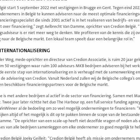
lgië start 5 september 2022 met vestigingen in Brugge en Gent. Tegen eind 2022 
ndernemers in België te kunnen adviseren naar de meest optimale financieringso
inancieringsspecialist die sinds 2001 actief is in het realiseren van bedrijfs- e
at over financiering,” zegt Aelbrecht Van Damme, oprichter van Credion België. “
ngsadviseur is er niet meer weg te denken. We profiteren van de kennis die zij
 naar de Belgische markt. Een lokaal team speelt daar een belangrijke rol in.”
NTERNATIONALISERING
der Weg, mede-oprichter en directeur van Credion Associatie, is ruim 20 jaar g
im 50 vestigingen waar ruim 100 adviseurs MKB bedrijven adviseren bij het verkr
 de eerste stap van internationalisering en is verheugd met de samenwerking e
de advisering van Credion. Vanuit Nederland zullen wij de Belgische collega’s
n beschikbare financieringspartners voor de Belgische markt.
is met andere bedrijven al actief in de sector van financiering. Samen met Ma
 Twee jaar later richtte het duo The Harbour op, een full service funding agen
WinWinner al de bedoeling om zo veel mogelijk ondernemingen te financieren: “H
ijken altijd of het mogelijk is dit op te pakken binnen de scope van de bestaand
amme. “De oprichter van een scale-up heeft niet dezelfde vragen of noden al
ses van alle bedrijven samenleggen om elke ondernemer zo goed mogelijk te hel
edion België Joeky Geilleit: “Credion België heeft als missie om ondernemers ma