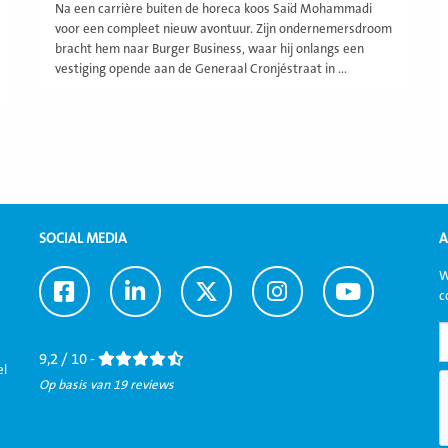
Na een carrière buiten de horeca koos Saïd Mohammadi
voor een compleet nieuw avontuur. Zijn ondernemersdroom
bracht hem naar Burger Business, waar hij onlangs een
vestiging opende aan de Generaal Cronjéstraat in ...
SOCIAL MEDIA
A
W
Ga
Ga
Ga
Ga
Ga
c
naar
naar
naar
naar
naar
Facebook
LinkedIn
Twitter
Instagram
Youtube
9,2 / 10 -
el
Op basis van 19 reviews