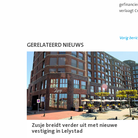
gefinancie
verlaagt Cr
Vorig beric
GERELATEERD NIEUWS
Lees
meer
Zusje breidt verder uit met nieuwe
vestiging in Lelystad