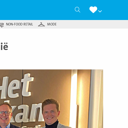
Zoeken
NON-FOOD RETAIL
MODE
ië