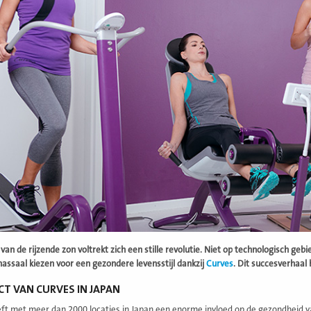
 van de rijzende zon voltrekt zich een stille revolutie. Niet op technologisch g
assaal kiezen voor een gezondere levensstijl dankzij
Curves
. Dit succesverhaa
CT VAN CURVES IN JAPAN
ft met meer dan 2000 locaties in Japan een enorme invloed op de gezondheid va