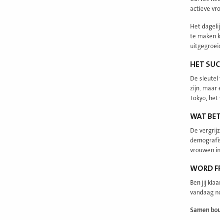
actieve vr
Het dageli
te maken k
uitgegroei
HET SUC
De sleutel
zijn, maar
Tokyo, het
WAT BE
De vergrij
demografis
vrouwen in
WORD FR
Ben jij kl
vandaag no
Samen bou