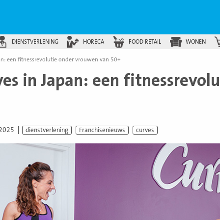
DIENSTVERLENING
HORECA
FOOD RETAIL
WONEN
an: een fitnessrevolutie onder vrouwen van 50+
ves in Japan: een fitnessrevo
 2025
dienstverlening
Franchisenieuws
curves