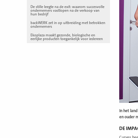
De stille leegte na de exit: waarom succesvolle
ondernemers vastlopen na de verkoop van
hun bedrijf
backWERK zet in op uitbreiding met betrokken
ondernemers
Ekoplaza maakt gezonde, biologische en
eerlijke producten toegankelijk voor iedereen
In het land
en ouder m
DE IMPA
Curves hee