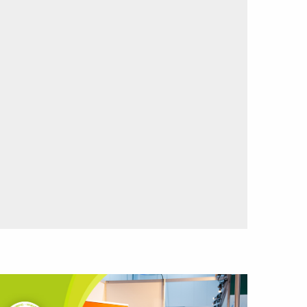
ees
eer