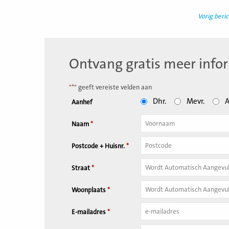
Vorig beric
Ontvang gratis meer info
"
*
" geeft vereiste velden aan
Dhr.
Mevr.
A
Aanhef
Naam
*
Tussenvoegsel
Postcode + Huisnr.
*
Huisnummer
*
Straat
*
Woonplaats
*
E-mailadres
*