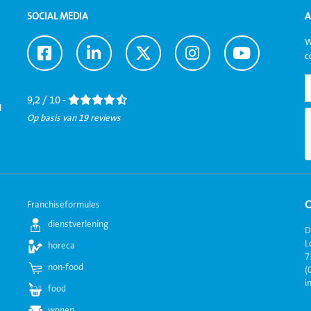
SOCIAL MEDIA
A
W
Ga
Ga
Ga
Ga
Ga
c
naar
naar
naar
naar
naar
Facebook
LinkedIn
Twitter
Instagram
Youtube
9,2 / 10 -
l
Op basis van 19 reviews
Franchiseformules
dienstverlening
D
L
horeca
7
non-food
(
i
food
wonen