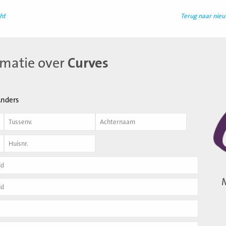
ht
Terug naar nie
rmatie over
Curves
nders
Achternaam
*