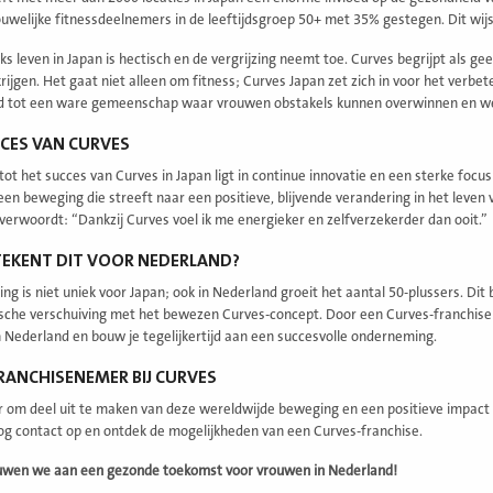
ouwelijke fitnessdeelnemers in de leeftijdsgroep 50+ met 35% gestegen. Dit wijs
jks leven in Japan is hectisch en de vergrijzing neemt toe. Curves begrijpt al
rijgen. Het gaat niet alleen om fitness; Curves Japan zet zich in voor het verbe
d tot een ware gemeenschap waar vrouwen obstakels kunnen overwinnen en wer
CES VAN CURVES
 tot het succes van Curves in Japan ligt in continue innovatie en een sterke focu
 een beweging die streeft naar een positieve, blijvende verandering in het leven
 verwoordt: “Dankzij Curves voel ik me energieker en zelfverzekerder dan ooit.”
TEKENT DIT VOOR NEDERLAND?
zing is niet uniek voor Japan; ook in Nederland groeit het aantal 50-plussers. D
che verschuiving met het bewezen Curves-concept. Door een Curves-franchise t
 Nederland en bouw je tegelijkertijd aan een succesvolle onderneming.
ANCHISENEMER BIJ CURVES
aar om deel uit te maken van deze wereldwijde beweging en een positieve imp
g contact op en ontdek de mogelijkheden van een Curves-franchise.
wen we aan een gezonde toekomst voor vrouwen in Nederland!