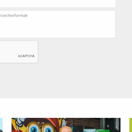
Lees
L
meer
m