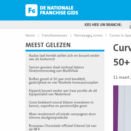
KIES HIER UW BRANCHE:
,
Home
Franchisenieuws
Homepage
curves
Curves in Jap
MEEST GELEZEN
Cur
Audax laat herstel achter zich en bouwt verder
50+
aan de toekomst
Samen groeien staat centraal tijdens
Ondernemersdag van MultiVlaai
11 maart
Bufkes groeit al 30 jaar met kwaliteit,
gastvrijheid en vier flexibele horecaconcepten
Kipperij bouwt verder aan haar positie als dé
kipspecialist van Nederland
Groei betekent vooral blijven investeren in
kennis, expertise en persoonlijke groei
Meer rendement uit lokale campagnes door
slimme doelgroepselectie
Rousseau Chocolade officieel Erkend Lid van
de NFV