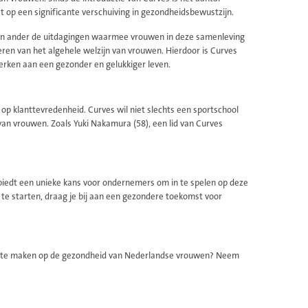
t op een significante verschuiving in gezondheidsbewustzijn.
s geen ander de uitdagingen waarmee vrouwen in deze samenleving
teren van het algehele welzijn van vrouwen. Hierdoor is Curves
ken aan een gezonder en gelukkiger leven.
s op klanttevredenheid. Curves wil niet slechts een sportschool
 van vrouwen. Zoals Yuki Nakamura (58), een lid van Curves
it biedt een unieke kans voor ondernemers om in te spelen op deze
e starten, draag je bij aan een gezondere toekomst voor
act te maken op de gezondheid van Nederlandse vrouwen? Neem