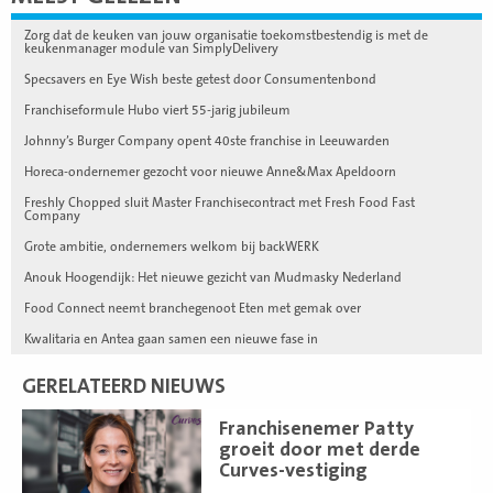
Zorg dat de keuken van jouw organisatie toekomstbestendig is met de
keukenmanager module van SimplyDelivery
Specsavers en Eye Wish beste getest door Consumentenbond
Franchiseformule Hubo viert 55-jarig jubileum
Johnny’s Burger Company opent 40ste franchise in Leeuwarden
Horeca-ondernemer gezocht voor nieuwe Anne&Max Apeldoorn
Freshly Chopped sluit Master Franchisecontract met Fresh Food Fast
Company
Grote ambitie, ondernemers welkom bij backWERK
Anouk Hoogendijk: Het nieuwe gezicht van Mudmasky Nederland
Food Connect neemt branchegenoot Eten met gemak over
Kwalitaria en Antea gaan samen een nieuwe fase in
GERELATEERD NIEUWS
Lees
Franchisenemer Patty
meer
groeit door met derde
Curves-vestiging