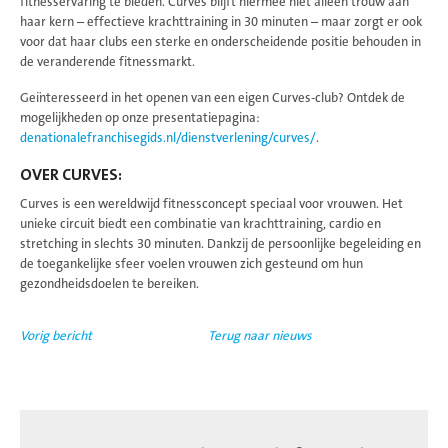
fitnesservaring te bieden. Curves blijft hiermee niet alleen trouw aan
haar kern – effectieve krachttraining in 30 minuten – maar zorgt er ook
voor dat haar clubs een sterke en onderscheidende positie behouden in
de veranderende fitnessmarkt.
Geïnteresseerd in het openen van een eigen Curves-club? Ontdek de
mogelijkheden op onze presentatiepagina:
denationalefranchisegids.nl/dienstverlening/curves/
.
OVER CURVES:
Curves is een wereldwijd fitnessconcept speciaal voor vrouwen. Het
unieke circuit biedt een combinatie van krachttraining, cardio en
stretching in slechts 30 minuten. Dankzij de persoonlijke begeleiding en
de toegankelijke sfeer voelen vrouwen zich gesteund om hun
gezondheidsdoelen te bereiken.
Vorig bericht
Terug naar nieuws