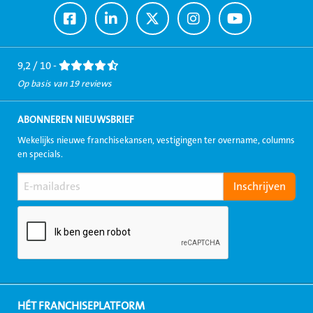
Ga
Ga
Ga
Ga
Ga
naar
naar
naar
naar
naar
Facebook
LinkedIn
Twitter
Instagram
Youtube
9,2 / 10 -
Op basis van 19 reviews
ABONNEREN NIEUWSBRIEF
Wekelijks nieuwe franchisekansen, vestigingen ter overname, columns
en specials.
HÉT FRANCHISEPLATFORM