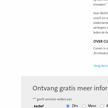
vrouwen.”
Voor Betti
coach en a
ondernemer
verkopen. 
leden de b
OVER C
Curves is 
30 minuten
Vorig beric
Ontvang gratis meer info
"
*
" geeft vereiste velden aan
Dhr.
Mevr.
A
Aanhef