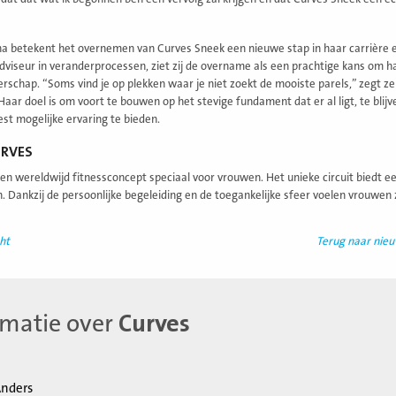
na betekent het overnemen van Curves Sneek een nieuwe stap in haar carrière en
dviseur in veranderprocessen, ziet zij de overname als een prachtige kans om 
schap. “Soms vind je op plekken waar je niet zoekt de mooiste parels,” zegt z
Haar doel is om voort te bouwen op het stevige fundament dat er al ligt, te bl
est mogelijke ervaring te bieden.
URVES
een wereldwijd fitnessconcept speciaal voor vrouwen. Het unieke circuit biedt ee
. Dankzij de persoonlijke begeleiding en de toegankelijke sfeer voelen vrouwe
ht
Terug naar nie
rmatie over
Curves
nders