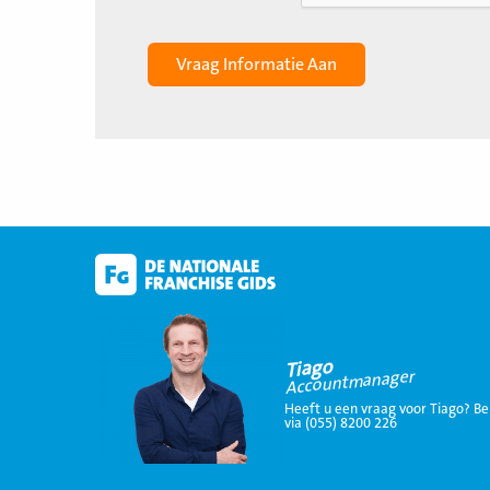
Tiago
Accountmanager
Heeft u een vraag voor Tiago? Be
via (055) 8200 226