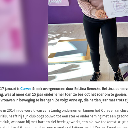
17 januari is
Curves
Sneek overgenomen door Bettina Benecke. Bettina, een erva
ng, was al meer dan 15 jaar ondernemer toen ze besloot het roer om te gooien. 
 vrouwen in beweging te brengen. Ze volgt Anne op, die na tien jaar met trots zi
e in 2014 in de wereld van zelfstandig ondernemen binnen het Curves-franchis
isis, heeft hij zijn club opgebouwd tot een sterke onderneming met een gezond per
de club, waaraan hij met hart en ziel heeft gewerkt, een nieuwe toekomst krijgt 
t dat dat wat ik begonnen ben een vervolg zal krijgen en dat Curves Sneek een ec