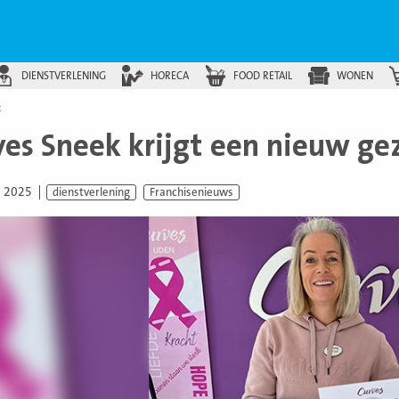
DIENSTVERLENING
HORECA
FOOD RETAIL
WONEN
t
ves Sneek krijgt een nieuw ge
i 2025
dienstverlening
Franchisenieuws