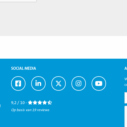
SOCIAL MEDIA
A
W
Ga
Ga
Ga
Ga
Ga
c
naar
naar
naar
naar
naar
Facebook
LinkedIn
Twitter
Instagram
Youtube
9,2 / 10 -
l
Op basis van 19 reviews