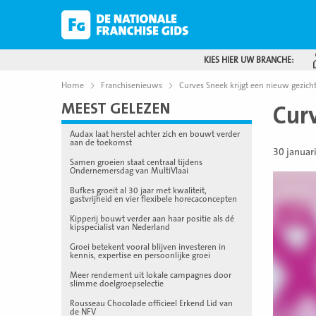
KIES HIER UW BRANCHE:
Home
Franchisenieuws
Curves Sneek krijgt een nieuw gezich
MEEST GELEZEN
Cur
Audax laat herstel achter zich en bouwt verder
aan de toekomst
30 januar
Samen groeien staat centraal tijdens
Ondernemersdag van MultiVlaai
Bufkes groeit al 30 jaar met kwaliteit,
gastvrijheid en vier flexibele horecaconcepten
Kipperij bouwt verder aan haar positie als dé
kipspecialist van Nederland
Groei betekent vooral blijven investeren in
kennis, expertise en persoonlijke groei
Meer rendement uit lokale campagnes door
slimme doelgroepselectie
Rousseau Chocolade officieel Erkend Lid van
de NFV