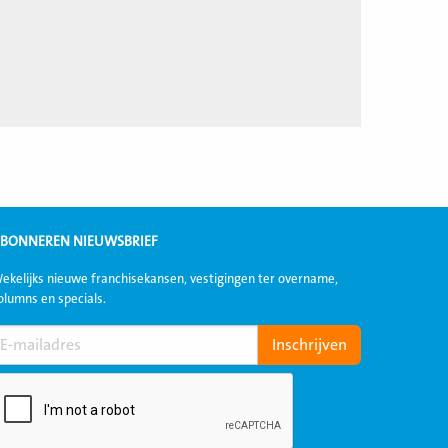
BONNEREN NIEUWSBRIEF
ekelijks nieuwe franchisekansen, vestigingen ter overname,
olumns en specials.