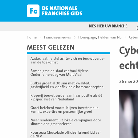
KIES HIER UW BRANCHE:
,
Home
Franchisenieuws
Homepage
Helden van Nu
Cyber
MEEST GELEZEN
Cyb
Audax laat herstel achter zich en bouwt verder
ech
aan de toekomst
Samen groeien staat centraal tijdens
Ondernemersdag van MultiVlaai
26 mei 2
Bufkes groeit al 30 jaar met kwaliteit,
gastvrijheid en vier flexibele horecaconcepten
Kipperij bouwt verder aan haar positie als dé
kipspecialist van Nederland
Groei betekent vooral blijven investeren in
kennis, expertise en persoonlijke groei
Meer rendement uit lokale campagnes door
slimme doelgroepselectie
Rousseau Chocolade officieel Erkend Lid van
de NFV