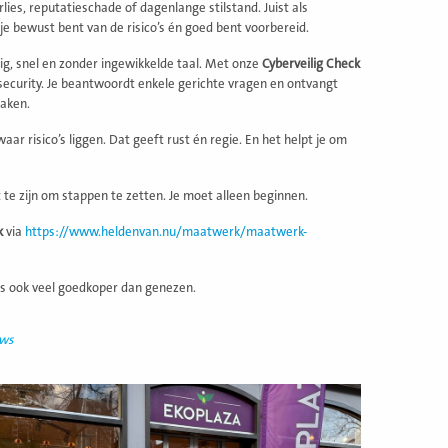
es, reputatieschade of dagenlange stilstand. Juist als
je bewust bent van de risico’s én goed bent voorbereid.
ig, snel en zonder ingewikkelde taal. Met onze
Cyberveilig Check
rsecurity. Je beantwoordt enkele gerichte vragen en ontvangt
maken.
ar risico’s liggen. Dat geeft rust én regie. En het helpt je om
t te zijn om stappen te zetten. Je moet alleen beginnen.
k
via
https://www.heldenvan.nu/maatwerk/maatwerk-
is ook veel goedkoper dan genezen.
uws
ees
eer