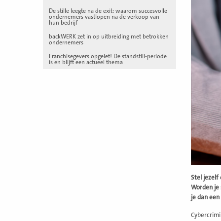
De stille leegte na de exit: waarom succesvolle
ondernemers vastlopen na de verkoop van
hun bedrijf
backWERK zet in op uitbreiding met betrokken
ondernemers
Franchisegevers opgelet! De standstill-periode
is en blijft een actueel thema
Stel jezelf
Worden je 
je dan een
Cybercrimi