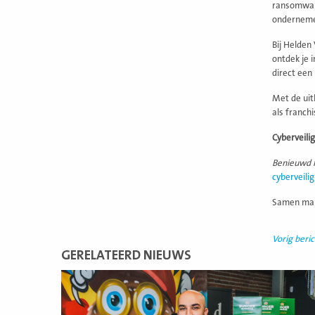
ransomware
ondernemer
Bij Helden
ontdek je 
direct een
Met de uitk
als franch
Cyberveili
Benieuwd h
cyberveili
Samen make
Vorig beric
GERELATEERD NIEUWS
Lees
meer