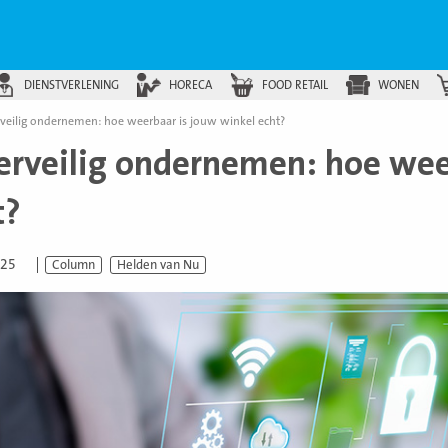
DIENSTVERLENING
HORECA
FOOD RETAIL
WONEN
veilig ondernemen: hoe weerbaar is jouw winkel echt?
erveilig ondernemen: hoe wee
t?
025
Column
Helden van Nu