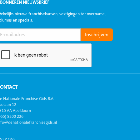
BONNEREN NIEUWSBRIEF
ekelijks nieuwe franchisekansen, vestigingen ter overname,
olumns en specials.
CONTACT
e Nationale Franchise Gids B.V.
oolaan 12
315 AA Apeldoorn
055) 8200 226
nfo@denationalefranchisegids.nl
VER ONS