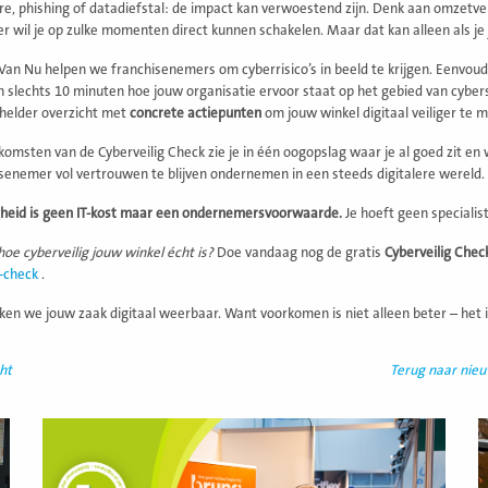
, phishing of datadiefstal: de impact kan verwoestend zijn. Denk aan omzetverli
 wil je op zulke momenten direct kunnen schakelen. Maar dat kan alleen als je 
 Van Nu helpen we franchisenemers om cyberrisico’s in beeld te krijgen. Eenvoud
in slechts 10 minuten hoe jouw organisatie ervoor staat op het gebied van cybe
 helder overzicht met
concrete actiepunten
om jouw winkel digitaal veiliger te 
omsten van de Cyberveilig Check zie je in één oogopslag waar je al goed zit en wa
isenemer vol vertrouwen te blijven ondernemen in een steeds digitalere wereld.
gheid is geen IT-kost maar een ondernemersvoorwaarde.
Je hoeft geen specialis
oe cyberveilig jouw winkel écht is?
Doe vandaag nog de gratis
Cyberveilig Chec
g-check
.
n we jouw zaak digitaal weerbaar. Want voorkomen is niet alleen beter – het 
ht
Terug naar nie
Lees
L
meer
m