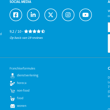
SOCIAL MEDIA
A
W
Ga
Ga
Ga
Ga
Ga
c
naar
naar
naar
naar
naar
Facebook
LinkedIn
Twitter
Instagram
Youtube
9,2 / 10 -
el
Op basis van 19 reviews
Franchiseformules
dienstverlening
D
L
horeca
7
non-food
(
i
food
wonen
O