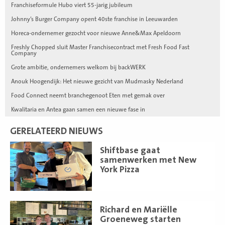
Franchiseformule Hubo viert 55-jarig jubileum
Johnny’s Burger Company opent 40ste franchise in Leeuwarden
Horeca-ondernemer gezocht voor nieuwe Anne&Max Apeldoorn
Freshly Chopped sluit Master Franchisecontract met Fresh Food Fast
Company
Grote ambitie, ondernemers welkom bij backWERK
Anouk Hoogendijk: Het nieuwe gezicht van Mudmasky Nederland
Food Connect neemt branchegenoot Eten met gemak over
Kwalitaria en Antea gaan samen een nieuwe fase in
GERELATEERD NIEUWS
Lees
Shiftbase gaat
meer
samenwerken met New
York Pizza
Lees
Richard en Mariëlle
meer
Groeneweg starten