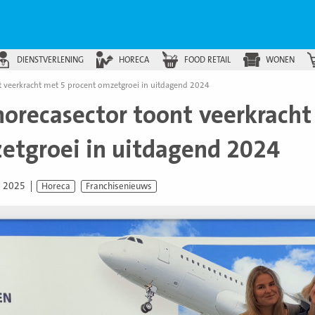
DIENSTVERLENING
HORECA
FOOD RETAIL
WONEN
t veerkracht met 5 procent omzetgroei in uitdagend 2024
horecasector toont veerkracht
etgroei in uitdagend 2024
i 2025
Horeca
Franchisenieuws