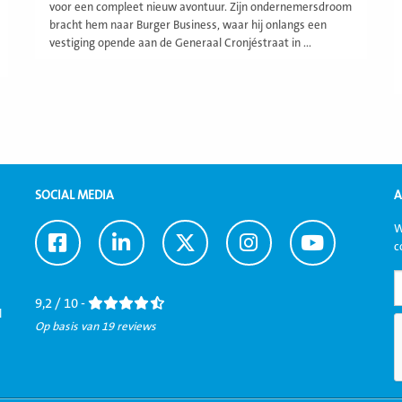
voor een compleet nieuw avontuur. Zijn ondernemersdroom
bracht hem naar Burger Business, waar hij onlangs een
vestiging opende aan de Generaal Cronjéstraat in ...
SOCIAL MEDIA
A
W
Ga
Ga
Ga
Ga
Ga
c
naar
naar
naar
naar
naar
Facebook
LinkedIn
Twitter
Instagram
Youtube
9,2 / 10 -
l
Op basis van 19 reviews