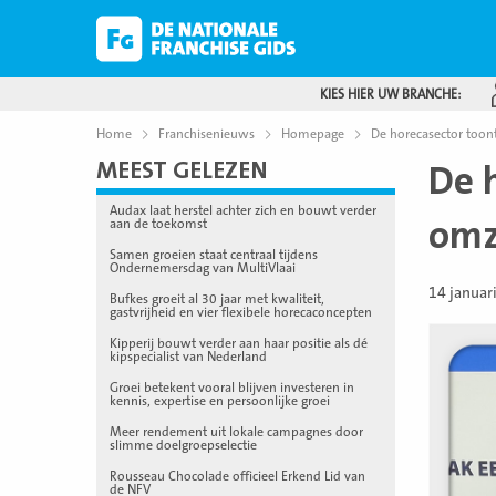
KIES HIER UW BRANCHE:
Home
Franchisenieuws
Homepage
De horecasector toon
MEEST GELEZEN
De 
Audax laat herstel achter zich en bouwt verder
omz
aan de toekomst
Samen groeien staat centraal tijdens
Ondernemersdag van MultiVlaai
14 januar
Bufkes groeit al 30 jaar met kwaliteit,
gastvrijheid en vier flexibele horecaconcepten
Kipperij bouwt verder aan haar positie als dé
kipspecialist van Nederland
Groei betekent vooral blijven investeren in
kennis, expertise en persoonlijke groei
Meer rendement uit lokale campagnes door
slimme doelgroepselectie
Rousseau Chocolade officieel Erkend Lid van
de NFV