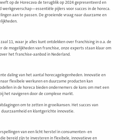
heeft op de Horecava de terugblik op 2024 gepresenteerd en
ed werkgeverschap—essentiële pijlers voor succes in de horeca.
kelingen aan te passen. De groeiende vraag naar duurzame en
lijkheden.
aal 11, waar je alles kunt ontdekken over franchising in o.a. de
er de mogelijkheden van franchise, onze experts staan klaar om
n over het franchise-aanbod in Nederland.
nte daling van het aantal horecagelegenheden. Innovatie en
 naar flexibele werkuren en duurzame producten kan
semodellen in de horeca bieden ondernemers de kans om met een
 bij het navigeren door de complexe markt.
itdagingen om te zetten in groeikansen. Het succes van
 duurzaamheid en klantgerichte innovatie.
rspellingen van een licht herstel in consumenten- en
 bereid zijn te investeren in flexibele, innovatieve en