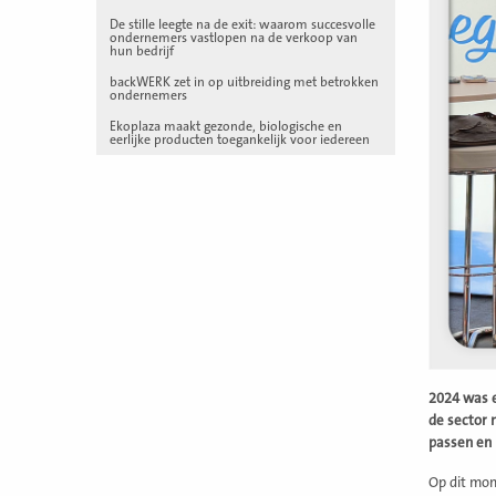
De stille leegte na de exit: waarom succesvolle
ondernemers vastlopen na de verkoop van
hun bedrijf
backWERK zet in op uitbreiding met betrokken
ondernemers
Ekoplaza maakt gezonde, biologische en
eerlijke producten toegankelijk voor iedereen
2024 was e
de sector 
passen en 
Op dit mom