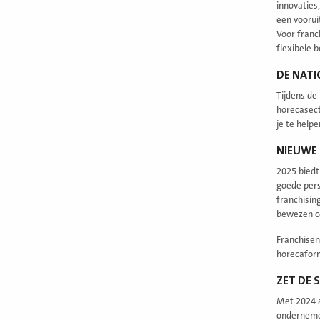
innovaties
een voorui
Voor franc
flexibele 
DE NATI
Tijdens de
horecasect
je te help
NIEUWE 
2025 biedt
goede pers
franchisin
bewezen co
Franchisen
horecaform
ZET DE 
Met 2024 a
ondernemer