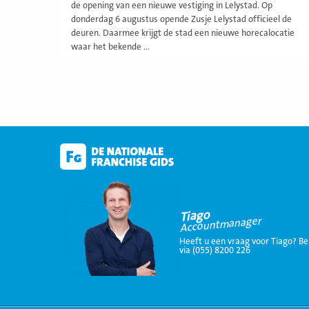
de opening van een nieuwe vestiging in Lelystad. Op
donderdag 6 augustus opende Zusje Lelystad officieel de
deuren. Daarmee krijgt de stad een nieuwe horecalocatie
waar het bekende ...
Tiago
Accountmanager
Heeft u een vraag voor Tiago? Be
via (055) 8200 226