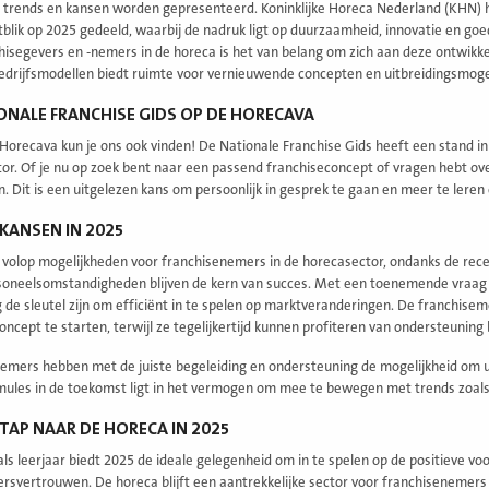
, trends en kansen worden gepresenteerd. Koninklijke Horeca Nederland (KHN) 
tblik op 2025 gedeeld, waarbij de nadruk ligt op duurzaamheid, innovatie en go
hisegevers en -nemers in de horeca is het van belang om zich aan deze ontwik
bedrijfsmodellen biedt ruimte voor vernieuwende concepten en uitbreidingsmoge
ONALE FRANCHISE GIDS OP DE HORECAVA
 Horecava kun je ons ook vinden! De Nationale Franchise Gids heeft een stand in z
or. Of je nu op zoek bent naar een passend franchiseconcept of vragen hebt ov
en. Dit is een uitgelezen kans om persoonlijk in gesprek te gaan en meer te lere
KANSEN IN 2025
 volop mogelijkheden voor franchisenemers in de horecasector, ondanks de rece
oneelsomstandigheden blijven de kern van succes. Met een toenemende vraag
g de sleutel zijn om efficiënt in te spelen op marktveranderingen. De franchi
ncept te starten, terwijl ze tegelijkertijd kunnen profiteren van ondersteuning
emers hebben met de juiste begeleiding en ondersteuning de mogelijkheid om u
ules in de toekomst ligt in het vermogen om mee te bewegen met trends zoals
STAP NAAR DE HORECA IN 2025
ls leerjaar biedt 2025 de ideale gelegenheid om in te spelen op de positieve voo
svertrouwen. De horeca blijft een aantrekkelijke sector voor franchisenemers die