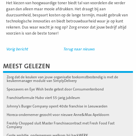
Het kiezen van hoogwaardige toner biedt tal van voordelen die verder
gaan dan alleen maar mooie afdrukken. Het draagt bij aan
duurzaamheid, bespaart kosten op de lange termijn, maakt gebruik van
technologische innovaties en biedt betrouwbaarheid waar je op kunt
rekenen. Dus waar wacht je nog op? Zorg ervoor dat jouw bedrijf altijd
voorzien is van de beste toner!
Vorig bericht
Terug naar nieuws
MEEST GELEZEN
Zorg dat de keuken van jouw organisatie toekomstbestendig is met de
keukenmanager module van SimplyDelivery
Specsavers en Eye Wish beste getest door Consumentenbond
Franchiseformule Hubo viert 55-jarig jubileum
Johnny’s Burger Company opent 40ste franchise in Leeuwarden
Horeca-ondernemer gezocht voor nieuwe Anne&Max Apeldoorn
Freshly Chopped sluit Master Franchisecontract met Fresh Food Fast
Company
Grote ambitie, ondernemers welkom bij backWERK