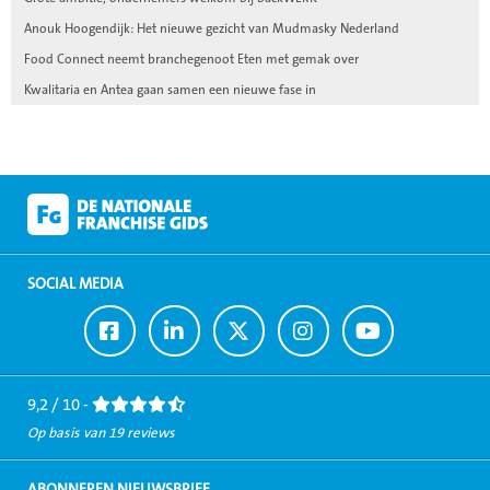
Anouk Hoogendijk: Het nieuwe gezicht van Mudmasky Nederland
Food Connect neemt branchegenoot Eten met gemak over
Kwalitaria en Antea gaan samen een nieuwe fase in
SOCIAL MEDIA
Ga
Ga
Ga
Ga
Ga
naar
naar
naar
naar
naar
Facebook
LinkedIn
Twitter
Instagram
Youtube
9,2 / 10 -
Op basis van 19 reviews