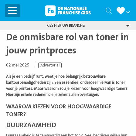
Menu
Zoeken
KIES HIER UW BRANCHE:
De onmisbare rol van toner in
jouw printproces
02 mei 2025
Advertorial
Als je een bedrijf runt, weet je hoe belangrijk betrouwbare
kantoorbenodigdheden zijn. Een essentieel onderdeel hiervan is toner
voor je printers. Maar waarom zou je kiezen voor hoogwaardige toner?
Hier zijn enkele redenen die je zeker zullen overtuigen.
WAAROM KIEZEN VOOR HOOGWAARDIGE
TONER?
DUURZAAMHEID
Duurzaamheid is tegenwoordig een hot topic. Veel bedrijven willen hun