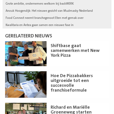
Grote ambitie, ondernemers welkom bij backWERK
Anouk Hoogendijk: Het nieuwe gezicht van Mudmasky Nederland
Food Connect neemt branchegenoot Eten met gemak over
Kwalitaria en Antea gaan samen een nieuwe fase in
GERELATEERD NIEUWS
Lees
Shiftbase gaat
meer
samenwerken met New
York Pizza
Lees
Hoe De Pizzabakkers
meer
uitgroeide tot een
succesvolle
franchiseformule
Lees
Richard en Mariëlle
meer
Groeneweg starten