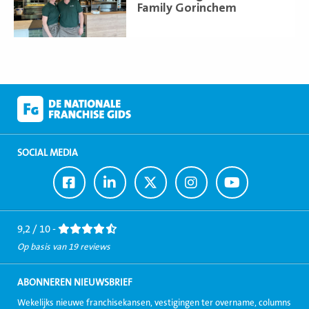
Family Gorinchem
SOCIAL MEDIA
Ga
Ga
Ga
Ga
Ga
naar
naar
naar
naar
naar
Facebook
LinkedIn
Twitter
Instagram
Youtube
9,2 / 10 -
Op basis van 19 reviews
ABONNEREN NIEUWSBRIEF
Wekelijks nieuwe franchisekansen, vestigingen ter overname, columns