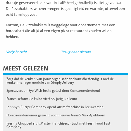
drankje geserveerd. Iets wat in Italië heel gebruikelijk is. Het gevoel dat
De Pizzabakkers wil overbrengen is gezelligheid en warmte, oftewel een
echt familiegevoel.
Kortom, De Pizzabakkers is weggelegd voor ondernemers met een
horecahart die altijd al een eigen pizza restaurant zouden willen
hebben.
Vorig bericht
Terug naar nieuws
MEEST GELEZEN
Zorg dat de keuken van jouw organisatie toekomstbestendig is met de
keukenmanager module van SimplyDelivery
Specsavers en Eye Wish beste getest door Consumentenbond
Franchiseformule Hubo viert 55-jarig jubileum
Johnny’s Burger Company opent 40ste franchise in Leeuwarden
Horeca-ondernemer gezocht voor nieuwe Anne&Max Apeldoorn
Freshly Chopped sluit Master Franchisecontract met Fresh Food Fast
Company