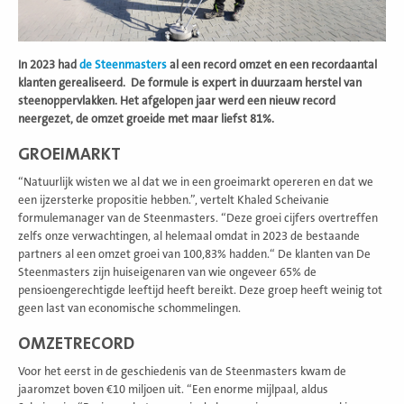
In 2023 had
de Steenmasters
al een record omzet en een recordaantal
klanten gerealiseerd. De formule is expert in duurzaam herstel van
steenoppervlakken. Het afgelopen jaar werd een nieuw record
neergezet, de omzet groeide met maar liefst 81%.
GROEIMARKT
“Natuurlijk wisten we al dat we in een groeimarkt opereren en dat we
een ijzersterke propositie hebben.”, vertelt Khaled Scheivanie
formulemanager van de Steenmasters. “Deze groei cijfers overtreffen
zelfs onze verwachtingen, al helemaal omdat in 2023 de bestaande
partners al een omzet groei van 100,83% hadden.“ De klanten van De
Steenmasters zijn huiseigenaren van wie ongeveer 65% de
pensioengerechtigde leeftijd heeft bereikt. Deze groep heeft weinig tot
geen last van economische schommelingen.
OMZETRECORD
Voor het eerst in de geschiedenis van de Steenmasters kwam de
jaaromzet boven €10 miljoen uit. “Een enorme mijlpaal, aldus