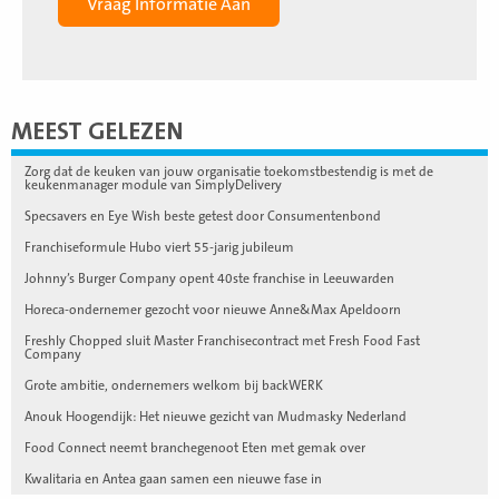
MEEST GELEZEN
Zorg dat de keuken van jouw organisatie toekomstbestendig is met de
keukenmanager module van SimplyDelivery
Specsavers en Eye Wish beste getest door Consumentenbond
Franchiseformule Hubo viert 55-jarig jubileum
Johnny’s Burger Company opent 40ste franchise in Leeuwarden
Horeca-ondernemer gezocht voor nieuwe Anne&Max Apeldoorn
Freshly Chopped sluit Master Franchisecontract met Fresh Food Fast
Company
Grote ambitie, ondernemers welkom bij backWERK
Anouk Hoogendijk: Het nieuwe gezicht van Mudmasky Nederland
Food Connect neemt branchegenoot Eten met gemak over
Kwalitaria en Antea gaan samen een nieuwe fase in