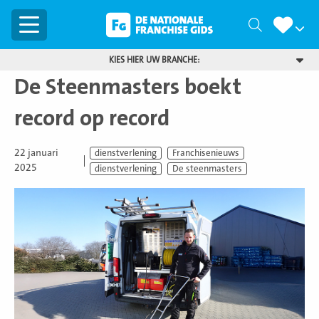
Menu
Zoeken
KIES HIER UW BRANCHE:
De Steenmasters boekt
record op record
22 januari
dienstverlening
Franchisenieuws
2025
dienstverlening
De steenmasters