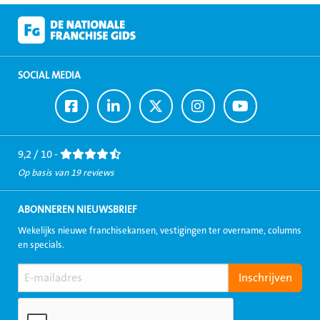
SOCIAL MEDIA
Ga
Ga
Ga
Ga
Ga
naar
naar
naar
naar
naar
Facebook
LinkedIn
Twitter
Instagram
Youtube
9,2 / 10 -
Op basis van 19 reviews
ABONNEREN NIEUWSBRIEF
Wekelijks nieuwe franchisekansen, vestigingen ter overname, columns
en specials.