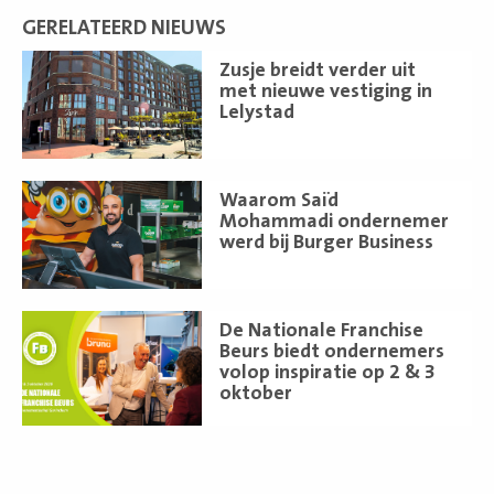
GERELATEERD NIEUWS
Lees
Zusje breidt verder uit
meer
met nieuwe vestiging in
Lelystad
Lees
Waarom Saïd
meer
Mohammadi ondernemer
werd bij Burger Business
Lees
De Nationale Franchise
meer
Beurs biedt ondernemers
volop inspiratie op 2 & 3
oktober