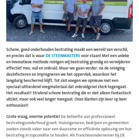
Schone, goed onderhouden bestrating maakt een wereld van verschil,
en precies dat is waar
DE STEENMASTERS
voor staan! Met een unieke
en innovatieve methode reinigen wij bestrating grondig en verwijderen
effectief mos, vuil en onkruid. Maar we gaan verder: na de reiniging
desinfecteren en impregneren we het oppervlak, waardoor het
langdurig beschermd blijft. Tot slot voegen we opnieuw met een
speciaal uithardend voegmateriaal dat onkruidgroei sterk tegengaat.
Het resultaat? Stralend schone bestrating die er niet alleen fantastisch
uitziet, maar ook veel langer meegaat. Onze klanten zijn keer op keer
enthousiast!
Grote vraag, enorme potentie!
De behoefte aan professioneel
bestratingsonderhoud groeit. Huiseigenaren, bedrijven en gemeenten
zoeken steeds vaker naar een duurzame en efficiënte oplossing om hun
bestrating in topconditie te houden. Als franchiseondernemer bij DE