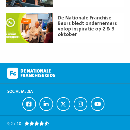
Lees
De Nationale Franchise
meer
Beurs biedt ondernemers
volop inspiratie op 2 & 3
oktober
SOCIAL MEDIA
Ga
Ga
Ga
Ga
Ga
naar
naar
naar
naar
naar
Facebook
LinkedIn
Twitter
Instagram
Youtube
9,2 / 10 -