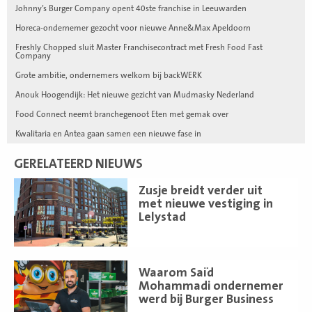
Johnny’s Burger Company opent 40ste franchise in Leeuwarden
Horeca-ondernemer gezocht voor nieuwe Anne&Max Apeldoorn
Freshly Chopped sluit Master Franchisecontract met Fresh Food Fast
Company
Grote ambitie, ondernemers welkom bij backWERK
Anouk Hoogendijk: Het nieuwe gezicht van Mudmasky Nederland
Food Connect neemt branchegenoot Eten met gemak over
Kwalitaria en Antea gaan samen een nieuwe fase in
GERELATEERD NIEUWS
Lees
Zusje breidt verder uit
meer
met nieuwe vestiging in
Lelystad
Lees
Waarom Saïd
meer
Mohammadi ondernemer
werd bij Burger Business