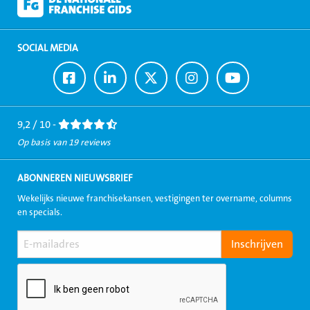
SOCIAL MEDIA
Ga
Ga
Ga
Ga
Ga
naar
naar
naar
naar
naar
Facebook
LinkedIn
Twitter
Instagram
Youtube
9,2 / 10 -
Op basis van 19 reviews
ABONNEREN NIEUWSBRIEF
Wekelijks nieuwe franchisekansen, vestigingen ter overname, columns
en specials.