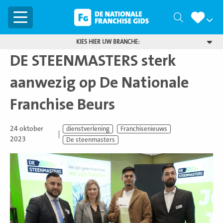
Menu
Zoeken
KIES HIER UW BRANCHE:
DE STEENMASTERS sterk
aanwezig op De Nationale
Franchise Beurs
24 oktober
dienstverlening
Franchisenieuws
2023
De steenmasters