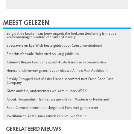
MEEST GELEZEN
Zorg dat de keuken van jouw organisatie toekomstbestendig is met de
keukenmanager module van SimplyDelivery
Specsavers en Eye Wish beste getest door Consumentenbond
Franchiseformule Hubo viert 55-jarig jubileum
Johnny’s Burger Company opent 40ste franchise in Leeuwarden
Horeca-ondernemer gezocht voor nieuwe Anne&Max Apeldoorn
Freshly Chopped sluit Master Franchisecontract met Fresh Food Fast
Company
Grote ambitie, ondernemers welkom bij backWERK
Anouk Hoogendijk: Het nieuwe gezicht van Mudmasky Nederland
Food Connect neemt branchegenoot Eten met gemak over
Kwalitaria en Antea gaan samen een nieuwe fase in
GERELATEERD NIEUWS