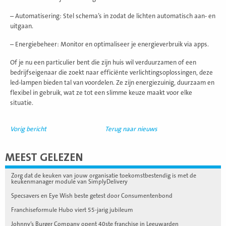
– Automatisering: Stel schema’s in zodat de lichten automatisch aan- en
uitgaan.
– Energiebeheer: Monitor en optimaliseer je energieverbruik via apps.
Of je nu een particulier bent die zijn huis wil verduurzamen of een
bedrijfseigenaar die zoekt naar efficiënte verlichtingsoplossingen, deze
led-lampen bieden tal van voordelen. Ze zijn energiezuinig, duurzaam en
flexibel in gebruik, wat ze tot een slimme keuze maakt voor elke
situatie.
Vorig bericht
Terug naar nieuws
MEEST GELEZEN
Zorg dat de keuken van jouw organisatie toekomstbestendig is met de
keukenmanager module van SimplyDelivery
Specsavers en Eye Wish beste getest door Consumentenbond
Franchiseformule Hubo viert 55-jarig jubileum
Johnny’s Burger Company opent 40ste franchise in Leeuwarden