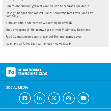
Horeca-ondernemer gezocht voor nieuwe Anne&Max Apeldoorn
Freshly Chopped sluit Master Franchisecontract met Fresh Food Fast
Company
Grote ambitie, ondernemers welkom bij backWERK
Anouk Hoogendijk: Het nieuwe gezicht van Mudmasky Nederland
Food Connect neemt branchegenoot Eten met gemak over
Kwalitaria en Antea gaan samen een nieuwe fase in
SOCIAL MEDIA
Ga
Ga
Ga
Ga
Ga
naar
naar
naar
naar
naar
Facebook
LinkedIn
Twitter
Instagram
Youtube