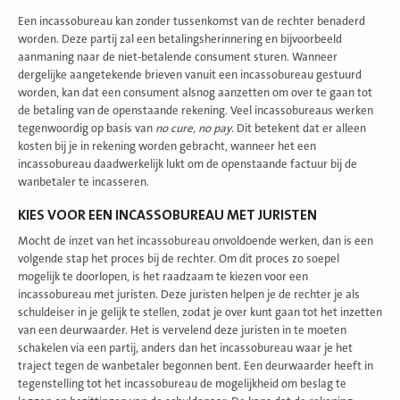
Een incassobureau kan zonder tussenkomst van de rechter benaderd
worden. Deze partij zal een betalingsherinnering en bijvoorbeeld
aanmaning naar de niet-betalende consument sturen. Wanneer
dergelijke aangetekende brieven vanuit een incassobureau gestuurd
worden, kan dat een consument alsnog aanzetten om over te gaan tot
de betaling van de openstaande rekening. Veel incassobureaus werken
tegenwoordig op basis van
no cure, no pay
. Dit betekent dat er alleen
kosten bij je in rekening worden gebracht, wanneer het een
incassobureau daadwerkelijk lukt om de openstaande factuur bij de
wanbetaler te incasseren.
KIES VOOR EEN INCASSOBUREAU MET JURISTEN
Mocht de inzet van het incassobureau onvoldoende werken, dan is een
volgende stap het proces bij de rechter. Om dit proces zo soepel
mogelijk te doorlopen, is het raadzaam te kiezen voor een
incassobureau met juristen. Deze juristen helpen je de rechter je als
schuldeiser in je gelijk te stellen, zodat je over kunt gaan tot het inzetten
van een deurwaarder. Het is vervelend deze juristen in te moeten
schakelen via een partij, anders dan het incassobureau waar je het
traject tegen de wanbetaler begonnen bent. Een deurwaarder heeft in
tegenstelling tot het incassobureau de mogelijkheid om beslag te