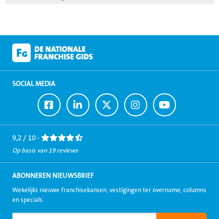
SOCIAL MEDIA
Ga
Ga
Ga
Ga
Ga
naar
naar
naar
naar
naar
Facebook
LinkedIn
Twitter
Instagram
Youtube
9,2 / 10 -
Op basis van 19 reviews
ABONNEREN NIEUWSBRIEF
Wekelijks nieuwe franchisekansen, vestigingen ter overname, columns
en specials.