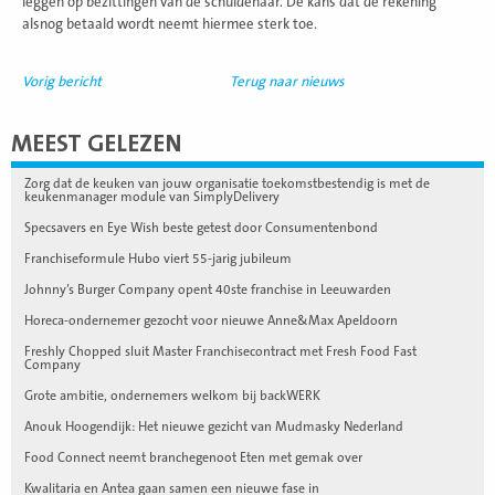
leggen op bezittingen van de schuldenaar. De kans dat de rekening
alsnog betaald wordt neemt hiermee sterk toe.
Vorig bericht
Terug naar nieuws
MEEST GELEZEN
Zorg dat de keuken van jouw organisatie toekomstbestendig is met de
keukenmanager module van SimplyDelivery
Specsavers en Eye Wish beste getest door Consumentenbond
Franchiseformule Hubo viert 55-jarig jubileum
Johnny’s Burger Company opent 40ste franchise in Leeuwarden
Horeca-ondernemer gezocht voor nieuwe Anne&Max Apeldoorn
Freshly Chopped sluit Master Franchisecontract met Fresh Food Fast
Company
Grote ambitie, ondernemers welkom bij backWERK
Anouk Hoogendijk: Het nieuwe gezicht van Mudmasky Nederland
Food Connect neemt branchegenoot Eten met gemak over
Kwalitaria en Antea gaan samen een nieuwe fase in