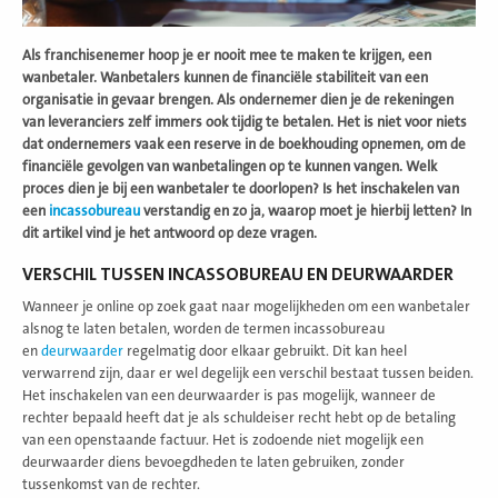
Als franchisenemer hoop je er nooit mee te maken te krijgen, een
wanbetaler. Wanbetalers kunnen de financiële stabiliteit van een
organisatie in gevaar brengen. Als ondernemer dien je de rekeningen
van leveranciers zelf immers ook tijdig te betalen. Het is niet voor niets
dat ondernemers vaak een reserve in de boekhouding opnemen, om de
financiële gevolgen van wanbetalingen op te kunnen vangen. Welk
proces dien je bij een wanbetaler te doorlopen? Is het inschakelen van
een
incassobureau
verstandig en zo ja, waarop moet je hierbij letten? In
dit artikel vind je het antwoord op deze vragen.
VERSCHIL TUSSEN INCASSOBUREAU EN DEURWAARDER
Wanneer je online op zoek gaat naar mogelijkheden om een wanbetaler
alsnog te laten betalen, worden de termen incassobureau
en
deurwaarder
regelmatig door elkaar gebruikt. Dit kan heel
verwarrend zijn, daar er wel degelijk een verschil bestaat tussen beiden.
Het inschakelen van een deurwaarder is pas mogelijk, wanneer de
rechter bepaald heeft dat je als schuldeiser recht hebt op de betaling
van een openstaande factuur. Het is zodoende niet mogelijk een
deurwaarder diens bevoegdheden te laten gebruiken, zonder
tussenkomst van de rechter.