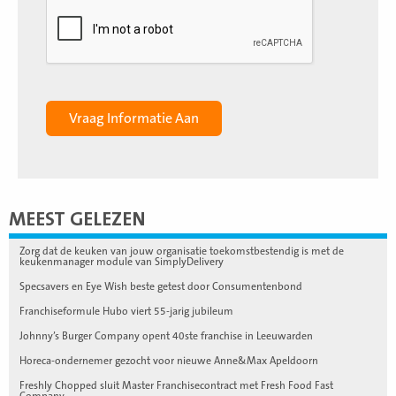
MEEST GELEZEN
Zorg dat de keuken van jouw organisatie toekomstbestendig is met de
keukenmanager module van SimplyDelivery
Specsavers en Eye Wish beste getest door Consumentenbond
Franchiseformule Hubo viert 55-jarig jubileum
Johnny’s Burger Company opent 40ste franchise in Leeuwarden
Horeca-ondernemer gezocht voor nieuwe Anne&Max Apeldoorn
Freshly Chopped sluit Master Franchisecontract met Fresh Food Fast
Company