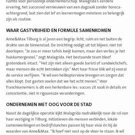
ruimte voor persoonlijk ondernemerschap. Malagrida’s eerdere
ervaring, het succesvol vernieuwen van een dagzaak zonder horeca-
achtergrond, laat zien dat lef en leervermogen minstens zo belangrijk
zijn als routine.
WAAR GASTVRIJHEID EN FORMULE SAMENKOMEN
Anne&Max Tilburg is al jaren een begrip: licht, ruim en net buiten de
drukte van de binnenstad. De inrichting nodigt uit tot blijven, niet tot
doorlopen. “Je zou er meer tafels kwijt kunnen, maar dan verlies je het
huiskamergevoel,” zegt Malagrida. Het bestaande team bleef
grotendeels intact. “Het zijn niet alleen goede baristi of sandwichchefs,
maar mensen die echt betrokken zijn.” Met haar frisse blik wil zij vooral
de service verfijnen. “Ik wil een helikopterview brengen en zorgen dat
alles klopt. Dat gasten voelen dat we het echt menen.” Voor
franchisenemers is dit een herkenbare les: succes zit vaak in details en
consistentie, niet in rigoureuze veranderingen.
ONDERNEMEN MET OOG VOOR DE STAD
Naast de dagelijkse operatie kijkt Malagrida nadrukkelijk naar de rol van
haar vestiging in Tilburg. Initiatieven die mensen verbinden, lokale
samenwerkingen en bedrijfslunches passen bij haar visie én bij de
waarden van Anne&Max. “Ik hoef niet vast op de vloer te staan. Ik wil