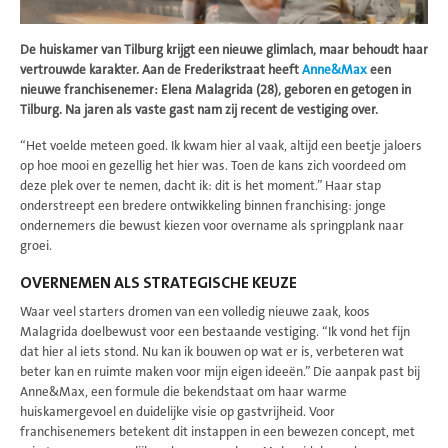
De huiskamer van Tilburg krijgt een nieuwe glimlach, maar behoudt haar
vertrouwde karakter. Aan de Frederikstraat heeft
Anne&Max
een
nieuwe franchisenemer: Elena Malagrida (28), geboren en getogen in
Tilburg. Na jaren als vaste gast nam zij recent de vestiging over.
“Het voelde meteen goed. Ik kwam hier al vaak, altijd een beetje jaloers
op hoe mooi en gezellig het hier was. Toen de kans zich voordeed om
deze plek over te nemen, dacht ik: dit is het moment.” Haar stap
onderstreept een bredere ontwikkeling binnen franchising: jonge
ondernemers die bewust kiezen voor overname als springplank naar
groei.
OVERNEMEN ALS STRATEGISCHE KEUZE
Waar veel starters dromen van een volledig nieuwe zaak, koos
Malagrida doelbewust voor een bestaande vestiging. “Ik vond het fijn
dat hier al iets stond. Nu kan ik bouwen op wat er is, verbeteren wat
beter kan en ruimte maken voor mijn eigen ideeën.” Die aanpak past bij
Anne&Max, een formule die bekendstaat om haar warme
huiskamergevoel en duidelijke visie op gastvrijheid. Voor
franchisenemers betekent dit instappen in een bewezen concept, met