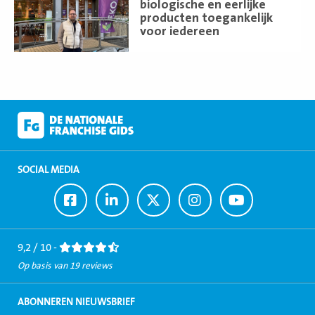
meer
biologische en eerlijke
producten toegankelijk
voor iedereen
SOCIAL MEDIA
Ga
Ga
Ga
Ga
Ga
naar
naar
naar
naar
naar
Facebook
LinkedIn
Twitter
Instagram
Youtube
9,2 / 10 -
Op basis van 19 reviews
ABONNEREN NIEUWSBRIEF