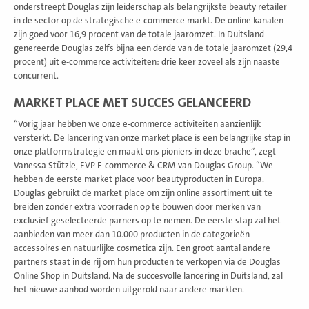
onderstreept Douglas zijn leiderschap als belangrijkste beauty retailer
in de sector op de strategische e-commerce markt. De online kanalen
zijn goed voor 16,9 procent van de totale jaaromzet. In Duitsland
genereerde Douglas zelfs bijna een derde van de totale jaaromzet (29,4
procent) uit e-commerce activiteiten: drie keer zoveel als zijn naaste
concurrent.
MARKET PLACE MET SUCCES GELANCEERD
“Vorig jaar hebben we onze e-commerce activiteiten aanzienlijk
versterkt. De lancering van onze market place is een belangrijke stap in
onze platformstrategie en maakt ons pioniers in deze brache”, zegt
Vanessa Stützle, EVP E-commerce & CRM van Douglas Group. “We
hebben de eerste market place voor beautyproducten in Europa.
Douglas gebruikt de market place om zijn online assortiment uit te
breiden zonder extra voorraden op te bouwen door merken van
exclusief geselecteerde parners op te nemen. De eerste stap zal het
aanbieden van meer dan 10.000 producten in de categorieën
accessoires en natuurlijke cosmetica zijn. Een groot aantal andere
partners staat in de rij om hun producten te verkopen via de Douglas
Online Shop in Duitsland. Na de succesvolle lancering in Duitsland, zal
het nieuwe aanbod worden uitgerold naar andere markten.