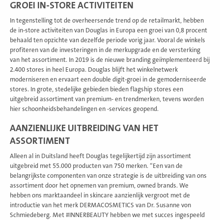
GROEI IN-STORE ACTIVITEITEN
In tegenstelling tot de overheersende trend op de retailmarkt, hebben
de in-store activiteiten van Douglas in Europa een groei van 0,8 procent
behaald ten opzichte van dezelfde periode vorig jaar. Vooral de winkels
profiteren van de investeringen in de merkupgrade en de versterking
van het assortiment. In 2019 is de nieuwe branding geïmplementeerd bij
2.400 stores in heel Europa. Douglas blijft het winkelnetwerk
moderniseren en ervaart een double digit-groei in de gemoderniseerde
stores. In grote, stedelijke gebieden bieden flagship stores een
uitgebreid assortiment van premium- en trendmerken, tevens worden
hier schoonheidsbehandelingen en -services geopend.
AANZIENLIJKE UITBREIDING VAN HET
ASSORTIMENT
Alleen al in Duitsland heeft Douglas tegelijkertijd zijn assortiment
uitgebreid met 55.000 producten van 750 merken. “Een van de
belangrijkste componenten van onze strategie is de uitbreiding van ons
assortiment door het opnemen van premium, owned brands. We
hebben ons marktaandeel in skincare aanzienlijk vergroot met de
introductie van het merk DERMACOSMETICS van Dr. Susanne von
Schmiedeberg. Met #INNERBEAUTY hebben we met succes ingespeeld