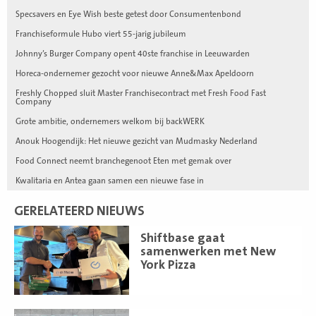
Specsavers en Eye Wish beste getest door Consumentenbond
Franchiseformule Hubo viert 55-jarig jubileum
Johnny’s Burger Company opent 40ste franchise in Leeuwarden
Horeca-ondernemer gezocht voor nieuwe Anne&Max Apeldoorn
Freshly Chopped sluit Master Franchisecontract met Fresh Food Fast
Company
Grote ambitie, ondernemers welkom bij backWERK
Anouk Hoogendijk: Het nieuwe gezicht van Mudmasky Nederland
Food Connect neemt branchegenoot Eten met gemak over
Kwalitaria en Antea gaan samen een nieuwe fase in
GERELATEERD NIEUWS
Lees
Shiftbase gaat
meer
samenwerken met New
York Pizza