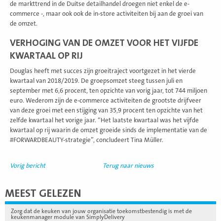
de markttrend in de Duitse detailhandel droegen niet enkel de e-
commerce -, maar ook ook de in-store activiteiten bij aan de groei van
de omzet.
VERHOGING VAN DE OMZET VOOR HET VIJFDE
KWARTAAL OP RIJ
Douglas heeft met succes zijn groeitraject voortgezet in het vierde
kwartaal van 2018/2019. De groepsomzet steeg tussen juli en
september met 6,6 procent, ten opzichte van vorig jaar, tot 744 miljoen
euro. Wederom zijn de e-commerce activiteiten de grootste drijfveer
van deze groei met een stijging van 35,9 procent ten opzichte van het
zelfde kwartaal het vorige jaar. “Het laatste kwartaal was het vijfde
kwartaal op rij waarin de omzet groeide sinds de implementatie van de
#FORWARDBEAUTY-strategie”, concludeert Tina Müller.
Vorig bericht
Terug naar nieuws
MEEST GELEZEN
Zorg dat de keuken van jouw organisatie toekomstbestendig is met de
keukenmanager module van SimplyDelivery