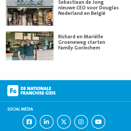
Lees
Sebastiaan de Jong
meer
nieuwe CEO voor Douglas
Nederland en België
Lees
Richard en Mariëlle
meer
Groeneweg starten
Family Gorinchem
SOCIAL MEDIA
Ga
Ga
Ga
Ga
Ga
naar
naar
naar
naar
naar