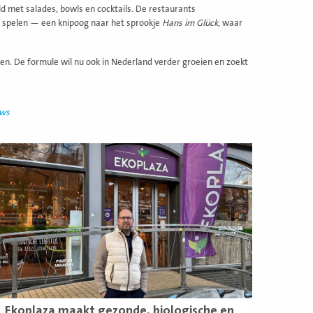
d met salades, bowls en cocktails. De restaurants
l spelen — een knipoog naar het sprookje
Hans im Glück
, waar
gen. De formule wil nu ook in Nederland verder groeien en zoekt
uws
ees
eer
Ekoplaza maakt gezonde, biologische en