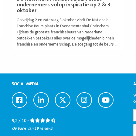
ondernemers volop inspiratie op 2 & 3
oktober
Op vrijdag 2 en zaterdag 3 oktober vindt De Nationale
Franchise Beurs plaats in Evenementenhal Gorinchem.
Tijdens de grootste franchisebeurs van Nederland
ontdekken bezoekers alles over de mogelijkheden binnen
franchise en ondernemerschap. De toegang tot de beurs ...
SOCIAL MEDIA
A
W
Ga
Ga
Ga
Ga
Ga
c
naar
naar
naar
naar
naar
Facebook
LinkedIn
Twitter
Instagram
Youtube
9,2 / 10 -
Op basis van 19 reviews