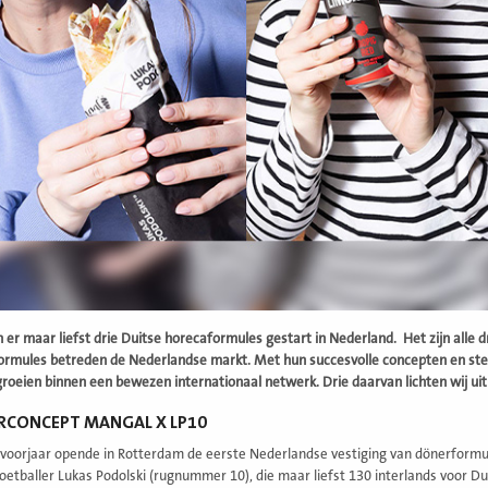
ijn er maar liefst drie Duitse horecaformules gestart in Nederland. Het zijn alle
ormules betreden de Nederlandse markt. Met hun succesvolle concepten en ste
groeien binnen een bewezen internationaal netwerk. Drie daarvan lichten wij uit i
RCONCEPT MANGAL X LP10
voorjaar opende in Rotterdam de eerste Nederlandse vestiging van dönerform
oetballer Lukas Podolski (rugnummer 10), die maar liefst 130 interlands voor Du