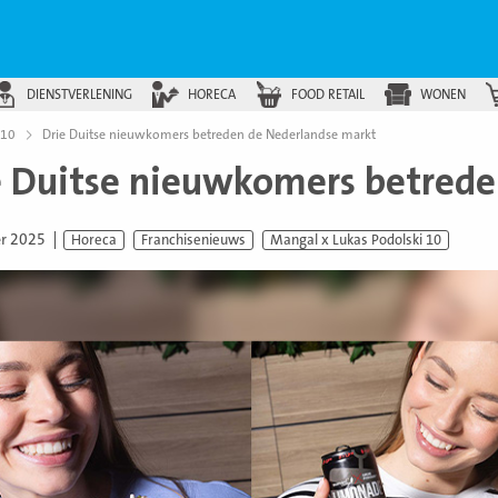
DIENSTVERLENING
HORECA
FOOD RETAIL
WONEN
 10
Drie Duitse nieuwkomers betreden de Nederlandse markt
e Duitse nieuwkomers betrede
er 2025
Horeca
Franchisenieuws
Mangal x Lukas Podolski 10