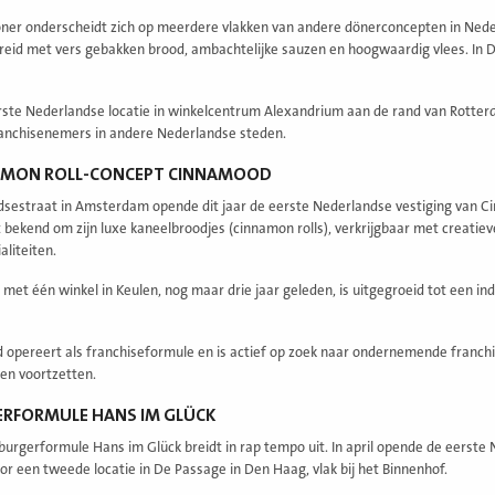
er onderscheidt zich op meerdere vlakken van andere dönerconcepten in Nederl
eid met vers gebakken brood, ambachtelijke sauzen en hoogwaardig vlees. In Dui
ste Nederlandse locatie in winkelcentrum Alexandrium aan de rand van Rotterda
anchisenemers in andere Nederlandse steden.
NAMON ROLL-CONCEPT CINNAMOOD
dsestraat in Amsterdam opende dit jaar de eerste Nederlandse vestiging van Ci
 bekend om zijn luxe kaneelbroodjes (cinnamon rolls), verkrijgbaar met creatiev
aliteiten.
met één winkel in Keulen, nog maar drie jaar geleden, is uitgegroeid tot een i
opereert als franchiseformule en is actief op zoek naar ondernemende franch
len voortzetten.
ERFORMULE HANS IM GLÜCK
burgerformule Hans im Glück breidt in rap tempo uit. In april opende de eerst
or een tweede locatie in De Passage in Den Haag, vlak bij het Binnenhof.