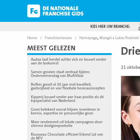
KIES HIER UW BRANCHE:
,
Home
Franchisenieuws
Homepage
Mangal x Lukas Podolski
MEEST GELEZEN
Dri
Audax laat herstel achter zich en bouwt verder
aan de toekomst
21 oktob
Samen groeien staat centraal tijdens
Ondernemersdag van MultiVlaai
Bufkes groeit al 30 jaar met kwaliteit,
gastvrijheid en vier flexibele horecaconcepten
Kipperij bouwt verder aan haar positie als dé
kipspecialist van Nederland
Groei betekent vooral blijven investeren in
kennis, expertise en persoonlijke groei
Meer rendement uit lokale campagnes door
slimme doelgroepselectie
Rousseau Chocolade officieel Erkend Lid van
de NFV