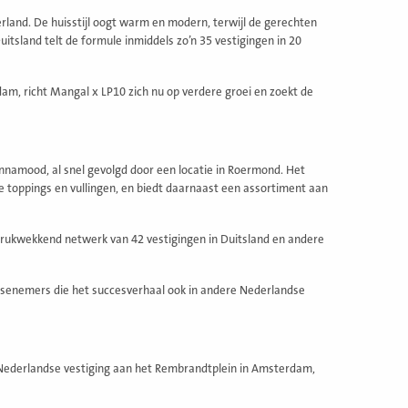
and. De huisstijl oogt warm en modern, terwijl de gerechten
tsland telt de formule inmiddels zo’n 35 vestigingen in 20
m, richt Mangal x LP10 zich nu op verdere groei en zoekt de
nnamood, al snel gevolgd door een locatie in Roermond. Het
e toppings en vullingen, en biedt daarnaast een assortiment aan
ndrukwekkend netwerk van 42 vestigingen in Duitsland en andere
isenemers die het succesverhaal ook in andere Nederlandse
e Nederlandse vestiging aan het Rembrandtplein in Amsterdam,