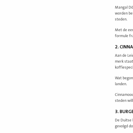
Mangal Dön
worden ber
steden.
Met de eer
formule fr
2. CIN
Aan de Lei
merk staat
koffiespeci
Wat begon 
landen.
Cinnamood 
steden wil
3. BURG
De Duitse 
gevolgd do