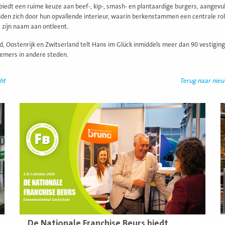
iedt een ruime keuze aan beef-, kip-, smash- en plantaardige burgers, aangevul
den zich door hun opvallende interieur, waarin berkenstammen een centrale ro
 zijn naam aan ontleent.
nd, Oostenrijk en Zwitserland telt Hans im Glück inmiddels meer dan 90 vestigin
emers in andere steden.
ht
Terug naar nie
Lees
L
meer
m
De Nationale Franchise Beurs biedt