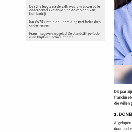
De stille leegte na de exit: waarom succesvolle
ondernemers vastlopen na de verkoop van
hun bedrijf
backWERK zet in op uitbreiding met betrokken
ondernemers
Franchisegevers opgelet! De standstill-periode
is en blijft een actueel thema
Dit jaar z
franchisef
die willen 
1. DÖNE
Afgelopen 
door oud-v