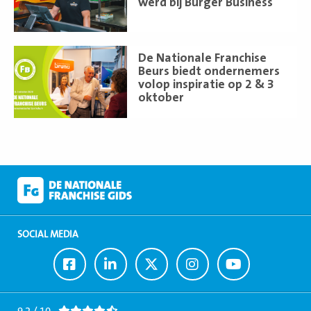
werd bij Burger Business
Lees
De Nationale Franchise
meer
Beurs biedt ondernemers
volop inspiratie op 2 & 3
oktober
SOCIAL MEDIA
Ga
Ga
Ga
Ga
Ga
naar
naar
naar
naar
naar
Facebook
LinkedIn
Twitter
Instagram
Youtube