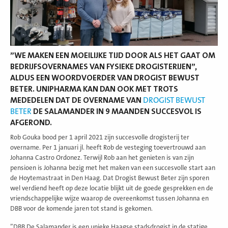
”WE MAKEN EEN MOEILIJKE TIJD DOOR ALS HET GAAT OM
BEDRIJFSOVERNAMES VAN FYSIEKE DROGISTERIJEN”,
ALDUS EEN WOORDVOERDER VAN DROGIST BEWUST
BETER. UNIPHARMA KAN DAN OOK MET TROTS
MEDEDELEN DAT DE OVERNAME VAN
DROGIST BEWUST
BETER
DE SALAMANDER IN 9 MAANDEN SUCCESVOL IS
AFGEROND.
Rob Gouka bood per 1 april 2021 zijn succesvolle drogisterij ter
overname. Per 1 januari jl. heeft Rob de vesteging toevertrouwd aan
Johanna Castro Ordonez. Terwijl Rob aan het genieten is van zijn
pensioen is Johanna bezig met het maken van een succesvolle start aan
de Hoytemastraat in Den Haag. Dat Drogist Bewust Beter zijn sporen
wel verdiend heeft op deze locatie blijkt uit de goede gesprekken en de
vriendschappelijke wijze waarop de overeenkomst tussen Johanna en
DBB voor de komende jaren tot stand is gekomen.
”DBB De Salamander is een unieke Haagse stadsdrogist in de statige