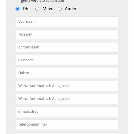
"
*
" geeft vereiste velden aan
Dhr.
Mevr.
Anders