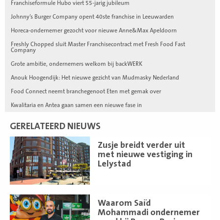
Franchiseformule Hubo viert 55-jarig jubileum
Johnny’s Burger Company opent 40ste franchise in Leeuwarden
Horeca-ondernemer gezocht voor nieuwe Anne&Max Apeldoorn
Freshly Chopped sluit Master Franchisecontract met Fresh Food Fast
Company
Grote ambitie, ondernemers welkom bij backWERK
Anouk Hoogendijk: Het nieuwe gezicht van Mudmasky Nederland
Food Connect neemt branchegenoot Eten met gemak over
Kwalitaria en Antea gaan samen een nieuwe fase in
GERELATEERD NIEUWS
Lees
Zusje breidt verder uit
meer
met nieuwe vestiging in
Lelystad
Lees
Waarom Saïd
meer
Mohammadi ondernemer