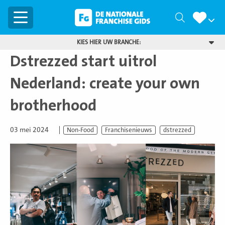
Menu
Zoeken
KIES HIER UW BRANCHE:
Dstrezzed start uitrol
Nederland: create your own
brotherhood
03 mei 2024
Non-Food
Franchisenieuws
dstrezzed