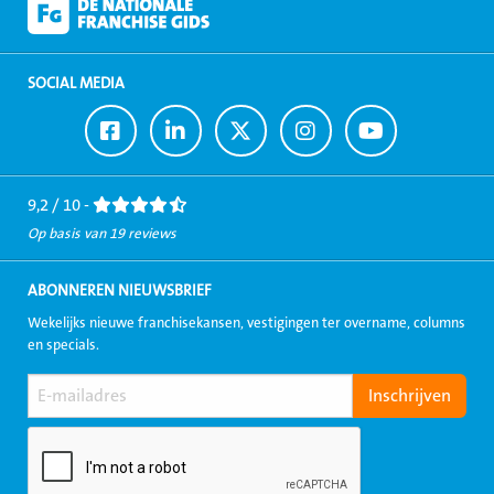
SOCIAL MEDIA
Ga
Ga
Ga
Ga
Ga
naar
naar
naar
naar
naar
Facebook
LinkedIn
Twitter
Instagram
Youtube
9,2 / 10 -
Op basis van 19 reviews
ABONNEREN NIEUWSBRIEF
Wekelijks nieuwe franchisekansen, vestigingen ter overname, columns
en specials.