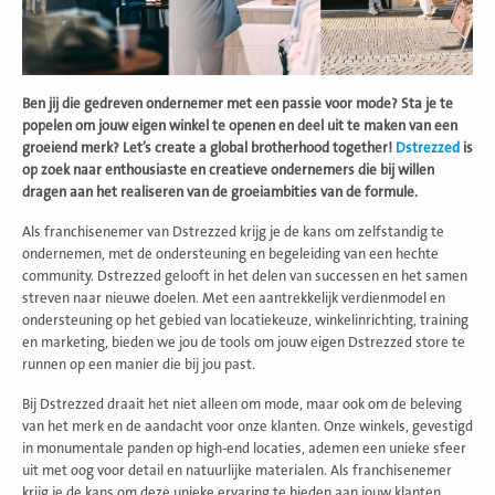
Ben jij die gedreven ondernemer met een passie voor mode? Sta je te
popelen om jouw eigen winkel te openen en deel uit te maken van een
groeiend merk? Let’s create a global brotherhood together!
Dstrezzed
is
op zoek naar enthousiaste en creatieve ondernemers die bij willen
dragen aan het realiseren van de groeiambities van de formule.
Als franchisenemer van Dstrezzed krijg je de kans om zelfstandig te
ondernemen, met de ondersteuning en begeleiding van een hechte
community. Dstrezzed gelooft in het delen van successen en het samen
streven naar nieuwe doelen. Met een aantrekkelijk verdienmodel en
ondersteuning op het gebied van locatiekeuze, winkelinrichting, training
en marketing, bieden we jou de tools om jouw eigen Dstrezzed store te
runnen op een manier die bij jou past.
Bij Dstrezzed draait het niet alleen om mode, maar ook om de beleving
van het merk en de aandacht voor onze klanten. Onze winkels, gevestigd
in monumentale panden op high-end locaties, ademen een unieke sfeer
uit met oog voor detail en natuurlijke materialen. Als franchisenemer
krijg je de kans om deze unieke ervaring te bieden aan jouw klanten,