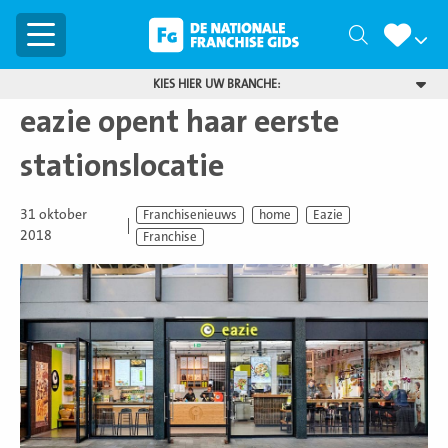
Menu
Zoeken
KIES HIER UW BRANCHE:
eazie opent haar eerste
stationslocatie
31 oktober
Franchisenieuws
home
Eazie
2018
Franchise