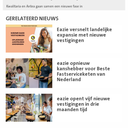
Kwalitaria en Antea gaan samen een nieuwe fase in
GERELATEERD NIEUWS
Lees
Eazie versnelt landelijke
meer
expansie met nieuwe
vestigingen
Lees
eazie opnieuw
meer
kanshebber voor Beste
Fastserviceketen van
Nederland
Lees
eazie opent vijf nieuwe
meer
vestigingen in drie
maanden tijd