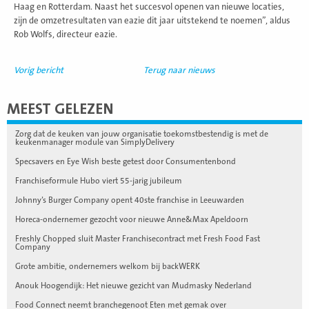
Haag en Rotterdam. Naast het succesvol openen van nieuwe locaties,
zijn de omzetresultaten van eazie dit jaar uitstekend te noemen”, aldus
Rob Wolfs, directeur eazie.
Vorig bericht
Terug naar nieuws
MEEST GELEZEN
Zorg dat de keuken van jouw organisatie toekomstbestendig is met de
keukenmanager module van SimplyDelivery
Specsavers en Eye Wish beste getest door Consumentenbond
Franchiseformule Hubo viert 55-jarig jubileum
Johnny’s Burger Company opent 40ste franchise in Leeuwarden
Horeca-ondernemer gezocht voor nieuwe Anne&Max Apeldoorn
Freshly Chopped sluit Master Franchisecontract met Fresh Food Fast
Company
Grote ambitie, ondernemers welkom bij backWERK
Anouk Hoogendijk: Het nieuwe gezicht van Mudmasky Nederland
Food Connect neemt branchegenoot Eten met gemak over