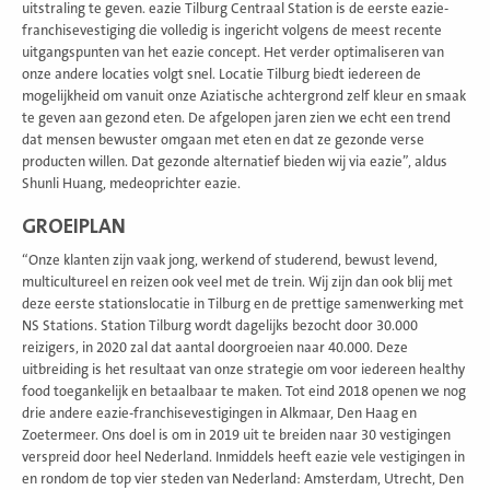
uitstraling te geven. eazie Tilburg Centraal Station is de eerste eazie-
franchisevestiging die volledig is ingericht volgens de meest recente
uitgangspunten van het eazie concept. Het verder optimaliseren van
onze andere locaties volgt snel. Locatie Tilburg biedt iedereen de
mogelijkheid om vanuit onze Aziatische achtergrond zelf kleur en smaak
te geven aan gezond eten. De afgelopen jaren zien we echt een trend
dat mensen bewuster omgaan met eten en dat ze gezonde verse
producten willen. Dat gezonde alternatief bieden wij via eazie”, aldus
Shunli Huang, medeoprichter eazie.
GROEIPLAN
“Onze klanten zijn vaak jong, werkend of studerend, bewust levend,
multicultureel en reizen ook veel met de trein. Wij zijn dan ook blij met
deze eerste stationslocatie in Tilburg en de prettige samenwerking met
NS Stations. Station Tilburg wordt dagelijks bezocht door 30.000
reizigers, in 2020 zal dat aantal doorgroeien naar 40.000. Deze
uitbreiding is het resultaat van onze strategie om voor iedereen healthy
food toegankelijk en betaalbaar te maken. Tot eind 2018 openen we nog
drie andere eazie-franchisevestigingen in Alkmaar, Den Haag en
Zoetermeer. Ons doel is om in 2019 uit te breiden naar 30 vestigingen
verspreid door heel Nederland. Inmiddels heeft eazie vele vestigingen in
en rondom de top vier steden van Nederland: Amsterdam, Utrecht, Den