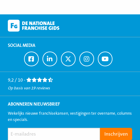
SOCIAL MEDIA
Ga
Ga
Ga
Ga
Ga
naar
naar
naar
naar
naar
Facebook
LinkedIn
Twitter
Instagram
Youtube
9,2 / 10 -
Op basis van 19 reviews
ABONNEREN NIEUWSBRIEF
Wekelijks nieuwe franchisekansen, vestigingen ter overname, columns
en specials.