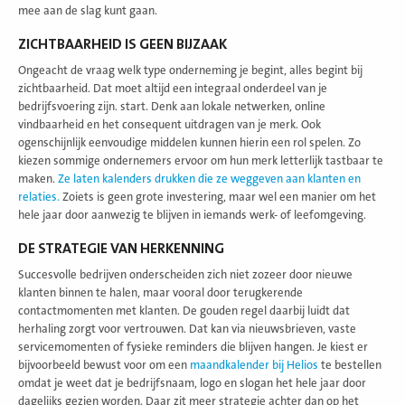
mee aan de slag kunt gaan.
ZICHTBAARHEID IS GEEN BIJZAAK
Ongeacht de vraag welk type onderneming je begint, alles begint bij
zichtbaarheid. Dat moet altijd een integraal onderdeel van je
bedrijfsvoering zijn. start. Denk aan lokale netwerken, online
vindbaarheid en het consequent uitdragen van je merk. Ook
ogenschijnlijk eenvoudige middelen kunnen hierin een rol spelen. Zo
kiezen sommige ondernemers ervoor om hun merk letterlijk tastbaar te
maken.
Ze laten kalenders drukken die ze weggeven aan klanten en
relaties.
Zoiets is geen grote investering, maar wel een manier om het
hele jaar door aanwezig te blijven in iemands werk- of leefomgeving.
DE STRATEGIE VAN HERKENNING
Succesvolle bedrijven onderscheiden zich niet zozeer door nieuwe
klanten binnen te halen, maar vooral door terugkerende
contactmomenten met klanten. De gouden regel daarbij luidt dat
herhaling zorgt voor vertrouwen. Dat kan via nieuwsbrieven, vaste
servicemomenten of fysieke reminders die blijven hangen. Je kiest er
bijvoorbeeld bewust voor om een
maandkalender bij Helios
te bestellen
omdat je weet dat je bedrijfsnaam, logo en slogan het hele jaar door
dagelijks gezien worden. Daar zit meer strategie achter dan op het