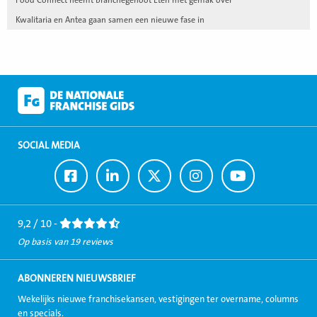
Kwalitaria en Antea gaan samen een nieuwe fase in
SOCIAL MEDIA
Ga
Ga
Ga
Ga
Ga
naar
naar
naar
naar
naar
Facebook
LinkedIn
Twitter
Instagram
Youtube
9,2 / 10 -
Op basis van 19 reviews
ABONNEREN NIEUWSBRIEF
Wekelijks nieuwe franchisekansen, vestigingen ter overname, columns
en specials.