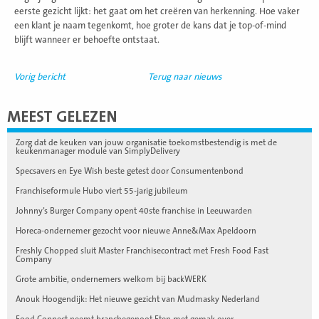
eerste gezicht lijkt: het gaat om het creëren van herkenning. Hoe vaker
een klant je naam tegenkomt, hoe groter de kans dat je top-of-mind
blijft wanneer er behoefte ontstaat.
Vorig bericht
Terug naar nieuws
MEEST GELEZEN
Zorg dat de keuken van jouw organisatie toekomstbestendig is met de
keukenmanager module van SimplyDelivery
Specsavers en Eye Wish beste getest door Consumentenbond
Franchiseformule Hubo viert 55-jarig jubileum
Johnny’s Burger Company opent 40ste franchise in Leeuwarden
Horeca-ondernemer gezocht voor nieuwe Anne&Max Apeldoorn
Freshly Chopped sluit Master Franchisecontract met Fresh Food Fast
Company
Grote ambitie, ondernemers welkom bij backWERK
Anouk Hoogendijk: Het nieuwe gezicht van Mudmasky Nederland
Food Connect neemt branchegenoot Eten met gemak over