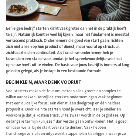
Een eigen bedrijf starten klinkt vaak groter dan het in de praktijk hoeft
te zijn. Natuurlijk komt er veel bij kijken, maar het fundament is meestal
verrassend praktisch. Ondernemers die goed van start gaan, richten
zich niet alleen op hun product of dienst, maar vooral op structuur,
zichtbaarheid en continuïteit. Als franchise-ondernemer heb je
bovendien een stapje voor, omdat je het spreekwoordelijke wiel niet
opnieuw hoeft uit te vinden. De basis voor jouw bedrijf is immers al lang
geleden gelegd, als je instapt in een bestaande formule.
BEGIN KLEIN, MAAR DENK VOORUIT
Veel starters maken de fout om meteen alles groots en complex te
willen aanpakken. Terwijl de sterkste ondernemingen vaak beginnen
met een duidelijke focus: één dienst, één doelgroep en één heldere
propositie. Door klein te starten houd je overzicht, leer je sneller en
voorkom je dat je kostenstructuur te zwaar wordt in de beginfase. Op
de langere termijn kun jezelf dan verder gaan ontwikkelen. Het is goed
om daar wel al bij de start over na te denken. Vaak hebben
franchisegevers al een uitgewerkt stappenplan klaarliggen, waar je zo