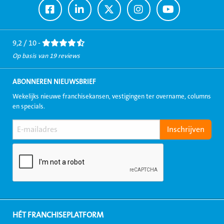
Ga
Ga
Ga
Ga
Ga
naar
naar
naar
naar
naar
Facebook
LinkedIn
Twitter
Instagram
Youtube
9,2 / 10 -
Op basis van 19 reviews
ABONNEREN NIEUWSBRIEF
Wekelijks nieuwe franchisekansen, vestigingen ter overname, columns
en specials.
HÉT FRANCHISEPLATFORM