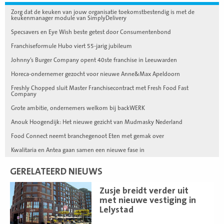
Zorg dat de keuken van jouw organisatie toekomstbestendig is met de
keukenmanager module van SimplyDelivery
Specsavers en Eye Wish beste getest door Consumentenbond
Franchiseformule Hubo viert 55-jarig jubileum
Johnny’s Burger Company opent 40ste franchise in Leeuwarden
Horeca-ondernemer gezocht voor nieuwe Anne&Max Apeldoorn
Freshly Chopped sluit Master Franchisecontract met Fresh Food Fast
Company
Grote ambitie, ondernemers welkom bij backWERK
Anouk Hoogendijk: Het nieuwe gezicht van Mudmasky Nederland
Food Connect neemt branchegenoot Eten met gemak over
Kwalitaria en Antea gaan samen een nieuwe fase in
GERELATEERD NIEUWS
Lees
Zusje breidt verder uit
meer
met nieuwe vestiging in
Lelystad