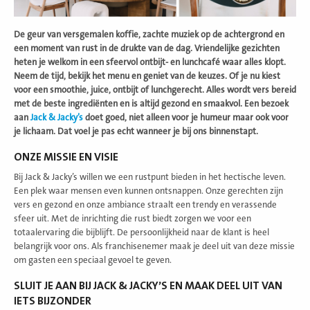
De geur van versgemalen koffie, zachte muziek op de achtergrond en
een moment van rust in de drukte van de dag. Vriendelijke gezichten
heten je welkom in een sfeervol ontbijt- en lunchcafé waar alles klopt.
Neem de tijd, bekijk het menu en geniet van de keuzes. Of je nu kiest
voor een smoothie, juice, ontbijt of lunchgerecht. Alles wordt vers bereid
met de beste ingrediënten en is altijd gezond en smaakvol. Een bezoek
aan
Jack & Jacky’s
doet goed, niet alleen voor je humeur maar ook voor
je lichaam. Dat voel je pas echt wanneer je bij ons binnenstapt.
ONZE MISSIE EN VISIE
Bij Jack & Jacky’s willen we een rustpunt bieden in het hectische leven.
Een plek waar mensen even kunnen ontsnappen. Onze gerechten zijn
vers en gezond en onze ambiance straalt een trendy en verassende
sfeer uit. Met de inrichting die rust biedt zorgen we voor een
totaalervaring die bijblijft. De persoonlijkheid naar de klant is heel
belangrijk voor ons. Als franchisenemer maak je deel uit van deze missie
om gasten een speciaal gevoel te geven.
SLUIT JE AAN BIJ JACK & JACKY’S EN MAAK DEEL UIT VAN
IETS BIJZONDER