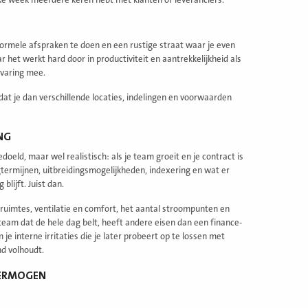
elke week meerdere keren hebt met klanten of leveranciers.
formele afspraken te doen en een rustige straat waar je even
 het werkt hard door in productiviteit en aantrekkelijkheid als
rvaring mee.
at je dan verschillende locaties, indelingen en voorwaarden
NG
eld, maar wel realistisch: als je team groeit en je contract is
zegtermijnen, uitbreidingsmogelijkheden, indexering en wat er
blijft. Juist dan.
 ruimtes, ventilatie en comfort, het aantal stroompunten en
team dat de hele dag belt, heeft andere eisen dan een finance-
je interne irritaties die je later probeert op te lossen met
d volhoudt.
KVERMOGEN