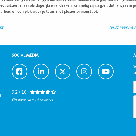
ect uitzien, maar als dagelijkse randzaken rommelig zijn, sijpelt dat langzaam je 
arheid en een plek waar je team met plezier binnenstapt.
ht
Terug naar nie
SOCIAL MEDIA
A
W
Ga
Ga
Ga
Ga
Ga
c
naar
naar
naar
naar
naar
Facebook
LinkedIn
Twitter
Instagram
Youtube
9,2 / 10 -
el
Op basis van 19 reviews