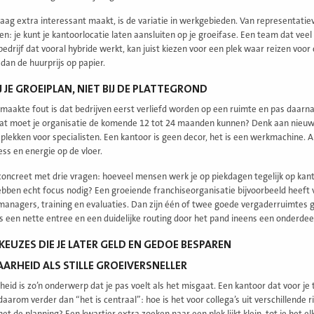
ag extra interessant maakt, is de variatie in werkgebieden. Van representati
n: je kunt je kantoorlocatie laten aansluiten op je groeifase. Een team dat veel
bedrijf dat vooral hybride werkt, kan juist kiezen voor een plek waar reizen voor
dan de huurprijs op papier.
J JE GROEIPLAN, NIET BIJ DE PLATTEGROND
maakte fout is dat bedrijven eerst verliefd worden op een ruimte en pas daarna
at moet je organisatie de komende 12 tot 24 maanden kunnen? Denk aan nieuwe 
eplekken voor specialisten. Een kantoor is geen decor, het is een werkmachine. Al
ess en energie op de vloer.
oncreet met drie vragen: hoeveel mensen werk je op piekdagen tegelijk op kant
ebben echt focus nodig? Een groeiende franchiseorganisatie bijvoorbeeld hee
managers, training en evaluaties. Dan zijn één of twee goede vergaderruimtes g
is een nette entree en een duidelijke routing door het pand ineens een onderdee
KEUZES DIE JE LATER GELD EN GEDOE BESPAREN
AARHEID ALS STILLE GROEIVERSNELLER
eid is zo’n onderwerp dat je pas voelt als het misgaat. Een kantoor dat voor je te
 daarom verder dan “het is centraal”: hoe is het voor collega’s uit verschillende