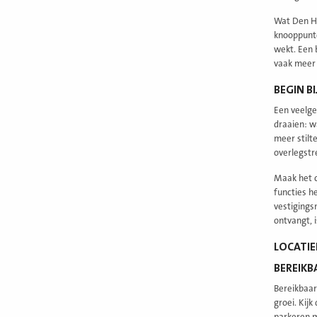
Wat Den Ha
knooppunte
wekt. Een 
vaak meer 
BEGIN BI
Een veelge
draaien: w
meer stilt
overlegstr
Maak het c
functies h
vestigings
ontvangt, 
LOCATIE
BEREIKB
Bereikbaarh
groei. Kijk