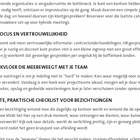
oeiende organisaties is vergaderruimte de bottleneck. Je kunt een kantoor heb
 nodig heeft, ontstaan er improvisaties op de gang. Maak daarom een simpele pl
e dag, en hoeveel daarvan zijn klantgesprekken? Reserveer voor die laatste cat
rouwbare set-up voor hybride meetings.
 FOCUS EN VERTROUWELIJKHEID
komt ook meer vertrouwelijke informatie: contractonderhandelingen, HR-gespr
r je rustig en discreet kunt praten. Het is een kleine ingreep met een groot eff
 jij voorkomt dat gevoelige gesprekken per ongeluk bij de koffiehoek landen.
KVLOER DIE MEEBEWEEGT MET JE TEAM
e vuistregel is om je indeling niet te “hard” te maken. Kies waar mogelijk voor 
e verandert. Vandaag is een hoek voor projectteams ideaal, morgen wil je daar m
outes, opslag en gedeelde voorzieningen, kun je later verschuiven zonder opni
TE, PRAKTISCHE CHECKLIST VOOR BEZICHTIGINGEN
en bezichtiging iemand mee die dagelijks op kantoor werkt en iemand die de op
hoe klinkt het hier op een druk moment, waar ontvangen we klanten, waar kunnen
orwerkt? Kijk ook naar details: werkt de verlichting prettig, zijn er genoeg plek
eerd zodat het geen kruispunt van afleiding wordt.
slot naar de “gewone” dingen die het verschil maken: storingsafhandeling, sch