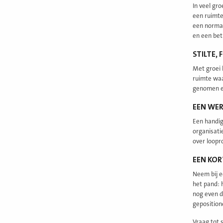
In veel gr
een ruimte
een normal
en een bet
STILTE,
Met groei 
ruimte waa
genomen en
EEN WER
Een handig
organisati
over loopr
EEN KOR
Neem bij e
het pand: 
nog even do
geposition
Vraag tot 