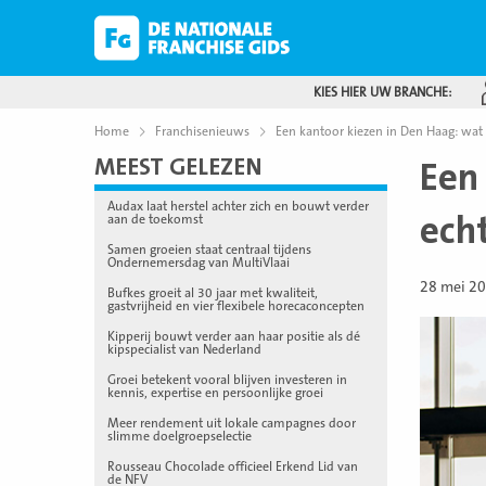
KIES HIER UW BRANCHE:
Home
Franchisenieuws
Een kantoor kiezen in Den Haag: wat
MEEST GELEZEN
Een
Audax laat herstel achter zich en bouwt verder
ech
aan de toekomst
Samen groeien staat centraal tijdens
Ondernemersdag van MultiVlaai
28 mei 2
Bufkes groeit al 30 jaar met kwaliteit,
gastvrijheid en vier flexibele horecaconcepten
Kipperij bouwt verder aan haar positie als dé
kipspecialist van Nederland
Groei betekent vooral blijven investeren in
kennis, expertise en persoonlijke groei
Meer rendement uit lokale campagnes door
slimme doelgroepselectie
Rousseau Chocolade officieel Erkend Lid van
de NFV