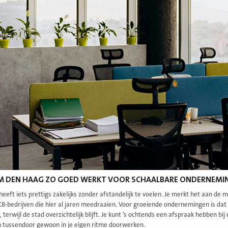
 DEN HAAG ZO GOED WERKT VOOR SCHAALBARE ONDERNEMI
eeft iets prettigs zakelijks zonder afstandelijk te voelen. Je merkt het aan de m
B-bedrijven die hier al jaren meedraaien. Voor groeiende ondernemingen is dat aa
terwijl de stad overzichtelijk blijft. Je kunt ’s ochtends een afspraak hebben bij
n tussendoor gewoon in je eigen ritme doorwerken.