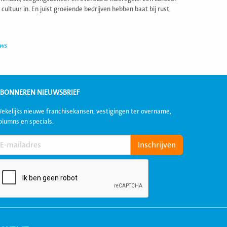
cultuur in. En juist groeiende bedrijven hebben baat bij rust,
uws
BONNEREN NIEUWSBRIEF
ekelijks nieuwe franchisekansen, vestigingen ter overname,
olumns en specials.