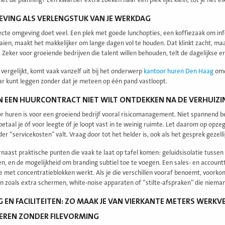
et de planning? Een kwartier extra zoeken naar een plek lijkt klein, tot je het 
VING ALS VERLENGSTUK VAN JE WERKDAG
ecte omgeving doet veel. Een plek met goede lunchopties, een koffiezaak om in
aien, maakt het makkelijker om lange dagen vol te houden. Dat klinkt zacht, maar
 Zeker voor groeiende bedrijven die talent willen behouden, telt de dagelijkse e
 vergelijkt, komt vaak vanzelf uit bij het onderwerp
kantoor huren Den Haag
omd
ar kunt leggen zonder dat je meteen op één pand vastloopt.
IN EEN HUURCONTRACT NIET WILT ONTDEKKEN NA DE VERHUIZI
r huren is voor een groeiend bedrijf vooral risicomanagement. Niet spannend bedo
, betaal je óf voor leegte óf je loopt vast in te weinig ruimte. Let daarom op op
er “servicekosten” valt. Vraag door tot het helder is, ook als het gesprek gezellig 
naast praktische punten die vaak te laat op tafel komen: geluidsisolatie tussen
n, en de mogelijkheid om branding subtiel toe te voegen. Een sales- en account
e met concentratieblokken werkt. Als je die verschillen vooraf benoemt, voorkom 
 zoals extra schermen, white-noise apparaten of “stilte-afspraken” die nieman
G EN FACILITEITEN: ZO MAAK JE VAN VIERKANTE METERS WER
EREN ZONDER FILEVORMING