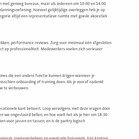
ben met genoeg bureaus, maar als iedereen om 10:00 en 14:00
anningsoefening: hoeveel gelijktijdige overleggen heb je op
egorie altijd een representatieve ruimte met goede akoestiek
ekken, performance reviews. Zorg voor minimaal één afgesloten
ect op professionaliteit. Medewerkers voelen zich serieuzer
zones die een andere functie kunnen krijgen wanneer je
isschien onboarding of training doen. Als je vooraf nadenkt
euw te verbouwen.
erationele kant beheert. Loop vervolgens met deze vragen door
 we ongestoord bellen, en hoe voelt het als je hier om 18:30
ken voor jassen en tassen, en is de pantry logisch
oonmaak, toegangsbeheer en eventuele huisregels. Een kantoor