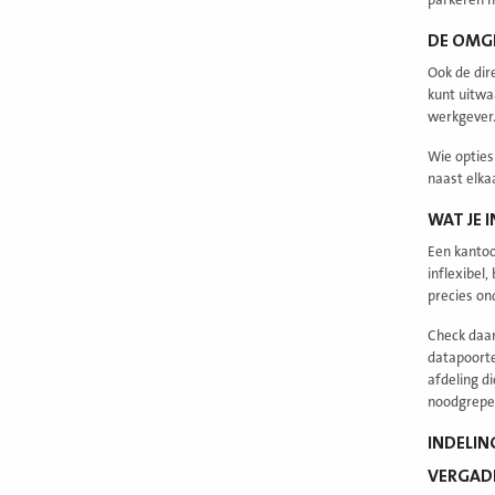
parkeren m
DE OMGE
Ook de dir
kunt uitwa
werkgever.
Wie opties
naast elka
WAT JE 
Een kantoo
inflexibel
precies ond
Check daar
datapoorte
afdeling di
noodgrepen
INDELIN
VERGAD