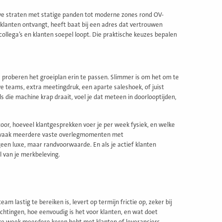
eve straten met statige panden tot moderne zones rond OV-
 klanten ontvangt, heeft baat bij een adres dat vertrouwen
 collega’s en klanten soepel loopt. Die praktische keuzes bepalen
 proberen het groeiplan erin te passen. Slimmer is om het om te
teams, extra meetingdruk, een aparte saleshoek, of juist
s die machine krap draait, voel je dat meteen in doorlooptijden,
oor, hoeveel klantgesprekken voer je per week fysiek, en welke
ft vaak meerdere vaste overlegmomenten met
een luxe, maar randvoorwaarde. En als je actief klanten
l van je merkbeleving.
am lastig te bereiken is, levert op termijn frictie op, zeker bij
 richtingen, hoe eenvoudig is het voor klanten, en wat doet