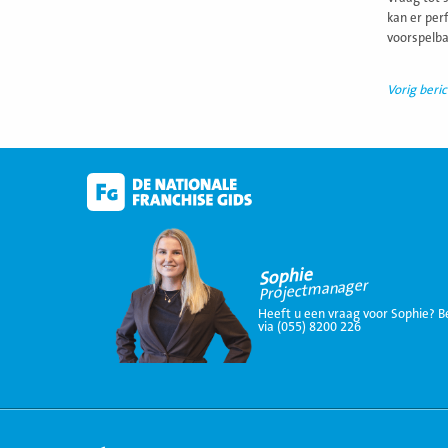
kan er perf
voorspelba
Vorig beric
Sophie
Projectmanager
Heeft u een vraag voor Sophie? B
via (055) 8200 226