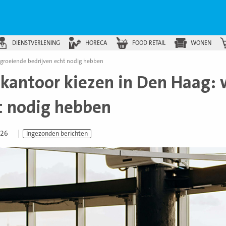
DIENSTVERLENING
HORECA
FOOD RETAIL
WONEN
 groeiende bedrijven echt nodig hebben
 kantoor kiezen in Den Haag: 
t nodig hebben
026
Ingezonden berichten