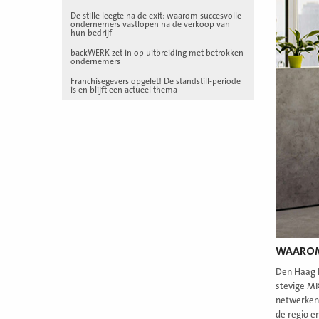
De stille leegte na de exit: waarom succesvolle
ondernemers vastlopen na de verkoop van
hun bedrijf
backWERK zet in op uitbreiding met betrokken
ondernemers
Franchisegevers opgelet! De standstill-periode
is en blijft een actueel thema
WAAROM
Den Haag h
stevige MK
netwerken, 
de regio e